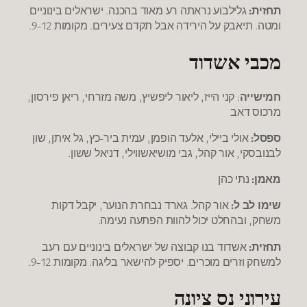
תחזית:
גלילבוע נראתה רע מאוד בהכנה. ישראלים בינוניים
ומטה. תיאבק על הירידה אבל תקדם צעירים. מקומות 9-12.
מכבי אשדוד
חמישייה
: קני הייז, ליאור ליפשיץ, משה מזרחי, ריאן פירסון,
מרכוס דאב
ספסל:
אולי ביילי, אלעד הופמן, עמית ביר-כץ, גל איתן, שון
לבנובסקי, אור קהל, גבי מושיאשווילי, דניאל ששון.
מאמן:
נתי כהן
שימו לב ל:
אור קהל. גארד נבחרת הנוער, יקבל דקות
משחק, ובהחלט יכול להוות הפתעה נעימה.
תחזית:
אשדוד בנו קבוצה של ישראלים בינוניים עם רעב
למשחק וזרים מוכרים. יספיק להישאר בליגה. מקומות 9-12.
עירוני נס ציונה