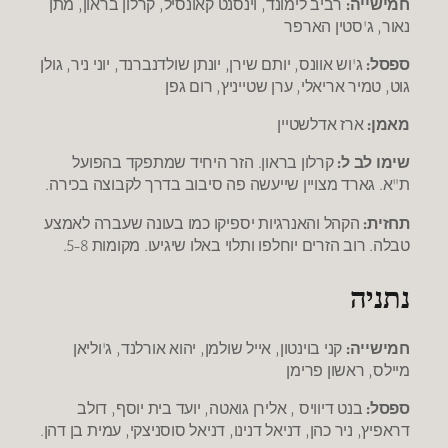
חמישייה:
רביב לימונד, וינסנט קאונסיל, קרלון בראון, מתן
נאור, ג'סטין הארפר
ספסל:
ג'וש אוונס, יותם שירן, יונתן שולדנברנד, יוני ניר, גולן
גוט, טמיר אריאלי, ערן שטייניץ, רום גפן
מאמן:
ארז אדלשטיין
שימו לב ל:
קרלון בראון. הזר היחיד שמתפקד בהפועל
ת"א. גארד מצויין שייעשה פה סיבוב בדרך לקבוצה בכירה.
תחזית:
הקהל והאנרגיות יספיקו כמו בעונה שעברה לאמצע
טבלה. רוב הזרים יוחלפו ותלוי באלו שיגיעו. מקומות 5-8.
נתניה
חמישייה:
קני בוינטון, אייל שולמן, יהוא אורלנד, ג'וליאן
מיילס, ראשון פרימן
ספסל:
בנט דיוויס , אלירן גואטה, יועד בית יוסף, דולב
דראפיץ, ניר כהן, דניאל דנינו, דניאל סוסניצקי, עמית בן דהן.