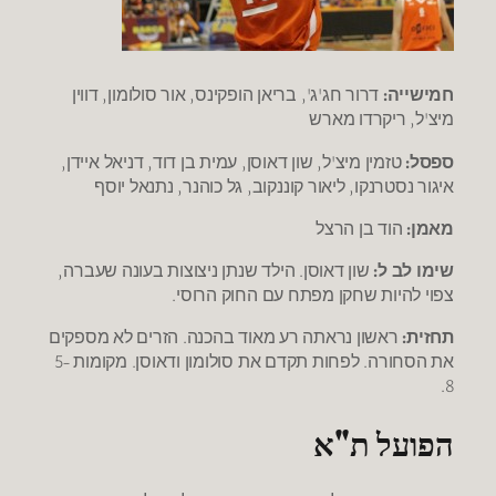
חמישייה:
דרור חג'ג', בריאן הופקינס, אור סולומון, דווין
מיצ'ל, ריקרדו מארש
ספסל:
טזמין מיצ'ל, שון דאוסן, עמית בן דוד, דניאל איידן,
איגור נסטרנקו, ליאור קוננקוב, גל כוהנר, נתנאל יוסף
מאמן:
הוד בן הרצל
שימו לב ל:
שון דאוסן. הילד שנתן ניצוצות בעונה שעברה,
צפוי להיות שחקן מפתח עם החוק הרוסי.
תחזית:
ראשון נראתה רע מאוד בהכנה. הזרים לא מספקים
את הסחורה. לפחות תקדם את סולומון ודאוסן. מקומות 5-
8.
הפועל ת"א