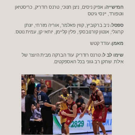
חמישייה:
אפיק ניסים, ניצן חנוכי, טרנס רודריק, כריסטיאן
ווטפורד, יינסי גיטס
ספסל:
ניב ברקוביץ, קווין פאלמר, אוריה מזרחי, יונתן
קרוגלי, אנטון קזרנובסקי, פלין קליימן, יוחאי קן, עמית נוטס.
מאמן:
עודד קטש
שימו לב ל:
טרנס רודריק. עוד הברקה מבית היוצר של
אילת. שחקן רב גווני בכל האספקטים.