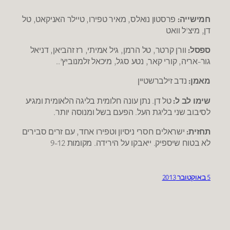
חמישייה:
פרסטון נואלס, מאיר טפירו, טיילר האניקאט, טל
דן, מיצ'ל וואט
ספסל:
וורן קרטר, טל הרמן, גיל אמיתי, רז זהביאן, דניאל
גור-אריה, קורי קאר, נטע סגל, מיכאל זלמנוביץ'..
מאמן:
נדב זילברשטיין
שימו לב ל:
טל דן. נתן עונה חלומית בליגה הלאומית ומגיע
לסיבוב שני בליגת העל. הפעם בשל ומנוסה יותר.
תחזית:
ישראלים חסרי ניסיון וטפירו אחד, עם זרים סבירים
לא בטוח שיספיק. ייאבקו על הירידה. מקומות 9-12
5 באוקטובר 2013