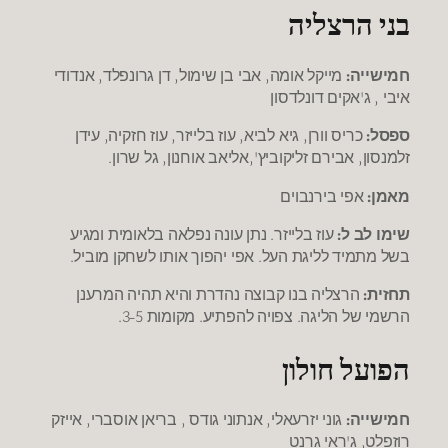
בני הרצליה
חמישייה:
מייקל אומה, אבי בן שימול, דן גרונפלד, אנדודי
איבי , ג'אקים דונלדסון
ספסל:
כריס וורן, גיא לביא, עוז בלייזר, עוז חזקיה, עידן
זלמנסון, אבירם זליקוביץ',אליאב אוחנון, גל שרון.
מאמן:
אפי בירנבוים
שימו לב ל:
עוז בלייזר. נתן עונה נפלאה בלאומית ומגיע
בשל מתמיד לליגת העל. אפי יהפוך אותו לשחקן מוביל.
תחזית:
הרצליה בנו קבוצה נהדרת והיא תהיה המרענן
הרשמי של הליגה. צפויה להפתיע. מקומות 3-5.
הפועל חולון
חמישייה:
גוני יזרעאלי, אנתוני גודס , בריאן אוסברי, אייזק
רוזפלט, ג'ראי גרנט