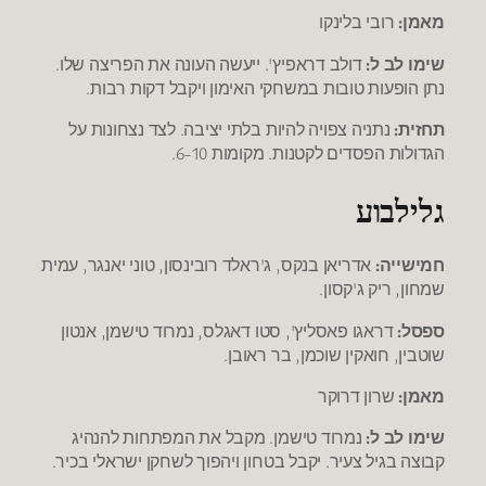
מאמן:
רובי בלינקו
שימו לב ל:
דולב דראפיץ'. ייעשה העונה את הפריצה שלו.
נתן הופעות טובות במשחקי האימון ויקבל דקות רבות.
תחזית:
נתניה צפויה להיות בלתי יציבה. לצד נצחונות על
הגדולות הפסדים לקטנות. מקומות 6-10.
גלילבוע
חמישייה:
אדריאן בנקס, ג'ראלד רובינסון, טוני יאנגר, עמית
שמחון, ריק ג'קסון.
ספסל:
דראגו פאסליץ', סטו דאגלס, נמרוד טישמן, אנטון
שוטבין, חואקין שוכמן, בר ראובן.
מאמן:
שרון דרוקר
שימו לב ל:
נמרוד טישמן. מקבל את המפתחות להנהיג
קבוצה בגיל צעיר. יקבל בטחון ויהפוך לשחקן ישראלי בכיר.