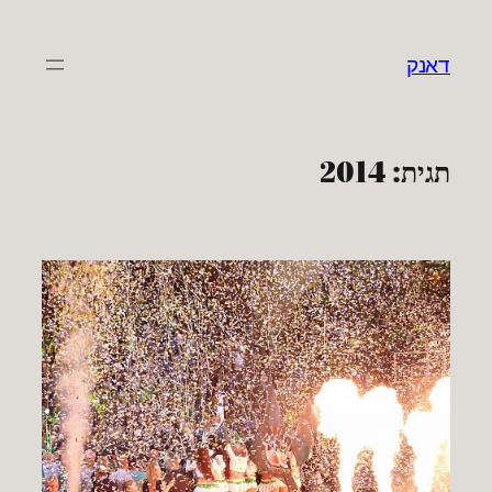
לדלג
לתוכן
דאנק
תגית:
2014