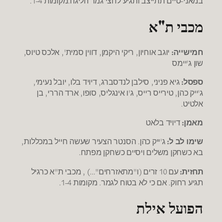
במאני-טיים תתייצב ותגיע לחצי גמר הליגה.מקומות 1-4.
מכבי ת"א
חמישייה:
יוגב אוחיון, ריקי היקמן, דווין סמית', אלכס טיוס,
שון ג'יימס
ספסל:
גיא פניני, סילבן לנדסברג, דיויד בלו, יובל נעימי,
ג'ייק כהן, טירייס רייס, ג'ו אינגליס, סופו, ארד הררי, בן
אלטיט.
מאמן:
דיויד בלאט
שימו לב ל:
ג'ייק כהן. הסנטר הצעיר שעשה חייל במכללות,
בא כשחקן משלים ויסיים כשחקן מפתח.
תחזית:
עם 10 זרים (ו"מתאזרחים"…) , מכבי ת"א כרגיל
תגיע רחוק. אם כי לא בטוח לגמר. מקומות 1-4.
הפועל אילת