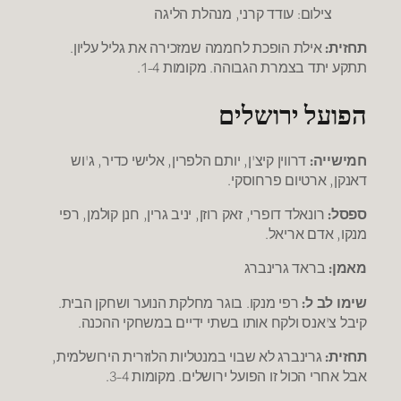
צילום: עודד קרני, מנהלת הליגה
תחזית:
אילת הופכת לחממה שמזכירה את גליל עליון.
תתקע יתד בצמרת הגבוהה. מקומות 1-4.
הפועל ירושלים
חמישייה:
דרווין קיצ'ן, יותם הלפרין, אלישי כדיר, ג'וש
דאנקן, ארטיום פרחוסקי.
ספסל:
רונאלד דופרי, זאק רוזן, יניב גרין, חנן קולמן, רפי
מנקו, אדם אריאל.
מאמן:
בראד גרינברג
שימו לב ל:
רפי מנקו. בוגר מחלקת הנוער ושחקן הבית.
קיבל צ'אנס ולקח אותו בשתי ידיים במשחקי ההכנה.
תחזית:
גרינברג לא שבוי במנטליות הלוזרית הירושלמית,
אבל אחרי הכול זו הפועל ירושלים. מקומות 3-4.