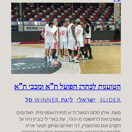
הטוענות לכתר: הפועל ת"א ומכבי ת"א
SLIDER
, 
ישראלי
, 
ליגת WINNER סל
מאת: אילון סלוס הפועל ת"א תחזית אופטימית: האדומים
עושים זאת לראשונה מ-1969, עת בארי לייבוביץ היה על
הקווים ועם טורנשטיין, דני האדום ושחקן הנוער אריה
מליניאק על המגרש, והיא עושה זאת בענק עם פרוייקט