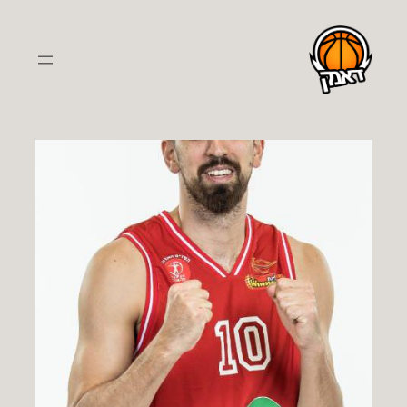
לדלג
לתוכן