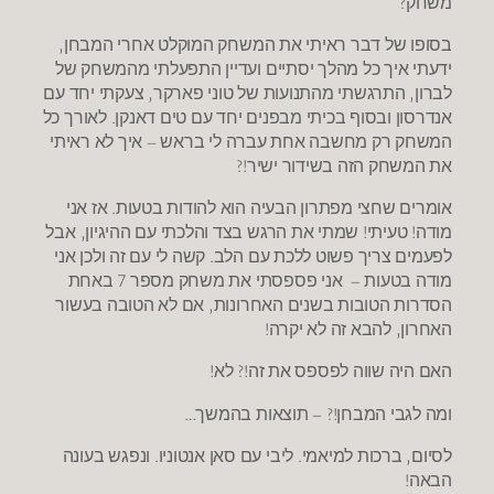
משחק?
בסופו של דבר ראיתי את המשחק המוקלט אחרי המבחן,
ידעתי איך כל מהלך יסתיים ועדיין התפעלתי מהמשחק של
לברון, התרגשתי מהתנועות של טוני פארקר, צעקתי יחד עם
אנדרסון ובסוף בכיתי מבפנים יחד עם טים דאנקן. לאורך כל
המשחק רק מחשבה אחת עברה לי בראש – איך לא ראיתי
את המשחק הזה בשידור ישיר!?
אומרים שחצי מפתרון הבעיה הוא להודות בטעות. אז אני
מודה! טעיתי! שמתי את הרגש בצד והלכתי עם ההיגיון, אבל
לפעמים צריך פשוט ללכת עם הלב. קשה לי עם זה ולכן אני
מודה בטעות – אני פספסתי את משחק מספר 7 באחת
הסדרות הטובות בשנים האחרונות, אם לא הטובה בעשור
האחרון, להבא זה לא יקרה!
האם היה שווה לפספס את זה!? לא!
ומה לגבי המבחן!? – תוצאות בהמשך…
לסיום, ברכות למיאמי. ליבי עם סאן אנטוניו. ונפגש בעונה
הבאה!