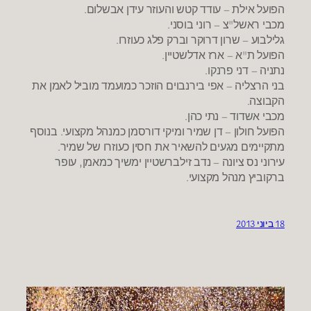
הפועל אילת – עודד קטש והעוזר עידן אבשלום.
מכבי ראשל"צ – רוני בוסני.
גלילבוע – שרון דרוקר וברק פלג כעוזרו.
הפועל ת"א – ארז אדלשטיין.
נתניה – דני פרנקו.
בני הרצליה – אפי בירנבוים הוזכר כמועמד מוביל לאמן את
הקבוצה.
מכבי אשדוד – נתי כהן.
הפועל חולון – דן שמיר ומיקי דורסמן כמנהל מקצועי. בנוסף
מתקיימים מגעים להשאיר את חסין כעוזרו של שמיר.
עירוני נס ציונה – נדב זילברשטיין ימשיך כמאמן, עופר
ברקוביץ מנהל מקצועי.
18 ביוני 2013