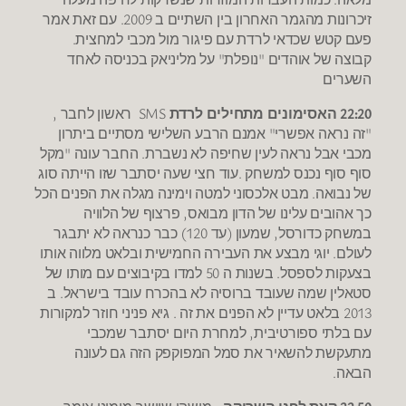
זיכרונות מהגמר האחרון בין השתיים ב 2009. עם זאת אמר
פעם קטש שכדאי לרדת עם פיגור מול מכבי למחצית.
קבוצה של אוהדים "נופלת" על מליניאק בכניסה לאחד
השערים
22:20 האסימונים מתחילים לרדת
SMS ראשון לחבר ,
"זה נראה אפשרי" אמנם הרבע השלישי מסתיים ביתרון
מכבי אבל נראה לעין שחיפה לא נשברת. החבר עונה "מקל
סוף סוף נכנס למשחק .עוד חצי שעה יסתבר שזו הייתה סוג
של נבואה. מבט אלכסוני למטה וימינה מגלה את הפנים הכל
כך אהובים עלינו של הדון מבואס, פרצוף של הלוויה
במשחק כדורסל, שמעון (עד 120) כבר כנראה לא יתבגר
לעולם. יוגי מבצע את העבירה החמישית ובלאט מלווה אותו
בצעקות לספסל. בשנות ה 50 למדו בקיבוצים עם מותו של
סטאלין שמה שעובד ברוסיה לא בהכרח עובד בישראל. ב
2013 בלאט עדיין לא הפנים את זה . גיא פניני חוזר למקורות
עם בלתי ספורטיבית, למחרת היום יסתבר שמכבי
מתעקשת להשאיר את סמל המפוקפק הזה גם לעונה
הבאה.