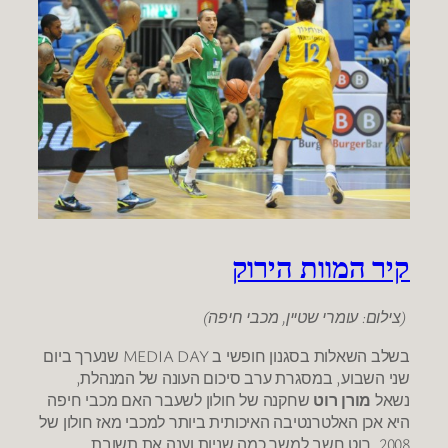
קיר המוות הירוק
(צילום: עומרי שטיין, מכבי חיפה)
בשלב השאלות בסגנון חופשי ב MEDIA DAY שנערך ביום
שני השבוע, במסגרת ערב סיכום העונה של המנהלת,
נשאל
מורן רוט
שחקנה של חולון לשעבר האם מכבי חיפה
היא אכן האלטרנטיבה האיכותית ביותר למכבי מאז חולון של
2008, רוט חשב למשך כמה שניות וענה את תשובת