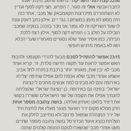
22:50 קצת לפני השריקה
– מישהו שיושב מימיני אומר
לחברו עכשיו
אולי
זה סגור, 7 הפרש, חצי דקה לסוף ועדיין
לא השתחררנו מזיכרונות הקאמבאק של מכבי, אחד כזה
היה ממש לא מזמן במשחק 3 נגד י"ם. אילון כתב דאנק עונה
לו שעד השריקה זה לא גמור,אני נזכר ב2008 בנוקיה שמכבי
הובילה על חולון ב 6 הפרש דקה לסוף, אילון רצה ללכת
הביתה, כמו אסיר שעד שלא נסגרים מאחוריו שערי הכלא
הוא לא באמת מרגיש חופשי.
23:15 אפשר להתחיל לסכם
מבעד להררי הקונפטי ולהבות
האש אפשר לראות עוד תקווה חדשה נולדת, זר, קריא אוהד
מכבי לא יבין זאת, מאוחר יותר ברכבת בחזרה לתל אביב
אשמע אוהדי מכבי שלא אכפת להם אפילו שחיפה יצליחו
באירופה והם לא מבינים למה אנשים מחכים ל"נציגת
ישראל" בפינה גם באירופה, כן "נציגת ישראל" שהצליחה
להנמיך אפילו את הקומה של שני הישראלים ששרדו בקושי
את דיוויד בלאט (אוחיון ואליהו).
בושה צהובה מספר אחת
:
הדון ממלא מקום יו"ר האיגוד מנער מעליו את לחיצת היד
של יו"ר המנהלת שמואל פרנקל ולא מתייצב לחלק את
הצלחת כנציג איגוד הכדורסל בושה צהובה מספר שתיים:
מעט אוהדי מכבי שנשארו לטקס ההנפה קולטים שהנה