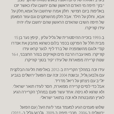
"בזן" חיפה מי האדם הראשון שהם יחשבו עליו כאשר יזכו
באליפות ביום חמישי. חלק אמרו שיחשבו על אמא,חלק על
אבא, וחלק על הילד. אבל חלק מהשחקנים וגם עוזר המאמן
של חיפה השיבו שהאדם הראשון שהם יחשבו עליו יהיה
עידו קוז'יקרו.
ב-1993 בזכייה ההיסטורית של גליל עליון , קיפץ נער בן 15
מבית הלל על הפרקט בכפר בלום כשהוא מחבק את אנדרו
קנדי ולוגם מהשמפניה של ברד ליף. לנער קראו עידו
קוז'יקרו. מאז עברו הרבה מים וקאייקים בנהר החצבני, ו-16
שנות קריירה מפוארות של עידו "קיר בטון" קוז'יקרו.
עידו זכה במהלך הקריירה ב-2012 באליפות הליגה הבלקנית
עם גלבוע/גליל, ובשנת 2004 זכה עם הפועל ירושלים בגביע
יול"ב עם ניצחון על ריאל מדריד.
אבל כדי לסיים קריירה מפוארת, חסר לעידו תואר ישראלי.
ולא שהוא לא ניסה: אחד עשר פעם במהלך הקריירה הגיע
לארץ המובטחת ולא זכה בתואר ישראלי:
שלוש פעמים הגיע למעמד גמר ליגת העל (עם הפועל
ירושלים ב-2006, מכבי חיפה ב-2009, גלבוע/גליל ב- 2011)