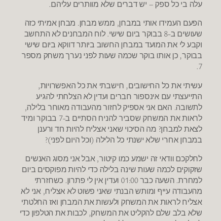
עלה בי כל ספק – יש דברים שלא מוותרים עליהם.
הפעם העמידו אותי במבחן, ממש מבחן. מבחן אמיתי כזה
שעושים ב-8 בבוקר ביום שישי. לוח המבחנים לא התחשב
וקבע לי את המועד במבחן החשוב ביותר דווקא ביום שישי
בבוקר, כן אותו בוקר שכמה שעות לפני נערך משחק מספר
7.
עשיתי את כל החישובים, חישבתי את כל האפשרויות,
התייעצתי עם אינספור חברים ועדין לא הצלחתי להגיע
לתשובה. האם אני אספיק לחזור מהעבודה מאוחר בלילה,
לראות את המשחק שסביר להניח הסתיים ב-7 בבוקר ומיד
לצאת למבחן? מה הסיכוי שאני אצליח להיות חד ורענן
במבחן אחרי שלא ישנתי כל הלילה (וכל היום לפני)?
לחלקכם וודאי זה ישמע כמו קיטור, אבל אני מסוג האנשים
שזקוקים לכמה שעות שינה בלילה כדי להיות מפוקסים ביום
למחרת. השעה כבר 01:00 ועדין אין לי פתרון. כשחזרתי
מהעבודה עייף ומותש הבנתי שאני פשוט לא אצליח, אני לא
אצליח לראות את המשחק ולעשות את המבחן ואז החלטתי
שלא בלב שלם להקליט את המשחק, לכבות את הטלפון כדי