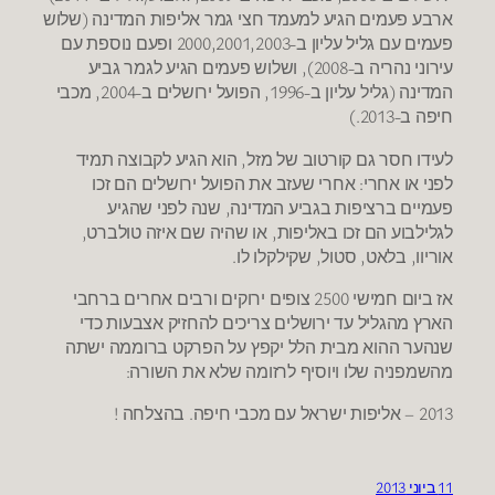
ארבע פעמים הגיע למעמד חצי גמר אליפות המדינה (שלוש
פעמים עם גליל עליון ב-2000,2001,2003 ופעם נוספת עם
עירוני נהריה ב-2008), ושלוש פעמים הגיע לגמר גביע
המדינה (גליל עליון ב-1996, הפועל ירושלים ב-2004, מכבי
חיפה ב-2013.)
לעידו חסר גם קורטוב של מזל, הוא הגיע לקבוצה תמיד
לפני או אחרי: אחרי שעזב את הפועל ירושלים הם זכו
פעמיים ברציפות בגביע המדינה, שנה לפני שהגיע
לגלילבוע הם זכו באליפות, או שהיה שם איזה טולברט,
אוריוו, בלאט, סטול, שקילקלו לו.
אז ביום חמישי 2500 צופים ירוקים ורבים אחרים ברחבי
הארץ מהגליל עד ירושלים צריכים להחזיק אצבעות כדי
שנהער ההוא מבית הלל יקפץ על הפרקט ברוממה ישתה
מהשמפניה שלו ויוסיף לרזומה שלא את השורה:
2013 – אליפות ישראל עם מכבי חיפה. בהצלחה !
11 ביוני 2013