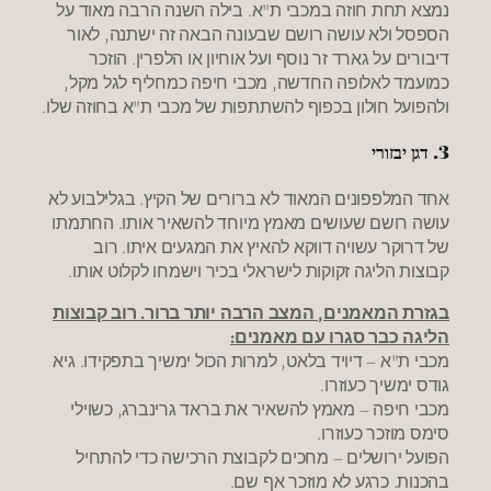
נמצא תחת חוזה במכבי ת"א. בילה השנה הרבה מאוד על
הספסל ולא עושה רושם שבעונה הבאה זה ישתנה, לאור
דיבורים על גארד זר נוסף ועל אוחיון או הלפרין. הוזכר
כמועמד לאלופה החדשה, מכבי חיפה כמחליף לגל מקל,
ולהפועל חולון בכפוף להשתתפות של מכבי ת"א בחוזה שלו.
3. דגן יבזורי
אחד המלפפונים המאוד לא ברורים של הקיץ. בגלילבוע לא
עושה רושם שעושים מאמץ מיוחד להשאיר אותו. החתמתו
של דרוקר עשויה דווקא להאיץ את המגעים איתו. רוב
קבוצות הליגה זקוקות לישראלי בכיר וישמחו לקלוט אותו.
בגזרת המאמנים, המצב הרבה יותר ברור. רוב קבוצות
הליגה כבר סגרו עם מאמנים:
מכבי ת"א – דיויד בלאט, למרות הכול ימשיך בתפקידו. גיא
גודס ימשיך כעוזרו.
מכבי חיפה – מאמץ להשאיר את בראד גרינברג, כשוילי
סימס מוזכר כעוזרו.
הפועל ירושלים – מחכים לקבוצת הרכישה כדי להתחיל
בהכנות. כרגע לא מוזכר אף שם.