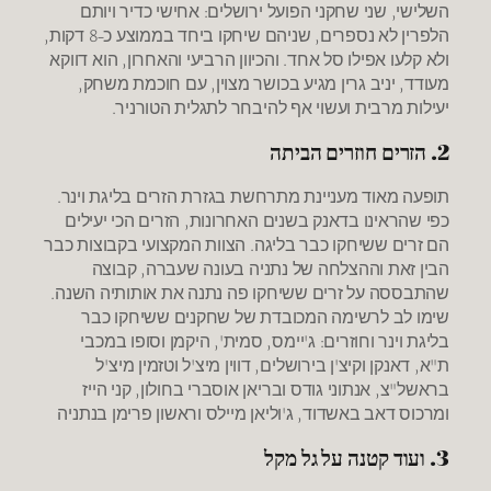
השלישי, שני שחקני הפועל ירושלים: אחישי כדיר ויותם
הלפרין לא נספרים, שניהם שיחקו ביחד בממוצע כ-8 דקות,
ולא קלעו אפילו סל אחד. והכיוון הרביעי והאחרון, הוא דווקא
מעודד, יניב גרין מגיע בכושר מצוין, עם חוכמת משחק,
יעילות מרבית ועשוי אף להיבחר לתגלית הטורניר.
2. הזרים חוזרים הביתה
תופעה מאוד מעניינת מתרחשת בגזרת הזרים בליגת וינר.
כפי שהראינו בדאנק בשנים האחרונות, הזרים הכי יעילים
הם זרים ששיחקו כבר בליגה. הצוות המקצועי בקבוצות כבר
הבין זאת וההצלחה של נתניה בעונה שעברה, קבוצה
שהתבססה על זרים ששיחקו פה נתנה את אותותיה השנה.
שימו לב לרשימה המכובדת של שחקנים ששיחקו כבר
בליגת וינר וחוזרים: ג'יימס, סמית', היקמן וסופו במכבי
ת"א, דאנקן וקיצ'ן בירושלים, דווין מיצ'ל וטזמין מיצ'ל
בראשל"צ, אנתוני גודס ובריאן אוסברי בחולון, קני הייז
ומרכוס דאב באשדוד, ג'וליאן מיילס וראשון פרימן בנתניה
3. ועוד קטנה על גל מקל