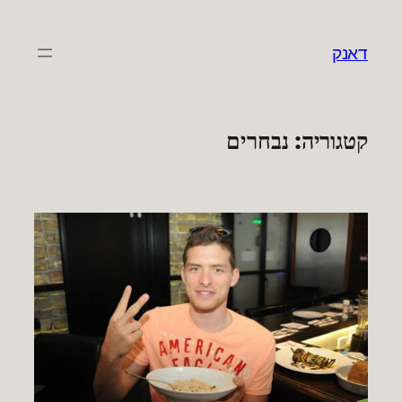
לדלג
לתוכן
דאנק
קטגוריה:
נבחרים