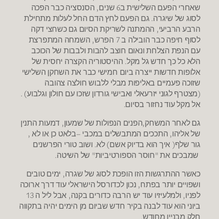
שאחרי הפעם השלישית ב6 שנים, הסנסציה כבר הפכה
לסוג של שיגרה. גם הפעם לחץ הדם החל לעלות מתחילת
הרבע הרביעי, ההמתנה לשריקת הסיום גם כשחצי דקה
לסוף חיפה כבר הובילה ב 7 הפרש, השמחה המתפרצת
עם הנפת הצלחת ונאום חוצב להבות ולבבות של הכוכב
הלא כל כך חדש גל מקל. ההיסטוריה הקצרה יחסית של
אלופות חדשות ייצרה ביום חמישי כבר את השחקן השלישי
שזוכה פעמיים באליפות מבלי ללבוש חולצה צהובה
(מצטרף לגוני יזרעאלי ואבישי גורדון שזכו עם חולון וגלבוע) .
אל מקל עוד נחזור בסיום.
גם לאחר המשחק,הפנים הנפולות של שמעון, דמעות התנין
של אליהו, התככים המתבשלים במכבי –בלאט כן או לא ,
גור שלף( איך הוא בדיוק אשם) לא. ושוב טורי הפרשנים
שמבכים את "חוסר הספורטיביות" של השיטה.
כאשר ההתרגשות הזו הופכת לסוג של שגרה, ימים טובים
ושפויים יותר בפתח, נכון לכדורסל הישראלי עוד דרך ארוכה
לפניו, ולמלעיזיו עוד יש הרבה כדורים בקנה, אבל ליל ה 13
ביוני הוא עוד לבנה בקיר חדש שביום מן הימים יהיה בתקווה
חלק מבניין מחודש.