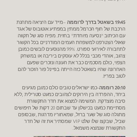
19:45 בשאטל בדרך לרוממה
–מייד עם היציאה מתחנת
הרכבת של חוף הכרמל ממתין במפתיע אוטובוס של אגד
עם הכיתוב "נסיעה מיוחדת" בחזית. מפיח סוג של תקווה
שאולי הצטרפנו למשפחת העמים המודרניים בכל הקשור
לתחבורה לאירועי ספורט. 99% מהנוסעים לובשים כמובן
צהוב, אוהדי מכבי בכלל לא עוסקים ביריבה או במשחק
הצפוי, כולם מסכמים כבר את העונה ונזכרים שפעם
האחרונה שהיו בשאטל כזה הייתה בפיינל פור הזכור להם
לטוב בפריז.
20:10 רוממה
-כמו ישראלים טובים כולם כמובן מגיעים
ביחד, ההפרדה בין הירוקים לצהובים כמעט סטרילית ,ללא
סיבה מוצדקת. המשימה למצוא את חדר התקשורת
מסתיימת כמעט בכישלון עד שבתום 20 דקות של חיפושים
מתגלה סוג של שער ברזל, שמאחוריו מדרגות ,שבסופם
שביל, שבקצו שלו שלט VIP שמסתיר את זה של חדר
התקשורת שנמצא משמאל.