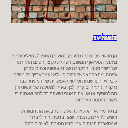
הדילמה
מן הראוי שביום כזה נתעסק במשחק מספר 7, האליפות של
מיאמי, הפלייאוף המשובח שהגיע לקיצו, הפעם האחרונה
של דיוויד סטרן, ההקרבה של סן אנטוניו וכמובן לברון
ג'יימס. מה כבר אפשר להוסיף שלא נאמר עדיין? כל מהלך
קיבל אלף פרשנויות וכל זווית אפשרית של המשחק כבר
נחקרה, נותחה וסוקרה. לכן הגעתי למסקנה שלי פשוט אין
מה להוסיף. אז אני אהיה אנוכי ואשתף בדילמה שאחזה בי
לאורך היממה האחרונה :
ברגע שריי אלן קלע את השלשה שהביאה את המשחק
השישי להארכה, הבנתי שאני בבעיה. היה לי ברור
שמהארכה הזאת מיאמי תצא מנצחת ולא יהיה מנוס