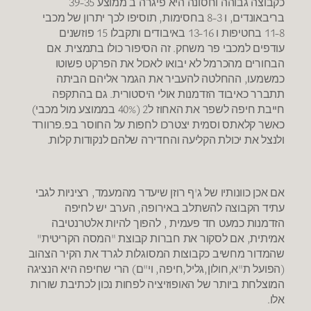
כקבוצה גבוהה וחסונה היא פיגרה ב ממוצע 39-35
בריבאונדים, ו 8-3 בחסימות, תוסיפו לכך יתרון של מכבי
11-8 בחטיפות ו 13-16 באיבודים ותקבלו 15 פוזשנים
עודפים למכבי פר משחק. זה הסיפור כולו בתמצית. אם
הבחורים מהכרמל לא יבואו לאכול את הפרקט פשוטו
כמשמעו, ההחלטה להעביר את הגמר אליהם הביתה
תתברר כאיבוד הזדמנות אולי היסטורית. גם בהתקפה
חייבת חיפה לשפר את האחוז ל2 (40% בממוצע מול מכבי)
כאשר קלאתס וסמית יצטרכו לחפות על החוסר בפ.פרוורד
ולנצל את יכולת הקליעה והחדירה שלהם לנקודות קלות.
אם אכן כוונותיו של ג'ף רוזן שיעדר מהמעמד, רציניות לגבי
עתיד הקבוצה להשתלב באירופה, הערב יש לחיפה
הזדמנות כמעט חד פעמית , להפוך להיות אלטרנטיבה
אמיתית, אם לסקור את חברות קבוצת "המסה הקריטית"
שהמדור מחשיב כקבוצות המסוגלות לגרד את הקיר הצהוב
(הפועל ת"א,חולון,גליל,חיפה, וי"ם) הרי שחיפה היא הנציגה
המוצלחת ביותר של האופוזיציה לפחות נכון לכתיבת שורות
אלו.