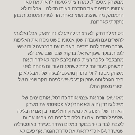
ממשחק מספר 7. כמה רציתי לטעות ולראות את סאן
אנטוניו מסיימת את הסדרה באותו הלילה – אבל זה לא
התממש, מה שהציב אותי באחת הדילמות המסובכות בהן
נתקלתי לאחרונה.
ניסיתי להדחיק, לא רציתי להגיע לפינה הזאת, אבל נאלצתי
להשלים עם העובדה שסן אנטוניו פשוט מסרו את האליפות
שכבר הייתה להם בידיים והעבירו את ההכרעה ליום שישי
לפנות בוקר שעון ישראל. בדקתי שוב ושוב שאני לא
מתבלבל, כל כך רציתי להתבלבל! למה לא לדחות את
המשחק בעוד יום? לתת לשחקנים עוד יום מנוחה לפני
משחק מספר 7 ולי פתרון מושלם לבעיה שלי. אבל לא כך
רצה הגורל והמשחק נקבע לשישי לפנות בוקר ויומיים של
ייסורי מצפון החלו.
מאז שאני זוכר את עצמי אוהד כדורסל, אותם ימים של
מייקל ג'ורדן (הוא ולא אחר!) לא פספסתי את משחק
האחרון של העונה, את משחק האליפות: בין אם זה בלילה
שלפני לימודים, אם זה בלילות לבנים במוצב או אם זה
לשבת לבד ב-10 בבוקר במקום היחיד בעיירה באוסטרליה
שמשדר NBA כדי לראות את סדרת הגמר. אף פעם לא