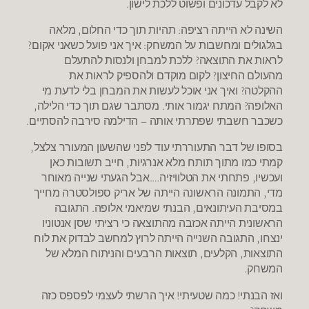
לא לקבל עדכונים ופשוט ללכת לישון.
השינה לא הייתה רציפה: תהיות תוך כדי החלום, מלאה
בגלגולים ומחשבות על המשחק: איך אני פועל כשאני אקום?
לראות את התוצאה? ללכת למבחן ולנסות להתעלם
מהעולם החיצון? לקום מוקדם ולהספיק לראות את
ההקלטה? ואיך אני אוכל לעשות את המבחן בלי לדעת מי
האלופה? המתח יגמור אותי. מסתבר שגם תוך כדי הלילה,
כשכבר חשבתי שפתרתי אותה – הדילמה סירבה להסתיים.
בסופו של דבר התעוררתי עוד לפני שהשעון המעורר צלצל,
קמתי כמו מתוך תותח מלא אנרגיות, חייב תשובות כאן
ועכשיו, פתחתי את הטלוויזיה….אבל הגעתי שנייה מאוחר
מדי, התמונה הראשונה הייתה של אריק ספולסטרה מחייך
במסיבת העיתונאים, הבנתי שמיאמי אלופה. התגובה
הראשונית הייתה אכזבה מהתוצאה כי רציתי שסן אנטוניו
ינצחו, התגובה השנייה הייתה לרוץ למחשב לבדוק את לוח
התוצאות, הקלעים, תוצאות הרבעים והניתוח המלא של
המשחק.
ואז הבנתי! כמה שטעיתי! איך הרשתי לעצמי לפספס כזה