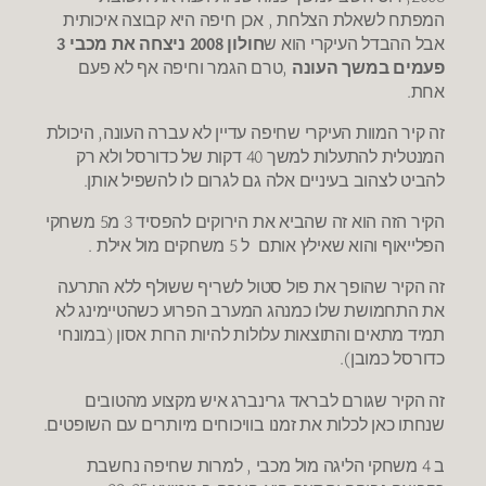
המפתח לשאלת הצלחת , אכן חיפה היא קבוצה איכותית
אבל ההבדל העיקרי הוא ש
חולון 2008 ניצחה את מכבי 3
פעמים במשך העונה
,טרם הגמר וחיפה אף לא פעם
אחת.
זה קיר המוות העיקרי שחיפה עדיין לא עברה העונה, היכולת
המנטלית להתעלות למשך 40 דקות של כדורסל ולא רק
להביט לצהוב בעיניים אלה גם לגרום לו להשפיל אותן.
הקיר הזה הוא זה שהביא את הירוקים להפסיד 3 מ5 משחקי
הפלייאוף והוא שאילץ אותם ל 5 משחקים מול אילת .
זה הקיר שהופך את פול סטול לשריף ששולף ללא התרעה
את התחמושת שלו כמנהג המערב הפרוע כשהטיימינג לא
תמיד מתאים והתוצאות עלולות להיות הרות אסון (במונחי
כדורסל כמובן).
זה הקיר שגורם לבראד גרינברג איש מקצוע מהטובים
שנחתו כאן לכלות את זמנו בוויכוחים מיותרים עם השופטים.
ב 4 משחקי הליגה מול מכבי , למרות שחיפה נחשבת