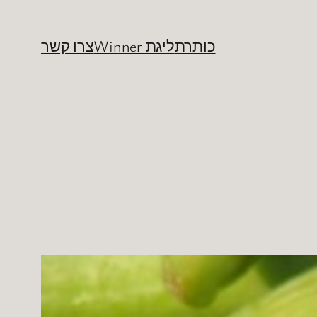
כותרת
ליגת Winner
צרו קשר