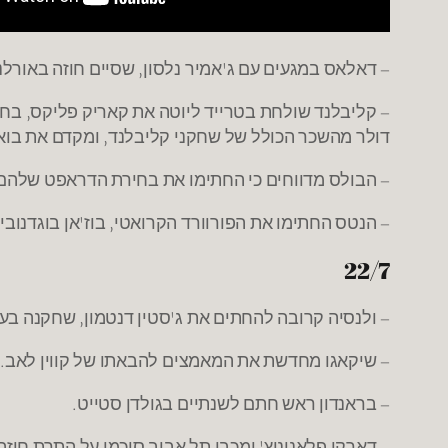
– דאלאס במגעים עם ג'אמיר נלסון, שסיים חוזה באורלנד
דולר מהשכר הכולל של שחקני קליבלנד, ומקדם את בואו 
– הבולס מדווחים כי החתימו את בחירת הדראפט שלהם 
– הנטס החתימו את הפורוורד הקרואטי, בוז'אן בוגדנוביץ', ל-3 שנים בחוזה המוערך בכ-10 מיליון דולר. בוגדנוביץ' שיחק ב-3 העונות האחרונות בפנרבחצ'ה א
22/7
– ולנסיה קרובה להחתים את ג'סטין דנטמון, שחקנה בעו
– שיקאגו מחדשת את המאמצים להבאתו של קווין לאב.
– בראנדון ראש חתם לשנתיים בגולדן סטייט.
– דארקו פלאניניץ' ומכבי תל אביב סיכמו על התרת חוז