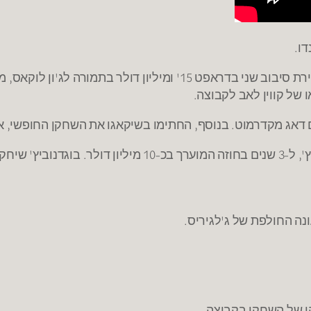
ו.
של קווין לאב לקבוצה.
דאג מקדרמוט. בנוסף, החתימו בשיקאגו את השחקן החופשי, אא
ולקר הטורקית.
נה החולפת של ג'לגיריס.
הו של השחקן בקבוצה.