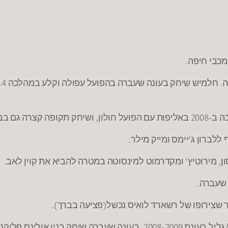
מכבי חיפה.
ללברון ג'יימס ומייק מילר.
סון, מירוטיץ' ומקדרמוט למינסוטה במטרה להביא את קוין לאב.
 שעברה.
 שצירופו של רשארד לואיס נכשל(פציעה בברך).
בניו אולינס פליקנס.