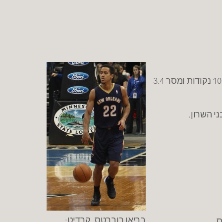
– גל חלמיש (23, 1.96) חתם חוזה ל-3 שנים בבני הרצליה. חלמיש שיחק בעונה שעברה בהפועל עפולה וקלע במהלכה 10.4 נקודות ומסר 3.4
בריאן רוברטס. קרדיט: