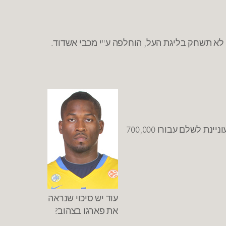
י לא תשחק בליגת העל, הוחלפה ע"י מכבי אשדוד.
– המגעים להתרת חוזהו של ג'רמי פארגו מצסק"א מוסקבה נפסקו. צסק"א לא מעוניינת להשלים את שכרו בעוד מכבי מעוניינת לשלם עבורו 700,000
עוד יש סיכוי שנראה
את פארגו בצהוב?