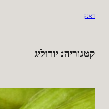
לדלג
לתוכן
דאנק
קטגוריה:
יורוליג