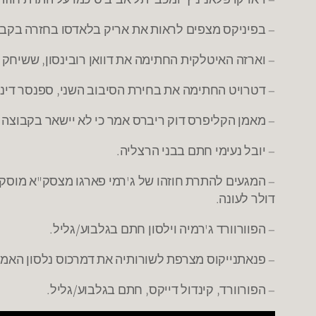
– בפיניקס מצפים לראות את אריק בלאדסו בחזרה בקב
– וארזה האיטלקית החתימה את דוואן רובינסון, ששיחק 
– דטרויט החתימה את בחירת הסיבוב השני, ספנסר דינווידי, ל
– מאמן הקליפרס דוק ריברס אמר כי לא יישאר בקבוצה 
– יובל נעימי חתם בבני הרצליה.
דולר לעונה.
– הפוורוורד ג'רמיה וילסון חתם בגלבוע/גליל.
– פנאתנייקוס מצרפת לשורותיה את דמרכוס נלסון האמר
– הפורוורד, קינדול דייקס, חתם בגלבוע/גליל.