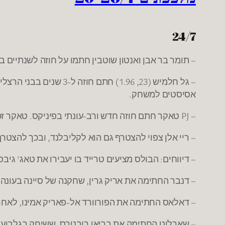
24/7
– תומר בר אבן ואנטון שוטבין חתמו על חוזה לשנתיים ב
אסיסטים למשחק.
– PJ טאקר חתם חוזה חדש ורב-עונתי בפיניקס. טאקר זכה ב-2008 באליפות עם הפועל חולון, ושיחק תקופה קצרה גם בבני השרון.
– ריי אלן צפוי להצטרף גם הוא לקליבלנד, ובכך להצטרף 
– דיווחים: הבולס מציעים טרייד בו יעבירו את טאג' גיב
– דנבר החתימה את אריק גרין, שחקנה של סיינה בעונה
– דאלאס החתימה את הפורוורד אל-פאריק אמינו, לאחר
– שארלוט החתימה את בריאן רובטרס, ששיחק בגלבוע/גליל בעונת 2008-2009. בעונה שעברה שיחק 