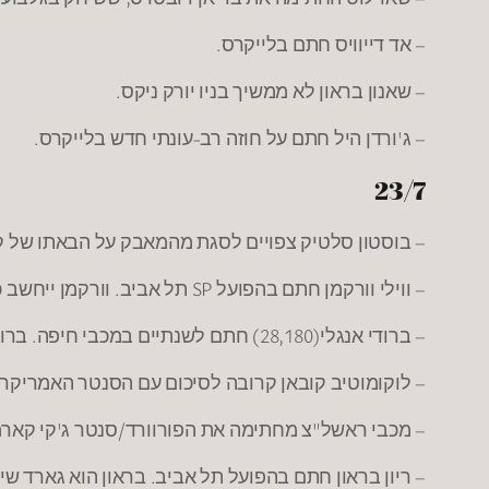
– אד דייוויס חתם בלייקרס.
– שאנון בראון לא ממשיך בניו יורק ניקס.
– ג'ורדן היל חתם על חוזה רב-עונתי חדש בלייקרס.
23/7
– בוסטון סלטיק צפויים לסגת מהמאבק על הבאתו של קו
– ווילי וורקמן חתם בהפועל SP תל אביב. וורקמן ייחשב כישראלי עקב היותו יהודי. בעונה שעברה שיחק בהפועל גליל עליון מהלאומית.
– ברודי אנגלי(28,180) חתם לשנתיים במכבי חיפה. ברודי רכז אמריקאי-מקסיקני שיחק בעבר עם אייק אופייבו.
– לוקומוטיב קובאן קרובה לסיכום עם הסנטר האמריקרא
– מכבי ראשל"צ מחתימה את הפורוורד/סנטר ג'קי קארמייקל (24, 206). בעונה שעבר שיחק 10 משחקים בבילבאו הספרדית, והמשיך
– ריון בראון חתם בהפועל תל אביב. בראון הוא גארד שיכול לשחק גם בעמדה 