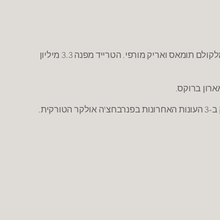
– קליבלנד שולחת בטרייד ליוטה את קאריק פליקס, בחירת סיבוב שני בדראפט 15' ומיליון דולר בתמורה לג'ון לוקאס, מלקולם תומאס ואריק מורפי. הטרייד מפנה 3.3 מיליון
רון ברוקס.