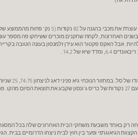
ים האחרונות, לקחת שחקנים מוכרים ששיחקו פה מספר עונות: ט
ד שיא של 14.2.
אטקינס וולדן מהקו, ובעונת 2020 ניצחון הסגולים 86:89 עם 27 נקודות של כריס ג'ונסון שקב
 רק באחד משבעת משחקי הבית האחרונים שלה בכל המסגרות, ב
צוות הגיאוגרפי ופער בין חוץ לבית ניצחו הדרומיים בבית. ה