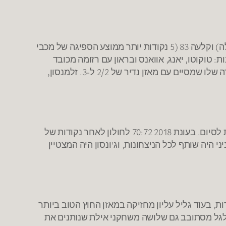
הפועל תל אביב מנצחת בדרבי. הפועל מנצחת בסימן 5: עוצרת את מכבי בהגנה על 82 נקודות (5 נק' פחות מהממוצע שלה) וקלעה 83 (5 נקודות יותר ממוצע הספיגה של מכבי
וקוטו, יאנג, אוואנס ובראון עם רזומה מכובד
בליגת העל מביאים את האדומים למקום בו היא צריכה להיות. אבל האקס פקטור הוא עידן זלמנסון בעונה הטובה בקריירה שלו שמסיים עם מאזן נדיר של 2/2 ל-3. זלמנסון,
כל שלושת הניצחונות של חולון באולם הקונכיה היו על חודו של סל. במחזור הנוכחי גיא פניני דאג לניצחון 74:75, 25 שניות לסיום. בעונת 2018 70:72 לחולון לאחר נקודות של
ע את תוצאת הסיום מהקו. פניני היה שותף לכל הניצחונות, וג'ונסון היה המצטיין
עוד גליל עליון מחזיקה במאזן החוץ הטוב ביותר
גלגל מסתובב גם שלושה משחקני אילת שנותנים את