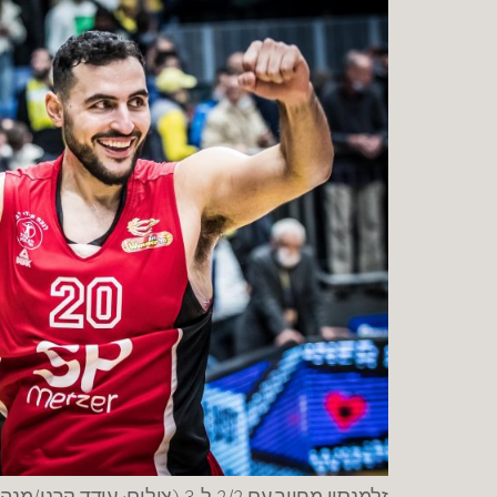
זלמנסון מחייך עם 2/2 ל-3 (צילום: עודד קרני/מנהלת הליגה)