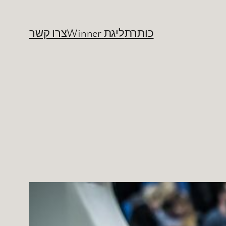
כותרת
ליגת Winner
צרו קשר