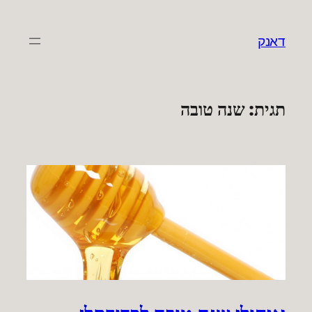
לדלג
לתוכן
דאנק
תגית:
שנה טובה