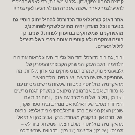
קבוצה ממחוז צפון/שרון- גלבוע מעיינות, כדי לאפשר למכבי
להגיע לגמר לאחר ששנה שעברה הם לא הגיעו לאף גמר !!!
אתר דאנק קורא לאיגוד הכדורסל להחיל "חוק רוסי" גם
בנוער !!! כל מועדון יהיה מחויב לשתף לפחות 2/3
מהשחקנים שמשחקים במועדון לפחות 3 שנים. כך
בונים שחקנים ולא קוטפים אותם כפרי בשל בשביל
לזלול תארים.
והיה, גם היה כדורסל. דוד מול גוליית. תענוג לראות את רוח
הלחימה, הלב הענק והמשחק הקבוצתי והמפרגן של
גלבוע/מעיינות, שמרביתם משחקים במועדון מילדות, מה
שהספיק לשלושה רבעים. שי בסיס, הילד הצעיר
מהאקדמיה בתל יוסף במטווח שלשות מרשים מסיים עם
18 נקודות, אביב אברמוביץ מיקנעם במשחק הגנה מרשים
ו-15 נק', טל בן שלום ממירב עם 9 נק' , ורוח גבית עם
העידוד המסיבי של האולטראס ממירב ובית ספר שקד,
שוכמן הענק ממושב ברק, וורצולבסקי מבית אלפא, בראס
ושלי מרם און, ברקוביץ מאחוזת ברק, אביב כהן ואיתי אלון
מהאקדמיה בתל יוסף. מולם הצמד שמשחק ביורוליג –
זלמנסון (26 נק') את שגב (17 נק'), בקבוצה שנראית כמו