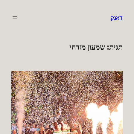
לדלג
לתוכן
דאנק
תגית:
שמעון מזרחי