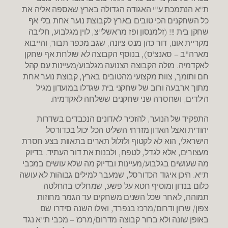
ת"א הנתמכת ע"י האגודה הגדולה בארץ שאספה אליה את
כל השחקנים הכי טובים בארץ לקבוצת נוער אחת בלי אף
שחקן בית !!! (זלמנסון ופז מראשל"צ, לוין מגלבוע, חליבה
מקריית אונו, דור כהן מנס ציונה, שגב מכפר תבור, והייבוא
מארה"ב – סאנצ'ס), בנוסף הקבוצה לא שולחת אף שחקן
לאקדמיה. מולה הקבוצה הצנועה מגלבוע/מעיינות עם קהל
חם ותומך, צוות מקצועי מהטובים בארץ, קבוצת נוער אחת
מתוך ארבעה ורוב של שחקני בית שגדלו במועדון מגיל
הילדים, ושחסרה שני שחקנים ששלחה לאקדמיה.
התפקיד של הנוער, להזכיר לאדונים הנכבדים בשדרות
יהודית ואצל האדון מזרחי השליט הכל יכול בכדורסל
הישראלי, הוא לא לקטוף ולזלול תארים בתאוות בצע חסרת
מעצורים, אלא לגדל, לטפח, ולבנות את דור העתיד. בדיוק
מה שעושים בגלבוע/מעיינות ובדיוק מה שלא עושים במכבי
ת"א. היכן איגוד הכדורסל, שמעבר למילים גבוהות לא עושה
כלום בנדון ומוסיף חטא על פשע, שמחליט בהחלטה
תמוהה, לאחר שכל השנים משחקים עד הגמר מחוזות
צפון/ שרון ודרום/מרכז בנפרד, ואילו השנה סידרו שם
באופן שונה ולא ברור קבוצה מדרום/מרכז – מכבי ת"א נגד