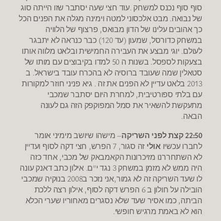
סוף סוף נכנס למשחק .עוד חצי שעה יסתבר שזו הייתה סוג
של נבואה. מבט אלכסוני למטה וימינה מגלה את הפנים הכל
כך אהובים עלינו של הדון מבואס, פרצוף של הלוויה
במשחק כדורסל, שמעון (עד 120) כבר כנראה לא יתבגר
לעולם. יוגי מבצע את העבירה החמישית ובלאט מלווה אותו
בצעקות לספסל. בשנות ה 50 למדו בקיבוצים עם מותו של
סטאלין שמה שעובד ברוסיה לא בהכרח עובד בישראל. ב
2013 בלאט עדיין לא הפנים את זה . גיא פניני חוזר למקורות
עם בלתי ספורטיבית, למחרת היום יסתבר שמכבי
מתעקשת להשאיר את סמל המפוקפק הזה גם לעונה
הבאה.
22:50 קצת לפני השריקה
– מישהו שיושב מימיני אומר
לחברו עכשיו
אולי
זה סגור, 7 הפרש, חצי דקה לסוף ועדיין
לא השתחררנו מזיכרונות הקאמבאק של מכבי, אחד כזה
היה ממש לא מזמן במשחק 3 נגד י"ם. אילון כתב דאנק עונה
לו שעד השריקה זה לא גמור,אני נזכר ב2008 בנוקיה שמכבי
הובילה על חולון ב 6 הפרש דקה לסוף, אילון רצה ללכת
הביתה, כמו אסיר שעד שלא נסגרים מאחוריו שערי הכלא
הוא לא באמת מרגיש חופשי.