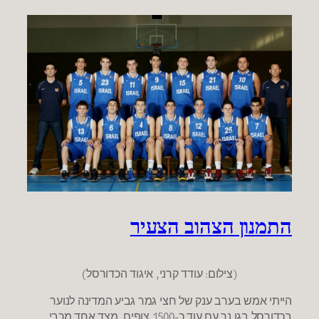
התמנון הצהוב הצעיר
(צילום: עודד קרני, איגוד הכדורסל)
הייתי אמש בערב ענק של חצי גמר גביע המדינה לנוער
בכדורסל בגן נר עם עוד כ-1500 צופים. מצד אחד מכבי