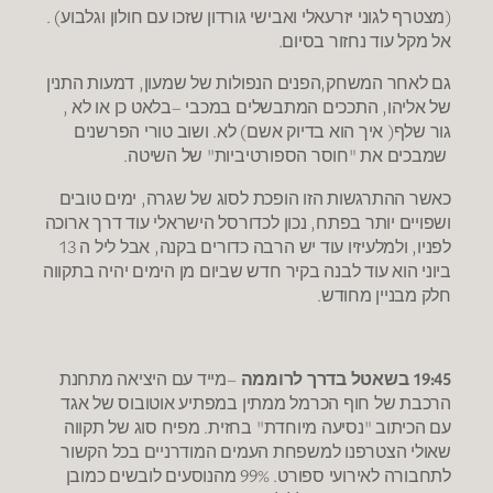
(מצטרף לגוני יזרעאלי ואבישי גורדון שזכו עם חולון וגלבוע) .
אל מקל עוד נחזור בסיום.
גם לאחר המשחק,הפנים הנפולות של שמעון, דמעות התנין
של אליהו, התככים המתבשלים במכבי –בלאט כן או לא ,
גור שלף( איך הוא בדיוק אשם) לא. ושוב טורי הפרשנים
שמבכים את "חוסר הספורטיביות" של השיטה.
כאשר ההתרגשות הזו הופכת לסוג של שגרה, ימים טובים
ושפויים יותר בפתח, נכון לכדורסל הישראלי עוד דרך ארוכה
לפניו, ולמלעיזיו עוד יש הרבה כדורים בקנה, אבל ליל ה 13
ביוני הוא עוד לבנה בקיר חדש שביום מן הימים יהיה בתקווה
חלק מבניין מחודש.
19:45 בשאטל בדרך לרוממה
–מייד עם היציאה מתחנת
הרכבת של חוף הכרמל ממתין במפתיע אוטובוס של אגד
עם הכיתוב "נסיעה מיוחדת" בחזית. מפיח סוג של תקווה
שאולי הצטרפנו למשפחת העמים המודרניים בכל הקשור
לתחבורה לאירועי ספורט. 99% מהנוסעים לובשים כמובן