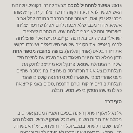
23:15 אפשר להתחיל לסכם
מבעד להררי הקונפטי ולהבות
האש אפשר לראות עוד תקווה חדשה נולדת, זר, קריא אוהד
מכבי לא יבין זאת, מאוחר יותר ברכבת בחזרה לתל אביב
אשמע אוהדי מכבי שלא אכפת להם אפילו שחיפה יצליחו
באירופה והם לא מבינים למה אנשים מחכים ל"נציגת
ישראל" בפינה גם באירופה, כן "נציגת ישראל" שהצליחה
להנמיך אפילו את הקומה של שני הישראלים ששרדו בקושי
את דיוויד בלאט (אוחיון ואליהו).
בושה צהובה מספר אחת
:
הדון ממלא מקום יו"ר האיגוד מנער מעליו את לחיצת היד
של יו"ר המנהלת שמואל פרנקל ולא מתייצב לחלק את
הצלחת כנציג איגוד הכדורסל בושה צהובה מספר שתיים:
מעט אוהדי מכבי שנשארו לטקס ההנפה קולטים שהנה
הצלחת בידיים ירוקות וטרם ההנפה ,טסים בעמוק ליציאה
כאילו מישהו הטמין ביציע מטען חבלה.
סוף דבר
גל מקל אלוף ושחקן העונה בפעם השנייה מסמן אולי טוב
מכולם את רוחות השינוי, פעם כל שחקן ישראלי מוצלח נהג
לומר שכבוד לשחק במכבי וכל חייו הוא חלם על האפשרות
הזו . מקל : "כנראה שאני ומכבי לא נועדנו להיות וכנראה