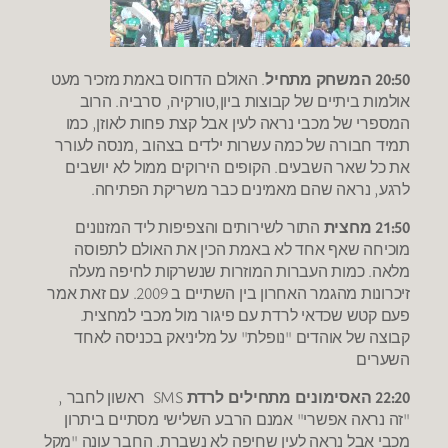
20:50 המשחק מתחיל
. האולם הדחוס באמת מזכיר מעט
אולמות ביתיים של קבוצות ביון,טורקיה, סרביה. הרוב
המספרי של מכבי נראה לעין אבל קצת פחות לאוזן, כמו
תמיד חבורה של כמה עשרות ילדים בצהוב ,מנסה לעורר
את כל שאר השבעים. הקופים הירוקים ממול לא יושבים
לרגע, נראה שהם מאמינים כבר משריקת הפתיחה.
21:50 מחצית
התור לשירותים והצפיפות ליד המזנונים
מוכיחה שאף אחד לא באמת הכין את האולם לתפוסה
מלאה. כמות העברות המוזרות שנשרקות לחיפה מעלה
זיכרונות מהגמר האחרון בין השתיים ב 2009. עם זאת אמר
פעם קטש שכדאי לרדת עם פיגור מול מכבי למחצית.
קבוצה של אוהדים "נופלת" על מליניאק בכניסה לאחד
השערים
22:20 האסימונים מתחילים לרדת
SMS ראשון לחבר ,
"זה נראה אפשרי" אמנם הרבע השלישי מסתיים ביתרון
מכבי אבל נראה לעין שחיפה לא נשברת. החבר עונה "מקל