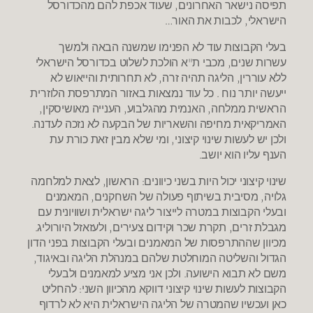
תפיסה נישאר האחרונים, שעוד אכפת להם מהכדורסל
הישראלי, לכבות את האור…
בעלי הקבוצות עוד לא הפנימו שמשנה הבאה ולמשך
עשרות שנים, מכבי ת"א הולכת לשלוט בכדורסל הישראלי
ללא עוררין, הליגה תהיה זרה, לא תחרותית והייאוש לא
ייעשה יותר נוח . כל עוד נמצאות באזור המתרפסת הלוזרית
הראשית ממלחה, האנמית מהגלבוע, הענייה מאושיסקין,
האמריקאית מחיפה והשאריות של הבקעה לא נזכה לעדנה.
ולכן יש לעשות שינוי קיצוני, ומי שלא מבין זאת כורת עת
הענף עליו הוא יושב.
שינוי קיצוני יכול היות בשני כיוונים: הראשון, לצאת למלחמה
גלויה, מסיבית בשיתוף פעולה של השחקנים, המאמנים
ובעלי הקבוצות במטרה לייצור ליגה ישראלית ושוויונית עם
מגבלת זרים, תקרת שכר וקידום צעירים, ולעזאזל היורוליג.
מכיוון שההתרפסות של המאמנים ובעלי הקבוצות בפני הדון
הגדול והשליטה המוחלטת שלהם במנהלת הליגה ובאיגוד,
משם לא תבוא הישועה. ולכן אני מציע למאמנים ולבעלי
הקבוצות לעשות שינוי קיצוני דווקא מהכיוון השני: להחליט
כאן ועכשיו שהמטרה של הליגה הישראלית היא לא לרדוף