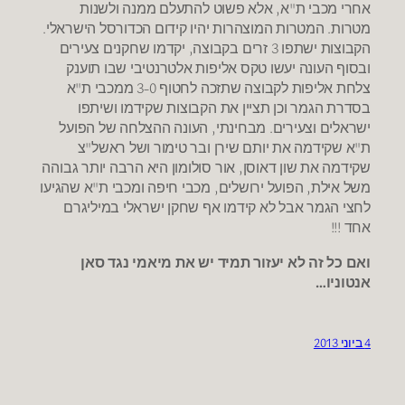
אחרי מכבי ת"א, אלא פשוט להתעלם ממנה ולשנות
מטרות. המטרות המוצהרות יהיו קידום הכדורסל הישראלי.
הקבוצות ישתפו 3 זרים בקבוצה, יקדמו שחקנים צעירים
ובסוף העונה יעשו טקס אליפות אלטרנטיבי שבו תוענק
צלחת אליפות לקבוצה שתזכה לחטוף 3-0 ממכבי ת"א
בסדרת הגמר וכן תציין את הקבוצות שקידמו ושיתפו
ישראלים וצעירים. מבחינתי, העונה ההצלחה של הפועל
ת"א שקידמה את יותם שירן ובר טימור ושל ראשל"צ
שקידמה את שון דאוסן, אור סולומון היא הרבה יותר גבוהה
משל אילת, הפועל ירושלים, מכבי חיפה ומכבי ת"א שהגיעו
לחצי הגמר אבל לא קידמו אף שחקן ישראלי במיליגרם
אחד !!!
ואם כל זה לא יעזור תמיד יש את מיאמי נגד סאן
אנטוניו…
4 ביוני 2013