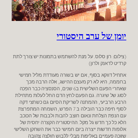
יומן של ערב היסטורי
(צילום: רון סלוס. על מנת להשתמש בתמונות יש צורך לתת
קרדיט לדאנק ולרון)
אתחיל דווקא בסוף, אם יש בשורה מעודדת מליל חמישי
ברוממה, היא לא רק מעצם ההישג, אלה הרבה מכך
שאחרי הפעם השלישית ב6 שנים, הסנסציה כבר הפכה
לסוג של שיגרה. גם הפעם לחץ הדם החל לעלות מתחילת
הרבע הרביעי, ההמתנה לשריקת הסיום גם כשחצי דקה
לסוף חיפה כבר הובילה ב 7 הפרש, השמחה המתפרצת
עם הנפת הצלחת ונאום חוצב להבות ולבבות של הכוכב
הלא כל כך חדש גל מקל. ההיסטוריה הקצרה יחסית של
אלופות חדשות ייצרה ביום חמישי כבר את השחקן השלישי
שזוכה פעמיים באליפות מבלי ללבוש חולצה צהובה