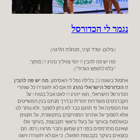
נגמר לי הכדורסל
(צילום: עודד קרני, מנהלת הליגה)
מה יש פה להבין ?! יוסי צוויליך נהרג !! (מתוך:
"בלוז לחופש הגדול").
אתמול בשעה 23 בלילה נפל לי האסימון.
מה יש פה להבין
?! הכדורסל הישראלי נהרג !!!
אם לא יתעוררו כל שוחרי
הכדורסל הישראלי, הוא ייהרג !!! לאט אבל בטוח ! על
הקברניטים משדרות יהודית ובדרך מנחם בגין המשייטים
את הספינה אל פי תהום כבר לא ניתן לסמוך, ולא נותר לנו
אלא לסמוך על אחרוני המוהיקנים בתקשורת, על הקווים
ובאולמות ובעיקר על בעלי וראשי הקבוצות, בעיקר אלו
שאינם מתרפסים בפני דון שמעון וחבר מרעיו (רמז: הם
נמצאים בעיקר בקבוצות הפועל). כי אם לא יתעוררו וישנו