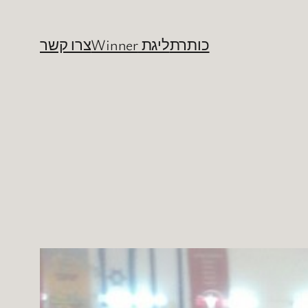
כותרת
ליגת Winner
צרו קשר