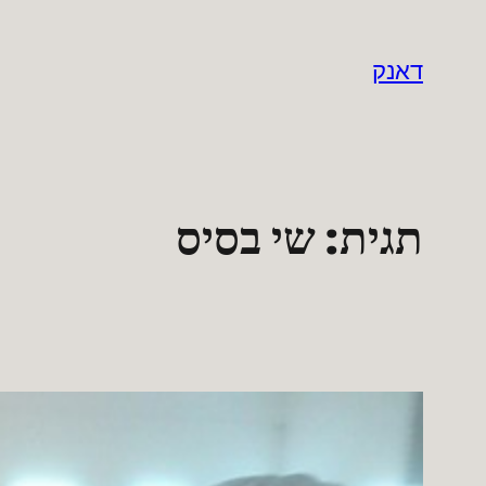
לדלג
לתוכן
דאנק
תגית:
שי בסיס