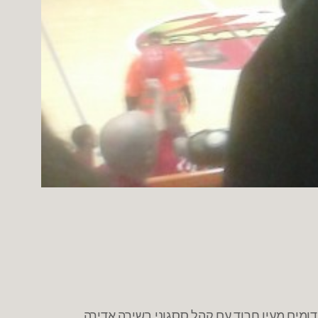
26.12 החל בשעה 13 באולם הסוער בעין חרוד. באווירה שמזכירה את הדרבי הגדול של ת"א. מצד אחד 300 האדומים מעין חרוד עם קהל ססגוני בשירה אדירה