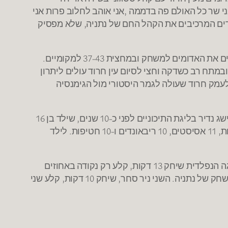
 שר כל האולם פה בדממה ,אני אוהב לחלוב פרות אני
המובחרות ,אני שונא עירוניים … אדום עולה אדום עולה!. מולם, כאמור הצהובים משרת נתניה עם 100 אוהדים המרכיבים את הקהל החם של נתניה, שלא מפסיק
נתניה פותחת את הרבע הראשון בטירוף וסערה בראשות דניאל דנינו המוכשר ורון הכהן האגרסיבי. בסיס ויזרעאלי מחזירים את האדומים למשחק ובמחצית 37-43 למקומיים.
ם בין שתי הקבוצות , ובמתח רב כשדקה וחצי לסיום עין חרוד עולים ליתרון
6, 33 שניות לסיום יתרון נקודה למקומיים וטל יזרעאלי בשלשה אדירה מעלה אותם ל-4 הפרש, ובסיום ניצחון 71-77 לעמק חרוד שעולה לגמר היסטורי מול הגימנסיה
שי בסיס מסיים עם שורה סטטיסטית מרשימה: 25 נקודות, 10 ריבאונדים, 9 אסיסטים ו-6 חטיפות. מה שמחזיר אותנו להישג נדיר בליגת התיכוניים לפני כ-10 שנים, שילד בן 16
מסיים משחק עם קוואדרופל-דאבל מדהים בניצחון בית הספר שלו, עמק החולה על עירוני ט', 81-57, מסיים עם 34 נקודות, 11 אסיסטים, 10 ריבאונדים ו-10 חטיפות. לילד
אבל אני רוצה להתעכב על מה שלא רואים בסטטיסטיקה : שני נערים שהיו האקס פקטור של עמק חרוד: ים בן צבי בתצוגה הנפלדית שיחק 13 דקות, קלע רק נקודה באחוזים
איומים, סיים עם 5 עבירות אבל הביא לעמק חרוד את הניצחון בעבודת הגנה שחיסלה את דניאל דנינו ושיבשה את כל המשחק של נתניה. השני ניר סחר, שיחק 10 דקות, קלע שני