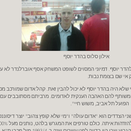
אילון סלוס בהדר יוסף
להדר יוסף. דמיוני המסוים לשופט המשחק אסף אוברלנדר לא עו
 אי שם בצומת נבות.
י שלא היה בהדר יוסף לא יכול להבין זאת. קהל אדום שמורכב מכל
שהמשותף להם האהבה הענקית לאדומים. מרביתם מסתובבים עם חו
הפועל תל אביב, משוש חיי".
י הצדדים הוא "אדום עולה" ו"מי שלא קופץ צהוב" יוצר דיסוננס 
דיוק לפני עשרים שנה ב-1993/4 מול מכבי ת"א.