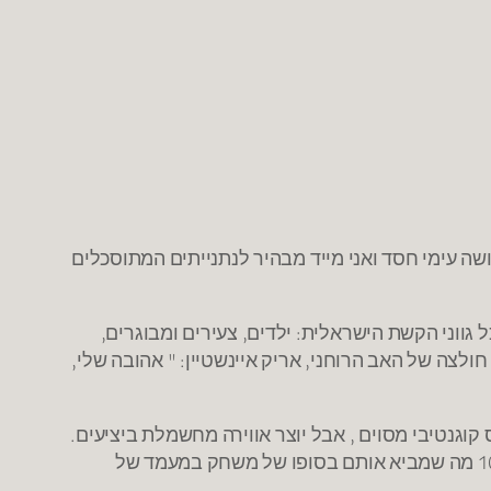
שה עימי חסד ואני מייד מבהיר לנתנייתים המתוסכלים
 גווני הקשת הישראלית: ילדים, צעירים ומבוגרים,
לצה של האב הרוחני, אריק איינשטיין: " אהובה שלי,
קוגנטיבי מסוים , אבל יוצר אווירה מחשמלת ביציעים.
הפועל של ארז אדלשטיין היא קבוצה שכייף לראות וקל להזדהות איתה. כולם טורפים את המגרש בלהט, נותנים מעל 100% מה שמביא אותם בסופו של משחק במעמד של