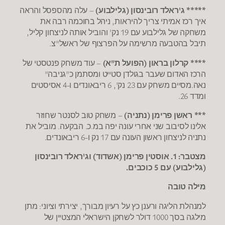
***** ג'ראלד רובינסון (גלילבוע)
– עלה מהספסל והראה
איך רכז אמיתי צריך להיראות, ניהל בחוכמה רבה את
משחקה של גלילבוע עם 19 נק' והוביל אותה לניצחון קליל,
תיבל בהטבעה מרשימה על הפרצוף של ראשל"צ.
**** קרלון בראון (הפועל ת"א)
– עוד משחק פנטסטי של
הרכז האדום שעבר בגולדן סטייט ומסתמן כ"גניבה"
נאה.מסיים משחק עם 23 נק', 6 ריבאונדים ו-4 אסיסטים
ומדד 26.
*** ראשן פרימן (נתניה)
– משחק טוב לסנטר שחוזר
אלינו לסיבוב שני אחרי עונה יפה במ.כ. הבקעה. מוביל את
נתניה לניצחון ראשון העונה עם 17 נק ו-6 ריבאונדים.
מצטבר: 1. אוסטין פרימן (אשדוד) וג'ראלד רובינסון
(גלילבוע) עם 5 כוכבים.
מילה טובה
למנהלת הליגה ורענן כץ על רעיון מבורך, יצירתי וציוני: מתן
מילגה בסך 1000 דולר לשחקן הישראלי המצטיין של