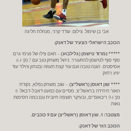
אבי בן שימול. צילום: עודד קרני, מנהלת הליגה
הכוכב הישראלי הצעיר של דאנק:
***** נמרוד טישמן (גלילבוע)
– האם צילו של נעימי גרם
סוף סוף לטישמן להתעורר. ניהול משחק טוב עם 7 נק' ו-6
אסיסטים. הגנה טובה ועם עוד קצת תעוזה ובטחון והילד עוד
יגיע רחוק
**** שון דאוסן (ראשל"צ)
– שוב משחק נפלא, נקודת
האור היחידה בראשל"צ. מסיים עם כמעט דאבל-דבאל: 8
נק' ו-9 ריבאונדים, ובעיקר חוצפה חיובית וגם כמה חסימות
נאות.
מצטבר: 1. שון דאוסן (ראשל"צ) עם 9 כוכבים.
הכוכב הזר של דאנק: