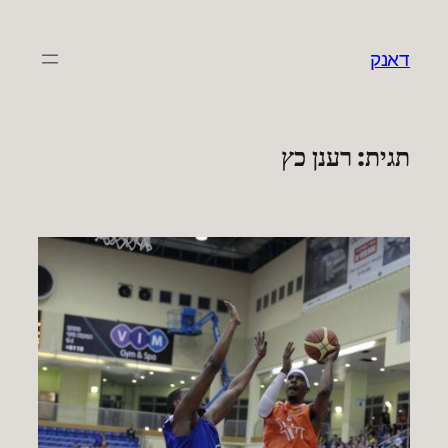
לדלג
לתוכן
דאנק
תגית:
רענן כץ