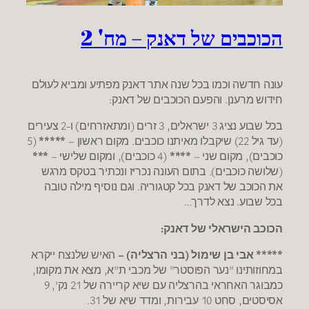
הכוכבים של דאנק – מח' 2
עונה חדשה וכמו בכל שנה אתר דאנק מפתיע ומביא לעולם
חידוש מרענן. והפעם הכוכבים של דאנק:
בכל שבוע נציג 3 ישראלים, 3 זרים (ומתאזרחים) ו-2 צעירים
(עד גיל 22) שיקבלו מאיתנו כוכבים. מקום ראשון –
*****
(5
כוכבים), מקום שני –
****
(4 כוכבים), ומקום שלישי –
***
(שלושה כוכבים). בתום העונה נכריז ונכתיר בטקס מרגש
את הכוכב של דאנק בכל קטגוריה. וגם נוסיף מילה טובה
בכל שבוע. נצא לדרך…
הכוכב הישראלי של דאנק:
***** אבי בן שימול (בני הרצליה) –
האיש שלנצח ייקרא
במחוזותינו "נער הפוסטר" של מכבי ת"א, מצא את מקומו,
כמבוגר האחראי בהרצליה עם שיא קריירה של 21 נק', 9
אסיסטים, סחט 10 עבירות, ומדד שיא של 31.