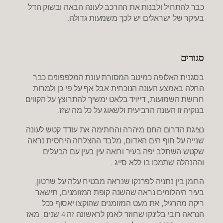
כבר להתחיל ולבנות את ההרכב לעונה הבאה ובשוק הדל
בעיקר של ישראלים יש לכך משמעות גדולה.
סגורים
בסגנית האלופה כמיטב המסורת עונת המלפפונים כבר
החלה באמצע העונה הנוכחית אבל אף על פי כן ולמרות
חרושת השמועות, דייויד בלאט ימשיך להתרוצץ על הקווים
בנוקיה זו העונה הרביעית ולשאוג על כל מה שזז.
נציגת הדרום החם מיהרה והחתימה את עודד קטש לעונה
שנייה על חוף הים האדום, מלבד ההצלחה היחסית נראה
שקטש השתלב יפה בעיר ורואה עין בעין עם הבעלים
וההנהלה שתמכו בו ללא סייג .
הרומן בין נתניה לפרנקו שנראה מבטיח עלה על שרטון,
בעיר היהלומים נראה שהשנה קופת המזומנים, תישאר
ריקה מהרגיל, את מעט המזומנים שהוקצו יאסוף ככל
הנראה רובי בלינקו שחוזר לאמן לראשונה זה 4 שנים, מאז