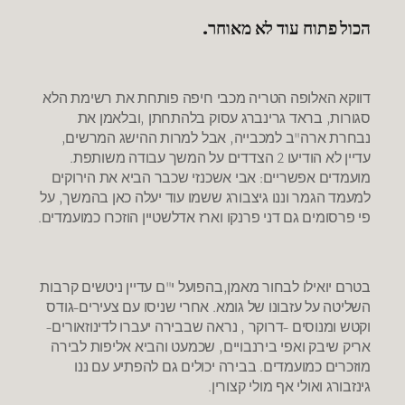
הכול פתוח עוד לא מאוחר.
דווקא האלופה הטריה מכבי חיפה פותחת את רשימת הלא
סגורות, בראד גרינברג עסוק בלהתחתן ,ובלאמן את
נבחרת ארה"ב למכבייה, אבל למרות ההישג המרשים,
עדיין לא הודיעו 2 הצדדים על המשך עבודה משותפת.
מועמדים אפשריים: אבי אשכנזי שכבר הביא את הירוקים
למעמד הגמר וננו גיצבורג ששמו עוד יעלה כאן בהמשך, על
פי פרסומים גם דני פרנקו וארז אדלשטיין הוזכרו כמועמדים.
בטרם יואילו לבחור מאמן,בהפועל י"ם עדיין ניטשים קרבות
השליטה על עזבונו של גומא. אחרי שניסו עם צעירים-גודס
וקטש ומנוסים -דרוקר , נראה שבבירה יעברו לדינוזאורים-
אריק שיבק ואפי בירנבויים, שכמעט והביא אליפות לבירה
מוזכרים כמועמדים. בבירה יכולים גם להפתיע עם ננו
גינזבורג ואולי אף מולי קצורין.