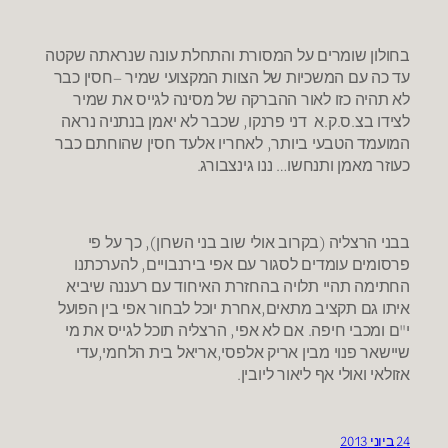
בחולון שומרים על המסורת והתחלת עונה שנראתה שקטה
עד כה עם המשכיות של הצוות המקצועי שמיר –חסין כבר
לא תהיה כזו לאור ההברקה של מסינה לגייס את שמיר
לצידו בצ.ס.ק.א דני פרנקו, שכבר לא יאמן בנתניה נראה
המועמד הטבעי ביותר, לאחריו אלעד חסין שהוחתם כבר
כעוזר מאמן ותנחשו… ננו גינצבורג.
בבני הרצליה (בקרוב אולי שוב בני השרון), כך על פי
פרסומים עומדים לסגור עם אפי בירנבויים, להערכתנו
החתימה תהיי תלויה בהחזרת האיחוד עם רעננה שיביא
איתו גם תקציב מתאים,אחרת יוכל לבחור אפי בין הפועל
י"ם ומכבי חיפה. אם לא אפי, הרצליה תוכל לגייס את מי
שיישאר פנוי מבין אריק אלפסי,אריאל בית הלחמי,עדי
אזולאי ואולי אף ליאור ליובין.
24 ביוני 2013