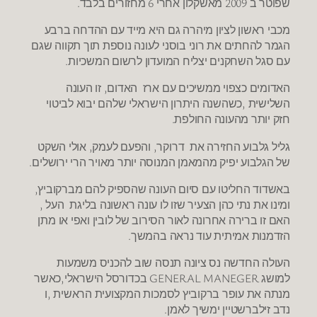
שפוטר ב 2009 מאשקלון אחרי 6 מחזורים בלבד.
מכבי ראשון לציון מיהרה גם היא מייד עם ההדחה ברבע
הגמר להחתים את רוני בוסני לעונה נוספת תוך תקווה שגם
עם סגל השחקנים יצליח המועדון לרשום המשכיות.
האדומים כצפוי ממשיכים עם ארז האדום, זו העונה
השלישית ,כשהשנה היתרון הישראלי שלהם יבוא לביטוי
חזק יותר מהעונה החולפת.
גליל גלבוע החזירה את דרוקר, והפעם לעמק, אולי השקט
של הגלבוע יפיק מהמאמן המנוסה יותר מאויר הרי ירושלים.
באשדוד החליטו עם סיום העונה שהספיק להם מברקוביץ,
ומינו את נתי כהן הצעיר שזו לו עונה ראשונה בליגת העל ,
האם זו ברירה אחרונה לאור הסירוב של לובין ואפי או מתן
הזדמנות אמיתית עוד נראה בהמשך.
העולה החדשה נס ציונה תנסה שוב להכניס משמעות
למושג GENERAL MANEGER בכדורסל הישראלי,כאשר
מנתה את עופר ברקוביץ לסמכות המקצועית הראשית ,ו
נדב זילברשטיין ימשיך לאמן.