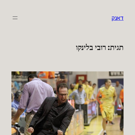
לדלג
לתוכן
דאנק
תגית:
רובי בלינקו