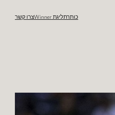
כותרת
ליגת Winner
צרו קשר