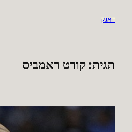
לדלג
לתוכן
דאנק
תגית:
קורט ראמביס