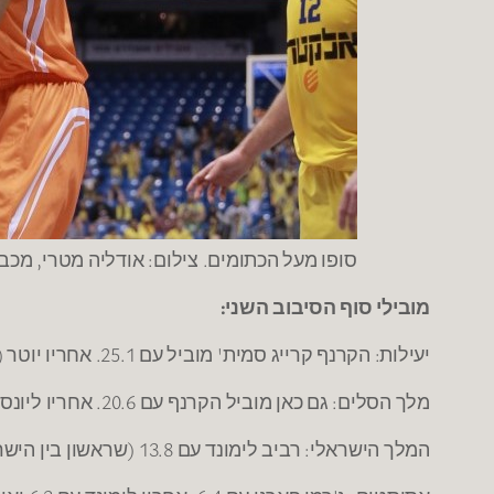
סופו מעל הכתומים. צילום: אודליה מטרי, מכב
מובילי סוף הסיבוב השני:
יעילות: הקרנף קרייג סמית' מוביל עם 25.1. אחריו יוטר (22.1) ואפוואיבו (21.4).
מלך הסלים: גם כאן מוביל הקרנף עם 20.6. אחריו ליונס (17.5) אפוואיבו וסלבי (17.3)
המלך הישראלי: רביב לימונד עם 13.8 (שראשון בין הישראלים גם במדד). אחריו יבזורי (13.3) וכדיר (13)