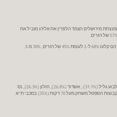
מנצחת מירושלים הצמד הלפרין את אליהו מוביל את
גם באילת הישראלים הובילו את הקבוצה: כדיר, ניסים (17 נק') ושמחון (9 נק') קלעו 43 נק' מתוך 76 נק' של אילת (57%). הם קלעו 68% ל-2 לעומת 45% של הזרים, 30% מ-3
הספסל הכי טוב בליגה שייך למכבי ת"א שמייצר 36.9% מהנקודות, אחריה הפועל ירושלים (34.9%), ראשל"צ (31.9%), גלבוע גליל (31.1%) , אשדוד (26.8%), חולון (26.3%), נס
ציונה (26.2%), מכבי חיפה (25.8%), הפועל ת"א (25.6%), נהריה (23.2%), בני הרצליה (22.8%), אילת (19.1%). רק בשתי קבוצות הספסל משחק מעל 70 דקות (35%) במכבי ת"א