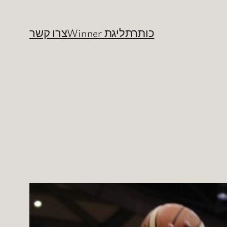
כותרת
ליגת Winner
צרו קשר