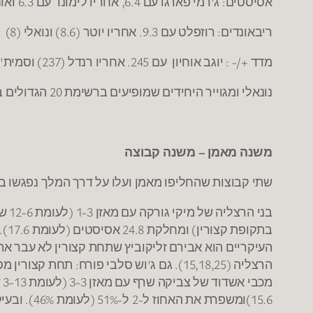
אסיסטים: ג'רמי פארגו עם 6.4, אחריו לימונד עם 6.3 ואוחיון (6.2)
ריבאונדים: רוזפלט עם 9.3. אחריו יוטר (8.6) ונואלי (8)
מדד +/- : יוגב אוחיון עם 245. אחריו רנדל (237) וסמית' (219). אחרון ברשימה יאנג 216-
נונאלי ומגוייר היחידים שמופיעים ברשימת 20 הגדולים בכל הקטגוריות (יעילות, ריבאונדים, אסיסטים, נקודות)
משנה מאמן – משנה קבוצה
שתי קבוצות שהחליפו מאמן ועלו על דרך המלך נפגשו ב
הרצליה (15,18,25). גם ג'וש סלבי פורח: תחת קצורין מסר 3.3 אס' למשחק ואיבד 2.5 כדורים למשחק, אצל מיקי גורדה הוא 8.5 אסיסטים ומאבד רק 1.75 כדורים למשחק.
15.6)ומשפרת את האחוז ל-2 ל-51% (לעומת 46%). ובעיקר מצליחה לנצח משחקים צמודים (שתי ניצחונות לאחר הארכה).