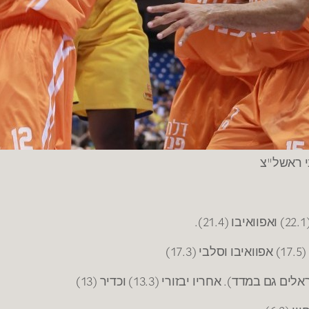
י ראשל"צ