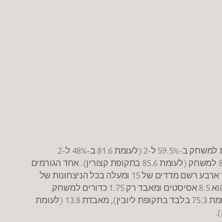
בני הרצליה של מיקי גורקה עם מאזן 1-3 (לעומת 12-6 של קצורין). הקבוצה השתפרה בהתקפה שהיא קולעת 92.5 נקודות למשחק ב-59.5% ל-2 (לעומת 81.6 ב-48% ל-2
בתקופת קצורין) ומחלקת 24.8 אסיסטים (לעומת 17.6). הרצליה השתפרה גם בהגנה שהיא מחזיקה את יריבותיה על 80.3 למשחק (לעומת 85.6 בתקופת קצורין). אחד הגורמים
העיקריים הוא אבירם זליקוביץ שתחת קצורין לא עבר את 10 הנק' במדד המשוקלל ותחת גורקה בשלושה משחקים מתוך ארבע רשם מדדים של 15 ומעלה בכל הניצחונות של
מכבי אשדוד של צביקה שרף עם מאזן 3-3 (לעומת 3-13 של ליובין). אשדוד משתפרת בהתקפה עם 83.4 נק' למשחק (לעומת 75.3 בלבד בתקופת ליובין), מאבדת 13.8 (לעומת