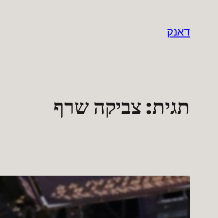
לדלג
לתוכן
דאנק
תגית:
צביקה שרף