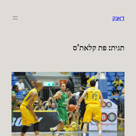
לדלג
לתוכן
דאנק
תגית:
פת קלאת'ס