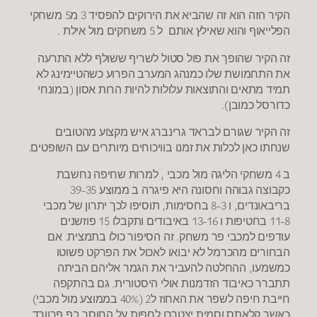
הקיר הזה הוא זה שהביא את הירוקים להפסיד 3 מ5 משחקי
הפלייאוף והוא שאילץ אותם ל 5 משחקים מול אילת .
זה הקיר שהופך את פול סטול לשריף ששולף ללא התרעה
את התחמושת שלו כמנהג המערב הפרוע כשהטיימינג לא
תמיד מתאים והתוצאות עלולות להיות הרות אסון (במונחי
כדורסל כמובן).
זה הקיר שגורם לבראד גרינברג איש מקצוע מהטובים
שנחתו כאן לכלות את זמנו בוויכוחים מיותרים עם השופטים.
ב 4 משחקי הליגה מול מכבי , למרות שחיפה נחשבת
כקבוצה גבוהה וחסונה היא פיגרה ב ממוצע 39-35
בריבאונדים, ו 8-3 בחסימות, תוסיפו לכך יתרון של מכבי
11-8 בחטיפות ו 13-16 באיבודים ותקבלו 15 פוזשנים
עודפים למכבי פר משחק. זה הסיפור כולו בתמצית. אם
הבחורים מהכרמל לא יבואו לאכול את הפרקט פשוטו
כמשמעו, ההחלטה להעביר את הגמר אליהם הביתה
תתברר כאיבוד הזדמנות אולי היסטורית. גם בהתקפה
חייבת חיפה לשפר את האחוז ל2 (40% בממוצע מול מכבי)
כאשר קלאתס וסמית יצטרכו לחפות על החוסר בפ.פרוורד