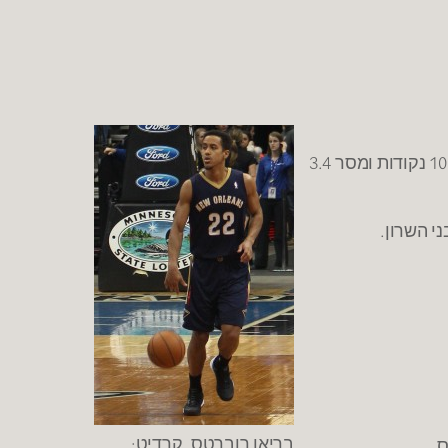
– גל חלמיש (23, 1.96) חתם חוזה ל-3 שנים בבני הרצליה. חלמיש שיחק בעונה שעברה בהפועל עפולה וקלע במהלכה 10.4 נקודות ומסר 3.4
בריאן רוברטס. קרדיט: