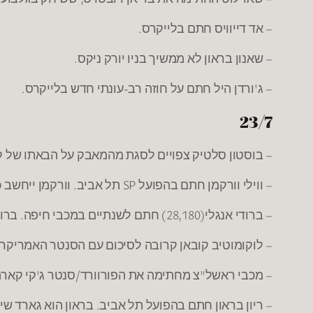
– אד דייוויס חתם בלייקרס.
– שאנון בראון לא ממשיך בניו יורק ניקס.
– ג'ורדן היל חתם על חוזה רב-עונתי חדש בלייקרס.
23/7
– בוסטון סלטיק צפויים לסגת מהמאבק על הבאתו של קו
– ווילי וורקמן חתם בהפועל SP תל אביב. וורקמן ייחשב כישראלי עקב היותו יהודי. בעונה שעברה שיחק בהפועל גליל עליון מהלאומית.
– ברודי אנגלי(28,180) חתם לשנתיים במכבי חיפה. ברודי רכז אמריקאי-מקסיקני שיחק בעבר עם אייק אופייבו.
– לוקומוטיב קובאן קרובה לסיכום עם הסנטר האמריקרא
– מכבי ראשל"צ מחתימה את הפורוורד/סנטר ג'קי קארמייקל (24, 206). בעונה שעבר שיחק 10 משחקים בבילבאו הספרדית, והמשיך
– ריון בראון חתם בהפועל תל אביב. בראון הוא גארד שיכול לשחק גם בעמדה 