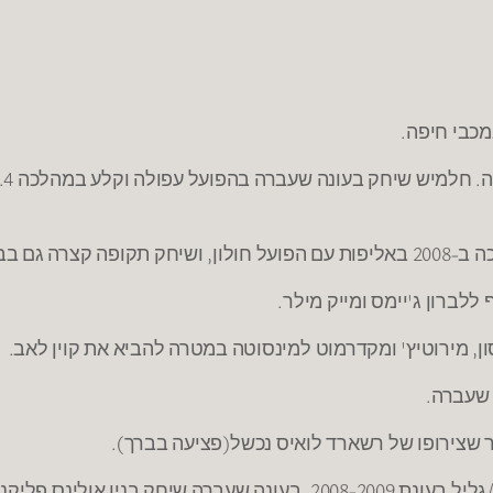
מכבי חיפה.
ללברון ג'יימס ומייק מילר.
סון, מירוטיץ' ומקדרמוט למינסוטה במטרה להביא את קוין לאב.
 שעברה.
 שצירופו של רשארד לואיס נכשל(פציעה בברך).
בניו אולינס פליקנס.