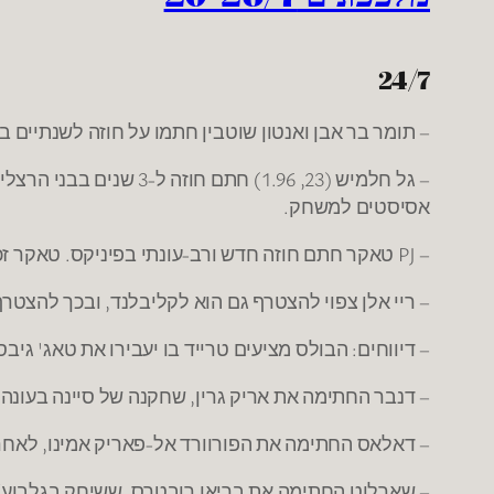
24/7
– תומר בר אבן ואנטון שוטבין חתמו על חוזה לשנתיים ב
אסיסטים למשחק.
– PJ טאקר חתם חוזה חדש ורב-עונתי בפיניקס. טאקר זכה ב-2008 באליפות עם הפועל חולון, ושיחק תקופה קצרה גם בבני השרון.
– ריי אלן צפוי להצטרף גם הוא לקליבלנד, ובכך להצטרף 
– דיווחים: הבולס מציעים טרייד בו יעבירו את טאג' גיב
– דנבר החתימה את אריק גרין, שחקנה של סיינה בעונה
– דאלאס החתימה את הפורוורד אל-פאריק אמינו, לאחר
– שארלוט החתימה את בריאן רובטרס, ששיחק בגלבוע/גליל בעונת 2008-2009. בעונה שעברה שיחק 