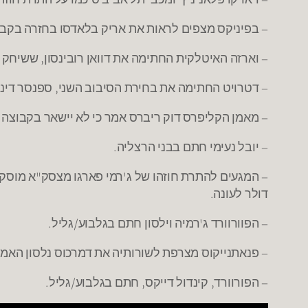
– בפיניקס מצפים לראות את אריק בלאדסו בחזרה בקב
– וארזה האיטלקית החתימה את דוואן רובינסון, ששיחק 
– דטרויט החתימה את בחירת הסיבוב השני, ספנסר דינווידי, ל
– מאמן הקליפרס דוק ריברס אמר כי לא יישאר בקבוצה 
– יובל נעימי חתם בבני הרצליה.
דולר לעונה.
– הפוורוורד ג'רמיה וילסון חתם בגלבוע/גליל.
– פנאתנייקוס מצרפת לשורותיה את דמרכוס נלסון האמר
– הפורוורד, קינדול דייקס, חתם בגלבוע/גליל.