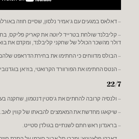
– דאלאס במגעים עם ג'אמיר נלסון, שסיים חוזה באורלנד
דולר מהשכר הכולל של שחקני קליבלנד, ומקדם את בואו 
– הבולס מדווחים כי החתימו את בחירת הדראפט שלהם 
– הנטס החתימו את הפורוורד הקרואטי, בוז'אן בוגדנוביץ', ל-3 שנים בחוזה המוערך בכ-10 מיליון דולר. בוגדנוביץ' שיחק ב-3 העונות האחרונות בפנרבחצ'ה א
22/7
– ולנסיה קרובה להחתים את ג'סטין דנטמון, שחקנה בעו
– שיקאגו מחדשת את המאמצים להבאתו של קווין לאב.
– בראנדון ראש חתם לשנתיים בגולדן סטייט.
– דארקו פלאניניץ' ומכבי תל אביב סיכמו על התרת חוז