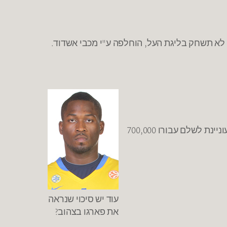
י לא תשחק בליגת העל, הוחלפה ע"י מכבי אשדוד.
– המגעים להתרת חוזהו של ג'רמי פארגו מצסק"א מוסקבה נפסקו. צסק"א לא מעוניינת להשלים את שכרו בעוד מכבי מעוניינת לשלם עבורו 700,000
עוד יש סיכוי שנראה
את פארגו בצהוב?