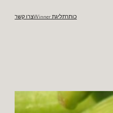
כותרת
ליגת Winner
צרו קשר