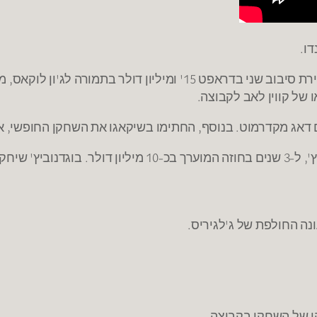
ו.
של קווין לאב לקבוצה.
דאג מקדרמוט. בנוסף, החתימו בשיקאגו את השחקן החופשי, אא
ולקר הטורקית.
נה החולפת של ג'לגיריס.
הו של השחקן בקבוצה.