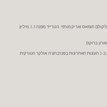
– קליבלנד שולחת בטרייד ליוטה את קאריק פליקס, בחירת סיבוב שני בדראפט 15' ומיליון דולר בתמורה לג'ון לוקאס, מלקולם תומאס ואריק מורפי. הטרייד מפנה 3.3 מיליון
רון ברוקס.