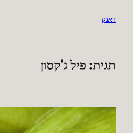
לדלג
לתוכן
דאנק
תגית:
פיל ג'קסון