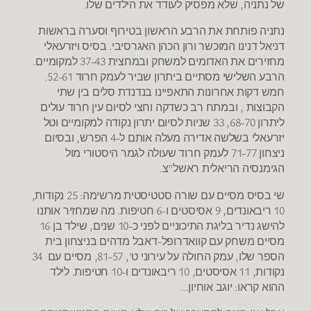
של נתניה, שלא מפסיק לעודד את הילדים שלו.
נתניה פותחת את הרבע הראשון בטירוף וסערה בראשות
דניאל דנינו המוכשר ורון הכהן האגרסיבי. בסיס ויזרעאלי
מחזירים את האדומים למשחק ובמחצית 37-43 למקומיים.
הרבע השלישי מסתיים ביתרון שביר לעמק חרוד 52-61.
חמש דקות אחרונות התאפיינו בנדנדת סלים בין שתי
הקבוצות , ובמתח רב כשדקה וחצי לסיום עין חרוד עולים
ליתרון 68-70, 33 שניות לסיום יתרון נקודה למקומיים וטל
יזרעאלי בשלשה אדירה מעלה אותם ל-4 הפרש, ובסיום
ניצחון 71-77 לעמק חרוד שעולה לגמר היסטורי מול
הגימנסיה הריאלית ראשל"צ.
שי בסיס מסיים עם שורה סטטיסטית מרשימה: 25 נקודות,
10 ריבאונדים, 9 אסיסטים ו-6 חטיפות. מה שמחזיר אותנו
להישג נדיר בליגת התיכוניים לפני כ-10 שנים, שילד בן 16
מסיים משחק עם קוואדרופל-דאבל מדהים בניצחון בית
הספר שלו, עמק החולה על עירוני ט', 81-57, מסיים עם 34
נקודות, 11 אסיסטים, 10 ריבאונדים ו-10 חטיפות. לילד
ההוא קראו: יוגב אוחיון…