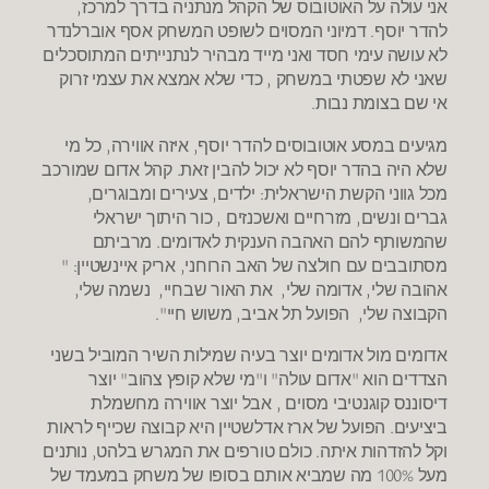
אני עולה על האוטובוס של הקהל מנתניה בדרך למרכז,
להדר יוסף. דמיוני המסוים לשופט המשחק אסף אוברלנדר
לא עושה עימי חסד ואני מייד מבהיר לנתנייתים המתוסכלים
שאני לא שפטתי במשחק , כדי שלא אמצא את עצמי זרוק
אי שם בצומת נבות.
מגיעים במסע אוטובוסים להדר יוסף, איזה אווירה, כל מי
שלא היה בהדר יוסף לא יכול להבין זאת. קהל אדום שמורכב
מכל גווני הקשת הישראלית: ילדים, צעירים ומבוגרים,
גברים ונשים, מזרחיים ואשכנזים , כור היתוך ישראלי
שהמשותף להם האהבה הענקית לאדומים. מרביתם
מסתובבים עם חולצה של האב הרוחני, אריק איינשטיין: "
אהובה שלי, אדומה שלי, את האור שבחיי, נשמה שלי,
הקבוצה שלי, הפועל תל אביב, משוש חיי".
אדומים מול אדומים יוצר בעיה שמילות השיר המוביל בשני
הצדדים הוא "אדום עולה" ו"מי שלא קופץ צהוב" יוצר
דיסוננס קוגנטיבי מסוים , אבל יוצר אווירה מחשמלת
ביציעים. הפועל של ארז אדלשטיין היא קבוצה שכייף לראות
וקל להזדהות איתה. כולם טורפים את המגרש בלהט, נותנים
מעל 100% מה שמביא אותם בסופו של משחק במעמד של