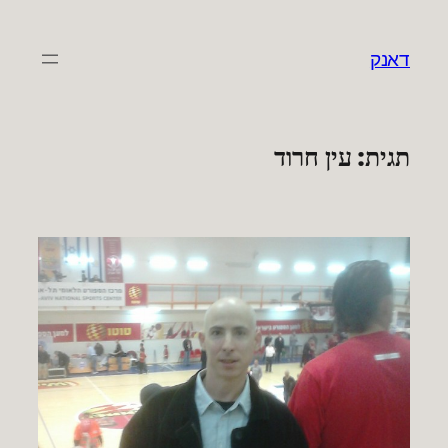
לדלג
לתוכן
דאנק
תגית:
עין חרוד