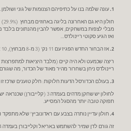
1.
עונה שלמה בנו על כתיפיהם הצנומות של גוני ושולמן. משהו בהתקפה פשוט לא עבד
חולון היא גם האחרונה בליגה באחוזים מבחוץ (29.9%) והאחרונה בקליעת נק' (75.5).
מבלי לצפות במשחקים, אפשר להבין מהנתונים בלבד מה ה
ואז הגיע סקוטי ריינולדס…
2.
אז הבחור החדש הפגיז עם 11 נק' (3 מ-8 מבחוץ), 10 אסי' ו-6 ריב', ועשה עוד המון דברים שלא רואים בסטטיסטיקה – כמו להכתיב משחק
ריצה שכמעט ולא היה קיים (מלבד היציאות למתפרצות 
ריינולדס ניחן בשחרור מהיר מאוד של הכדור, מה שגורם
3.
בעולם הכדורסל הדעות חלוקות: חלק טוענים שרכז זו
תפוקה טובה יותר מהסגל המסייע.
4.
חולון עדיין נותרה בצבע עם ראדונוביץ' שלא מתפקד ו
זה גורם לדן שמיר להשתמש באריאל וקלייבורן בעמדה 4 בחלקים מסויימים במהלך המשחק.