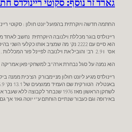
גארד זר נוסף: סקוטי ריינולדס חתם
החתמה חדשה ויוקרתית בהפועל יונט חולון : סקוטי ריינולדס ,גארד בן 26 , 188ס"מ 
ריינולדס בוגר מכללת וילנובה היוקרתית נחשב לאחד 
אס' ו 2.9 רב' והוביל את וילנובה לפיינל פור המכללות .
הוא נמנה על סגל נבחרת ארה"ב למשחקי פאן אמריקה בשנת 7
ריינולדס מגיע ליונט חולון מניימבורק הצ'כית ממנה בי
לשחקן הראשון מאז 1976 שנבחר לקבו
באירופה וגם כעבור שנתיים הוחתם ע"י יוטה גאז' אך ג