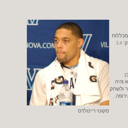
מכללות
הוא סיים עם 2222 נק' מה שמציב אותו כקלעי השני בהיסטוריה של המועדון , בעונה האחרונה העמיד ממוצעים של 15.2 נק' 3.4
ן
ו בנ.ב.א והיה
בור ולשחק
רופה .
סקוטי ריינולדס