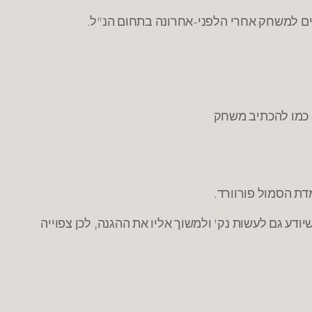
דת הסמול פורוורד.
לון יש שחקן מדהים בעמדה 3 (קלייבורן) שכנראה ישחק ביורוליג בעונה הבאה, ועכשיו יש לה שחקן מעולה בעמדה 1 שיודע גם לעשות נק' ולמשוך אליו את ההגנה, לכן צפוייה