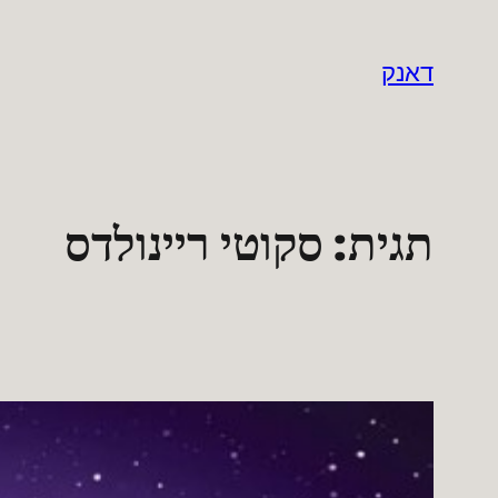
לדלג
לתוכן
דאנק
תגית:
סקוטי ריינולדס