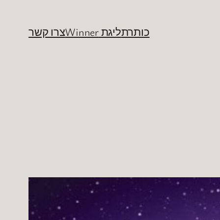
כותרת
ליגת Winner
צרו קשר