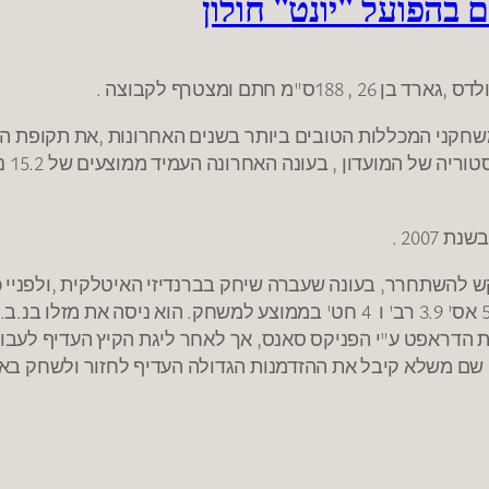
 בהפועל "יונט" חולון
חתם ומצטרף לקבוצה .
משחקני המכללות הטובים ביותר בשנים האחרונות ,את תקופת ה
200 .
קש להשתחרר, בעונה שעברה שיחק בברנדיזי האיטלקית ,ולפניי כ
באנטליה הטורקית שם העמיד ממוצעים של 13.1 נק' 5.9 אס' 3.9 רב' ו 4 חט' בממוצע למשחק. הוא ניסה את מזל
צה ללא שעבר את הדראפט ע"י הפניקס סאנס, אך לאחר ליגת הקיץ העדיף לע
ם שם משלא קיבל את ההזדמנות הגדולה העדיף לחזור ולשחק באי