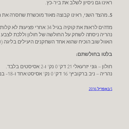
ראינו גם ניסיון לשלב את ביר-כץ.
5.
מהצד השני, ראינו קבוצה מאוד מוכשרת שחסרה את המ
מדהים לראות את קוקיה בגיל 34 אחרי פציעות לא קלות נותן דק' טובות (6 נק' ו-9 ריב' ב-17 דק').
נהריה ניסתה לשחק על החולשה של חולון וללכת לצבע כ
האוול שוב הוכיח שהוא אחד השחקנים היעילים בליגה (20 נק' ב-25 דק' ב-69% מהשדה), ומעניין לראות אם נהריה תצליח להשאיר אותו בשורותיה.
בלטו בחולשתם:
חולון – גוני יזרעאלי 21 דק' 0 נק' ו-2 אסיסטים בלבד.
נהריה – ניב ברקוביץ' 16 דק' 0 נק' אסיסט אחד ו-18- במדד.
5 באפריל 2016