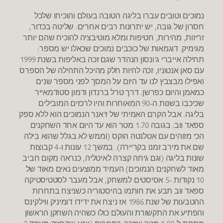
נמוכים וטובים עברו בליגה הטובה בעולם והוכיחו שלכל
חסרון של גובה, יש יתרונות רבים אחרים: שליטה בכדור,
זריזות, מהירות, חטיפות ומלא מוטיבציה להוכיח שהם יותר
מגימיק. דוגמאות של כוכבים נמוכים שכאלו יש מספר:
תחילה אייברי ג'ונסון הנהדר שגם זכה באליפות בשנת 1999
עם סאן אנטוניו, זכה להיות חלק מהיכל התהילה של הספרס
ואפילו מבצבץ לנו עד היום על המסך לפני מספר שנים
כמאמן והיום כפרשן. דרך טרל ברנדון ודמון סטודמאייר
שכיכבו בשנות ה-90 המאוחרות והיו לרכזים המובילים
בליגה. אבל הקרם האמיתי של ז'אנר הנמוכים הוא ללא ספק
ספאד ווב: בגובה 1.70 מטר הוא עד היום אחד השחקנים
הכי מזוהים עם אטלנטה הוקס (וממש לא בגלל שהוא בילה
שם את מירב זמנו בקריירה). במשך 12 עונות ו-4 קבוצות
שונות בליגה (וגם גיחה קצרה לאיטליה, כנראה מקום חביב
מאוד לשחקנים הנמוכים) העמיד ממוצעים נאים מאוד של
10 נקודות -5 אסיסטים למשחק, אבל מעבר לסטטיסטיקה
ספאד ווב תבע את חותמו בהיסטוריה כשניצח בתחרות
ההטבעות של שנת 1986 אז ניצח את ידידו דומיניק ווילקינס
והפתיע את התקשורת והעולם כולו כשהיה השחקן הראשון