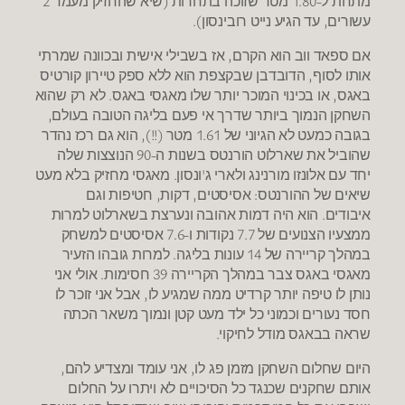
מתחת ל-1.80 מטר שזוכה בתחרות (שיא שהחזיק מעמד 2
עשורים, עד הגיע נייט רובינסון).
אם ספאד ווב הוא הקרם, אז בשבילי אישית ובכוונה שמרתי
אותו לסוף, הדובדבן שבקצפת הוא ללא ספק טיירון קורטיס
באגס, או בכינוי המוכר יותר שלו מאגסי באגס. לא רק שהוא
השחקן הנמוך ביותר שדרך אי פעם בליגה הטובה בעולם,
בגובה כמעט לא הגיוני של 1.61 מטר (!!), הוא גם רכז נהדר
שהוביל את שארלוט הורנטס בשנות ה-90 הנוצצות שלה
יחד עם אלונזו מורנינג ולארי ג'ונסון. מאגסי מחזיק בלא מעט
שיאים של ההורנטס: אסיסטים, דקות, חטיפות וגם
איבודים. הוא היה דמות אהובה ונערצת בשארלוט למרות
ממצעיו הצנועים של 7.7 נקודות ו-7.6 אסיסטים למשחק
במהלך קריירה של 14 עונות בליגה. למרות גובהו הזעיר
מאגסי באגס צבר במהלך הקריירה 39 חסימות. אולי אני
נותן לו טיפה יותר קרדיט ממה שמגיע לו, אבל אני זוכר לו
חסד נעורים וכמוני כל ילד מעט קטן ונמוך משאר הכתה
שראה בבאגס מודל לחיקוי.
היום שחלום השחקן מזמן פג לו, אני עומד ומצדיע להם,
אותם שחקנים שכנגד כל הסיכויים לא ויתרו על החלום