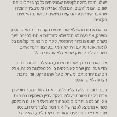
יש לנו חיבה גדולה לקטנים שמצליחים כל כך בגדול: כי הם
שונים, הם מלהיבים, הם מלאי אנרגיה ומוטיבציה להוכיח
שהגובה אינו קובע והם קצת מייצגים גם אותנו, האנשים
הקטנים.
גם אם אנחנו ממש לא אוהבים את הקבוצה בה האיש הקטן
משחק, אף פעם לא נוכל שלא להזדהות איתם: להגניב חיוך
כשהם חוטפים כדור מהסנטר, לוקחים ריבאונד, קולעים בלי
לראות את הסל עם היד של המגן בפרצוף ולעוף איתם
כשהם עולים לדאנק שנראה לא אפשרי בכלל.
אז כי אנחנו כל כך אוהבים אותם, מגיע להם שנזכר בהם
מדי פעם. נכון שהם לא בולטים בין כל מפלצות הליגה, אבל
הם שם יחד איתם, משחקים על אותו פרקט, זוהי כתבת
הצדעה לאיש הקטן!
רבים וטובים שלא הצליחו לעבור את ה- 1.80 מטר דווקא כן
עברו בליגה הטובה בעולם וחלקם עדיין משחקים בה היום.
אולי הבולט ביותר כיום בגובהו המינימאלי הוא נייט רובינסון.
כשהוא מתנשא לגובה של 1.79 מטר בלבד נייט רובינסון
שבר את אחד השיאים המעניינים של הליגה, הוא זכה 3