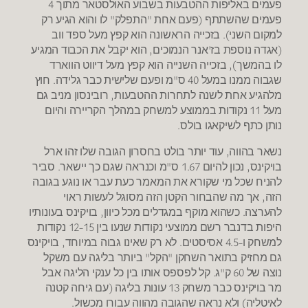
פעמים באליפות ההטבעות בשבוע האולסטאר מתוך 4
פעמים שהשתתף (פעם אחת "התפלק" לו והוא הגיע רק
למקום השני). בזכייה הראשונה הוא קפץ מעל ספד ווב
(אגדה נוספת בז'אנר הנמוכים, הוא יקבל את הכבוד המגיע
לו בהמשך), בזכייה השנייה הוא קפץ מעל דיווט הווארד
שגבוה ממנו במעל 40 ס"מ ופעם שלישית כבר גלידה. חוץ
מלהגיע אחת לשנה לתחרות ההטבעות, רובינסון מניב גם
מעל 11 נקודות בממוצע למשחק במהלך הקריירה והיום
נותן כתף לשיקאגו בולס.
נשאר בהווה, עוד יותר בולט בחסרון הגובה שלו זהו ארל
בויקינס, נכון להיום 1.67 ס"מ וכנראה שגם כך יישאר. סביר
להניח שכל מי שקורא את המאמר כעת עבר או נוגע בגובה
הזה, אך מה שהבחור הקטן הזה מסוגל לעשות ראוי
להערצה. כשהוא מוקף במגדלים מכל כיוון, בויקינס בעונותיו
היפות בדנבר רשם ממוצעי נקודות שנעו בין 12-15 נקודות
למשחק ו-4.5 אסיסטים. לא רק שאינו גבוה במיוחד, בויקינס
גם מחזיק בתואר השחקן "הקל" ביותר בליגה עם משקל
נוצה של 60 ק"ג. קל לפספס אותו בין כל ענקי הליגה אבל
מר בויקינס כבר משחק 13 עונות בליגה (עם גיחה קטנה
לאיטליה) ולא נראה שהגובה מהווה עבורו מכשול.