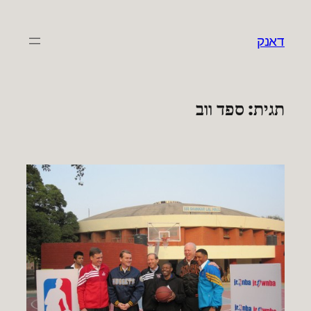
לדלג
לתוכן
דאנק
תגית:
ספד ווב