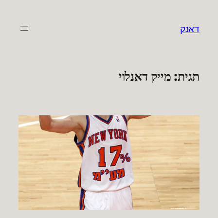
לדלג
לתוכן
דאנק
תגית:
מייק דאנלוי