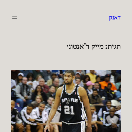
לדלג
לתוכן
דאנק
תגית:
מייק ד'אנטוני