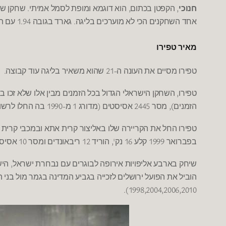
.
,
,
חנוכי
הקפטן בכתום
הוא דוגמא ומופת לסמל אמיתי
שחקן שנו
1.94
.
אחד השחקנים הכי לא מוערכים בליגה
גארד בגובה
עם תב
מאיר טפירו
.
-21
טפירו מסיים את העונה ה
שהוא משאיר בליגה עוד קבוצה
,
טפירו
השחקן הישראלי הגדול בכל הזמנים מבין אלו שלא זכו ב
-1990
1
(
2445
),
הזמנים
מסר
אסיסטים
מדורג
מ
בה החלו לרשו
טפירו החל את הקריירה שלו באליצור קרית אתא ובמכבי קרית מ
10
12
',
16
1999
בפברואר
קלע
נק
הוריד
ריבאונדים ומסר
אסיסט
,
שיחק בארבע אליפויות אירופה לבוגרים עם נבחרת ישראל
היש
הוביל את הפועל ירושלים לזכייה בגביע המדינה בגמר מול בני ה
1998,2004,2006,2010).