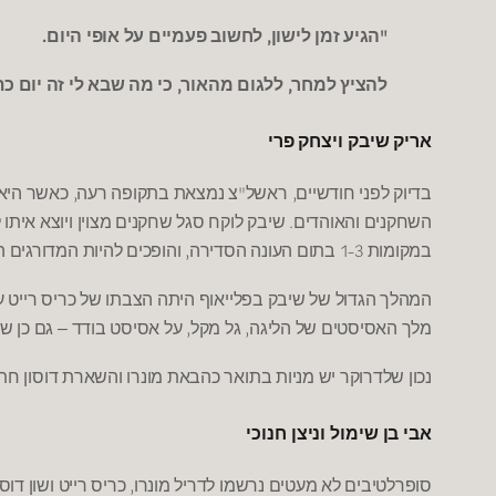
.
,
"
הגיע זמן לישון
לחשוב פעמיים על אופי היום
,
,
להציץ למחר
ללגום מהאור
כי מה שבא לי זה יום כ
אריק שיבק ויצחק פרי
,
"
,
בדיוק לפני חודשיים
ראשל
צ נמצאת בתקופה רעה
כאשר היא
.
השחקנים והאוהדים
שיבק לוקח סגל שחקנים מצוין ויוצא אי
,
1-3
במקומות
בתום העונה הסדירה
והופכים להיות המדורגים 
המהלך הגדול של שיבק בפלייאוף היתה הצבתו של כריס רייט ע
,
,
מלך האסיסטים של הליגה
גל מקל
על אסיסט בודד – גם כן שפ
נכון שלדרוקר יש מניות בתואר כהבאת מונרו והשארת דוסון חת
אבי בן שימול וניצן חנוכי
,
סופרלטיבים לא מעטים נרשמו לדריל מונרו
כריס רייט ושון דוסו