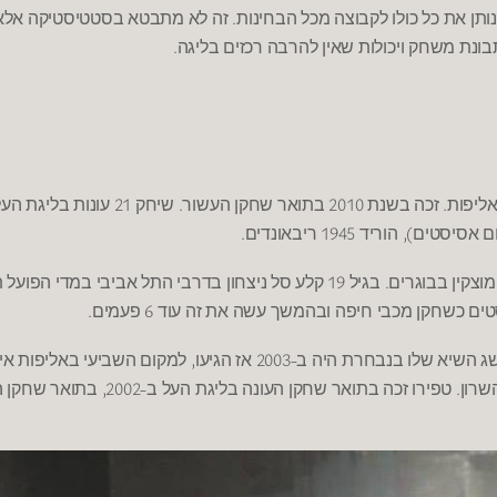
.
תן את כל כולו לקבוצה מכל הבחינות
זה לא מתבטא בסטטיסטיקה אלא
.
ונת משחק ויכולות שאין להרבה רכזים בליגה
21
.
2010
.
אליפות
זכה בשנת
בתואר שחקן העשור
שיחק
עונות בליגת העל
.
1945
),
ם אסיסטים
הוריד
ריבאונדים
19
.
וצקין בבוגרים
בגיל
קלע סל ניצחון בדרבי התל אביבי במדי הפועל 
.
6
ים כשחקן מכבי חיפה ובהמשך עשה את זה עוד
פעמים
,
-2003
ג השיא שלו בנבחרת היה ב
אז הגיעו
למקום השביעי באליפות אי
-2002,
.
שרון
טפירו זכה בתואר שחקן העונה בליגת העל ב
בתואר שחקן ה