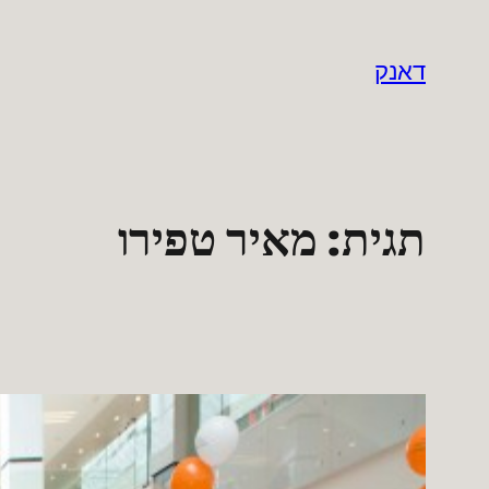
לדלג
לתוכן
דאנק
תגית:
מאיר טפירו