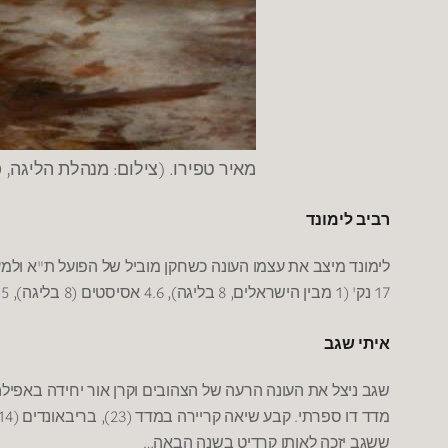
מאיר טפירו. (צילום: מנהלת הליגה, 
רביב לימונד
"
לימונד מיצב את עצמו העונה כשחקן מוביל של הפועל ת
א ולמ
), 3.5
(8
), 4.6
, 8
' (1
17
נק
מבין הישראלים
בליגה
אסיסטים
בליגה
איתי שגב
שגב ניצל את העונה הרעה של הצהובים וקרן אור יחידה באפיל
(14),
(23),
.
מדד דו ספרתי
קבע שיאה קריירה במדד
בריבאונדים
…
ששגב יזכה לאותו קרדיט בשנה הבאה