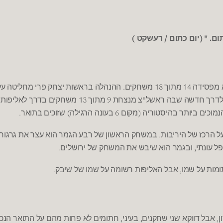
)
/
. " (
תום
יום כתום
רעשקט
.
18
14
 מפסידה
מתוך
משחקים
ההנהלה בראשות יצחק פרי מחליטה על 
13
9
"
תו לדרך חדשה שבה ראשל
צ מנצחת
מתוך
משחקים בדרך לאליפות 
.
)
6
(
הנמוכים ביותר בהיסטוריה
מקום
בעונה הרגילה
שזוכים בתואר
.
ל הרכז של היריבות
במשחק הראשון של רבע הגמר הוא עצר את גרגורי 
.
,
ל עונתי
ובגמר הוא שיבש את המשחק של ירושלים
.
,
ומות על שמו
אבל האליפות רשומה על שמו של שיבק
,
,
,
ן
אבל דווקא שני שחקנים
בעיני
חתומים לא פחות מהם על התואר הנכ