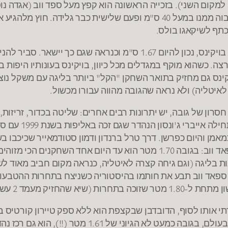
ום השני). בזכייה הראשונה הוא קפץ מעל ספד ווב (אגדה נוספ
בהמשך), בזכייה השנייה הוא קפץ מעל דיווט הווארד שגבוה ממנו במעל 40 ס"מ
נשאר בהווה, עוד יותר בולט בחסרון הגובה שלו זהו ארל בויקינס, נכון ל
חסרון של גובה, יש יתרונות רבים אחרים: שליטה בכדור, זריזות
מגימיק. דוגמאות
אבל הקרם האמיתי של ז'אנר הנמוכים הוא ללא ספק ספאד ווב: בגובה 1.70 מט
עד הגיע נייט רובינסון).
י אותו לסוף, הדובדבן שבקצפת הוא ללא ספק טיירון קורטיס בא