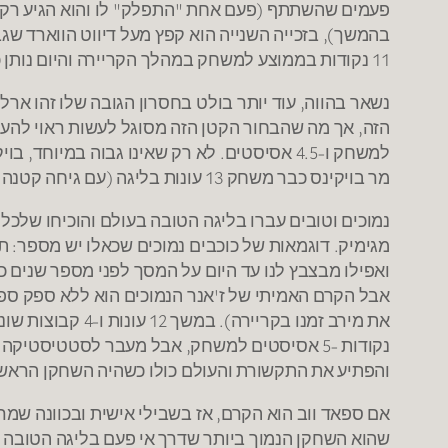
פעמים שהשתתף (פעם אחת "התפלק" לו והוא הגיע רק למק
11 נקודות בממוצע למשחק במהלך הקריירה והיום נותן כתף לשיקאגו בולס.
מר בויקינס כבר משחק 13 עונות בליגה (עם גיחה קטנה לאיטליה) ולא נראה שהגובה מהווה עבורו מכשול.
נמוכים וטובים עברו בליגה הטובה בעולם והוכיחו שלכל 
והפתיע את התקשורת והעולם כולו כשהיה השחקן הראשון מתחת ל-1.80 מטר שזוכה בתחרות (שיא שהחזיק מעמד 2 עשורים, 
אם ספאד ווב הוא הקרם, אז בשבילי אישית ובכוונה שמרת