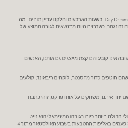
לכל אחד מאיתנו היה פעם את החלום "להיות שחקן כדורסל", כשהיינו ילדים פנטזנו על הרגע הזה, כשהתבגרנו זה הפך לDay Dream בשעות הארבעים וחלקנו עדיין תוהים "מה
שם זה נגמר. כשרכזים היום מתנשאים לגובה ממוצע של
ובה אינו קובע והם קצת מייצגים גם אותנו, האנשים
הם חוטפים כדור מהסנטר, לוקחים ריבאונד, קולעים
 שם יחד איתם, משחקים על אותו פרקט, זוהי כתבת
ים בה היום. אולי הבולט ביותר כיום בגובהו המינימאלי הוא נייט
רובינסון. כשהוא מתנשא לגובה של 1.79 מטר בלבד נייט רובינסון שבר את אחד השיאים המעניינים של הליגה, הוא זכה 3 פעמים באליפות ההטבעות בשבוע האולסטאר מתוך 4