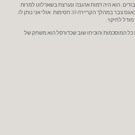
יבודים. הוא היה דמות אהובה ונערצת בשארלוט למרות
ממצעיו הצנועים של 7.7 נקודות ו-7.6 אסיסטים למשחק במהלך קריירה של 14 עונות בליגה. למרות גובהו הזעיר מאגסי באגס צבר במהלך הקריירה 39 חסימות. אולי אני נותן לו
מודל לחיקוי.
ת כל המוסכמות והוכיחו שוב שכדורסל הוא משחק של