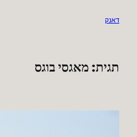
לדלג
לתוכן
דאנק
תגית:
מאגסי בוגס