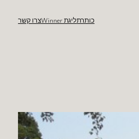
כותרת
ליגת Winner
צרו קשר