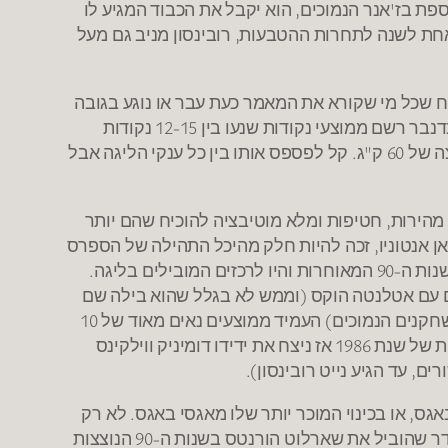
ת בז'אנר הנמוכים, הוא יקבל את הכבוד המגיע לו
 ופעם שלישית כבר גלידה. חוץ מלהגיע אחת לשנה לתחרות ההטבעות, רובינסון מניב גם מעל
היום 1.67 ס"מ וכנראה שגם כך יישאר. סביר להניח שכל מי שקורא את המאמר כעת עבר או נוגע בגובה
הזה, אך מה שהבחור הקטן הזה מסוגל לעשות ראוי להערצה. כשהוא מוקף במגדלים מכל כיוון, בויקינס בעונותיו היפות בדנבר רשם ממוצעי נקודות שנעו בין 12-15 נקודות
למשחק ו-4.5 אסיסטים. לא רק שאינו גבוה במיוחד, בויקינס גם מחזיק בתואר השחקן "הקל" ביותר בליגה עם משקל נוצה של 60 ק"ג. קל לפספס אותו בין כל ענקי הליגה אבל
, מהירות, חטיפות ומלא מוטיבציה להוכיח שהם יותר
 של כוכבים נמוכים שכאלו יש מספר: תחילה אייברי ג'ונסון הנהדר שגם זכה באליפות בשנת 1999 עם סאן אנטוניו, זכה להיות חלק מהיכל התהילה של הספרס
ואפילו מבצבץ לנו עד היום על המסך לפני מספר שנים כמאמן והיום כפרשן. דרך טרל ברנדון ודמון סטודמאייר שכיכבו בשנות ה-90 המאוחרות והיו לרכזים המובילים בליגה.
ר הוא עד היום אחד השחקנים הכי מזוהים עם אטלנטה הוקס (וממש לא בגלל שהוא בילה שם
את מירב זמנו בקריירה). במשך 12 עונות ו-4 קבוצות שונות בליגה (וגם גיחה קצרה לאיטליה, כנראה מקום חביב מאוד לשחקנים הנמוכים) העמיד ממוצעים נאים מאוד של 10
נקודות -5 אסיסטים למשחק, אבל מעבר לסטטיסטיקה ספאד ווב תבע את חותמו בהיסטוריה כשניצח בתחרות ההטבעות של שנת 1986 אז ניצח את ידידו דומיניק ווילקינס
גס, או בכינוי המוכר יותר שלו מאגסי באגס. לא רק
שהוא השחקן הנמוך ביותר שדרך אי פעם בליגה הטובה בעולם, בגובה כמעט לא הגיוני של 1.61 מטר (!!), הוא גם רכז נהדר שהוביל את שארלוט הורנטס בשנות ה-90 הנוצצות