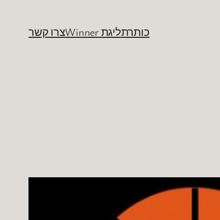
כותרת
ליגת Winner
צרו קשר