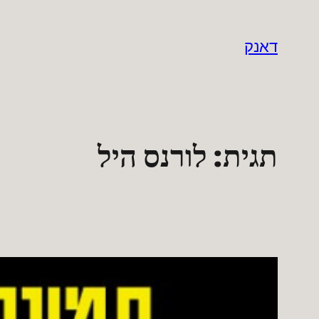
לדלג
לתוכן
דאנק
תגית:
לורנס היל