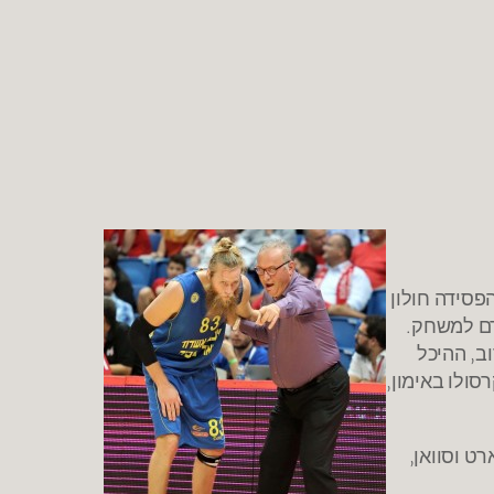
פסידה חולון
דם למשחק.
ב, ההיכל
סולו באימון,
ט וסוואן,