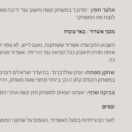
אלעד חסין
: "מדובר במשחק קשה וחשוב נגד יריבה מאו
לנצח את המשחק".
מכבי אשדוד / באר טוביה
כה.
שחקן מפתח:
יונתן שולדברנד. בהיעדר ישראלים דומינ
במשחק הקודם קלע 0 נק' ביותר מחצי שעת משחק, ויהיה חייב להשתפר כדי להעמיד את קבוצתו לעמדת ניצחון.
צביקה שרף:
"אנחנו יוצאים למשחק חוץ קשה אחרי הפסד
ובסיום
לאור הבעייתיות בסגל האשדוד, העומס על שחקני המפתח