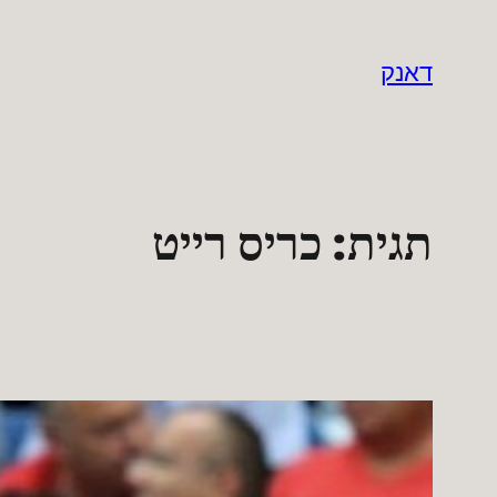
לדלג
לתוכן
דאנק
תגית:
כריס רייט