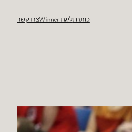
כותרת
ליגת Winner
צרו קשר