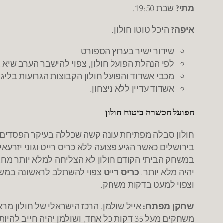
מתי?
שבת 19:50.
איפה?
היכל טוטו חולון.
שידור ישיר בערוץ הספורט
לפי הנהלת הפועל חולון, צפוי להישבר הערב שיא
מכבי אשדוד והפועל חולון הקבוצות הגרועות בליגה 
אשדוד עדיין ללא ניצחון.
הפועל הכשרה ביטוח חולון
חולון סבלה מפתיחת עונה קשה שכללה בעיקר הפסדים ופ
בירושלים כאשר הגיע פצועה ללא כריס רייט וגוני יזרע
במשחק הביתי הקודם חולון לא הצליחה למלא יותר מחצ
יהיה מלא יותר.
כריס רייט
צפוי להשתלב לראשונה במשחק ל
וצפוי למעט בדקות משחק.
שחקן מפתח:
אייל שולמן. הרכז הישראלי של חולון מר
משחקים מעל 35 דקות כל אחד, ושולמן יהיה חייב להיות דומיננטי ולהקשות על גארט וסוואן בהגנה ובהתקפה.