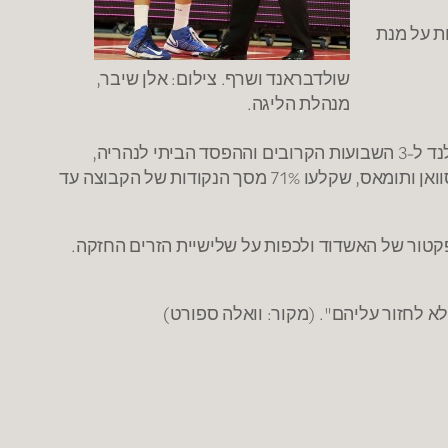
ת על מנת
שולדבראנד ושרף. צילום: אלן שיבר,
מנהלת הליגה.
השבוע התבשרה אשדוד ששחקנה, נועם לייש, לא צפוי לשחק העונה, וזה מצטרף לרצף הרע יחד עם אי-כשירותו של אורלנד ל-3 השבועות הקרובים וההפסד הביתי לנהריה,
איתה תהיה תיאבק ככל הנראה נגד הירידה. אשדוד מגיעה בסגל ישראלי חסר מאוד, אך עם 3 זרים יעילים מאוד: גארט, סוואן ותומאס, שקלעו 71% מסך הנקודות של הקבוצה עד
 פקטור של האשדוד ולכפות על שלישיית הזרים החזקה.
לא לחזור עליהם". (מקור: וואלה ספורט)