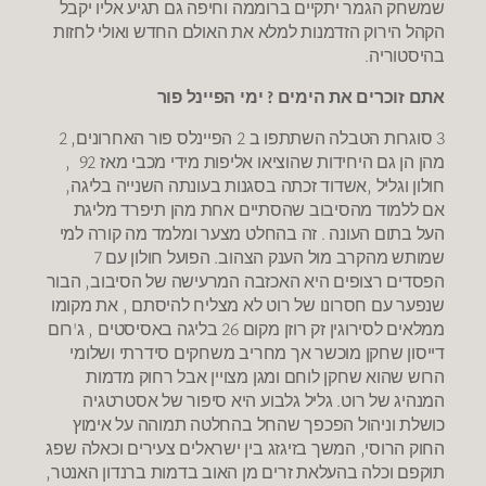
שמשחק הגמר יתקיים ברוממה וחיפה גם תגיע אליו יקבל
הקהל הירוק הזדמנות למלא את האולם החדש ואולי לחזות
בהיסטוריה.
אתם זוכרים את הימים ? ימי הפיינל פור
3 סוגרות הטבלה השתתפו ב 2 הפיינלס פור האחרונים, 2
מהן הן גם היחידות שהוציאו אליפות מידי מכבי מאז 92 ,
חולון וגליל ,אשדוד זכתה בסגנות בעונתה השנייה בליגה,
אם ללמוד מהסיבוב שהסתיים אחת מהן תיפרד מליגת
העל בתום העונה . זה בהחלט מצער ומלמד מה קורה למי
שמותש מהקרב מול הענק הצהוב. הפועל חולון עם 7
הפסדים רצופים היא האכזבה המרעישה של הסיבוב, הבור
שנפער עם חסרונו של רוט לא מצליח להיסתם , את מקומו
ממלאים לסירוגין זק רוזן מקום 26 בליגה באסיסטים , ג'רום
דייסון שחקן מוכשר אך מחריב משחקים סידרתי ושלומי
הרוש שהוא שחקן לוחם ומגן מצויין אבל רחוק מדמות
המנהיג של רוט. גליל גלבוע היא סיפור של אסטרטגיה
כושלת וניהול הפכפך שהחל בהחלטה תמוהה על אימוץ
החוק הרוסי, המשך בזיגזג בין ישראלים צעירים וכאלה שפג
תוקפם וכלה בהעלאת זרים מן האוב בדמות ברנדון האנטר,