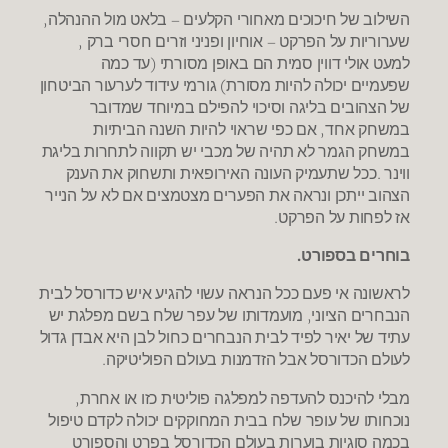
השילוב של חיכוכים מאחורי הקלעים – בלאט מול ההנהלה,
שערוריות על הפרקט – אוחיון ופניני וזרים חסרי ברק ,
למעט אולי דווין סמית הם באופן מסורתי (עד כמה
שפעמיים יכולה להיות מסורת) גורמי עידוד לערעור הביטחון
של הצהובים בליגה וסיכוי להפילם במיוחד שמדובר
במשחק אחד, אם כפי שראוי להיות השנה הביתיות
במשחק הגמר לא תהיה של מכבי יש תקווה לתחרות בליגת
ווינר .ככל שתעמיק העונה האירופאית ותשחוק את הענק
הצהוב ייתכן ונראה את הפערים מצטמצים אם לא על הנייר
אז לפחות על הפרקט.
בוחרים בספורט.
לראשונה אי פעם ככל הנראה עשוי להגיע איש כדורסל לבית
הנבחרים הציוני, מועמדותו של עפר שלח בשם מפלגת יש
עתיד של יאיר לפיד לבית הנבחרים כחול לבן היא אבדן גדול
לעולם הכדורסל אבל הזדמנות בעולם הפוליטיקה.
מבלי להיכנס להעדפה למפלגה פוליטית כזו או אחרת,
נוכחותו של עופר שלח בבית המחוקקים יכולה לקדם טיפול
בכמה סוגיות בוערות בעולם הכדורסל בפרט והספורט