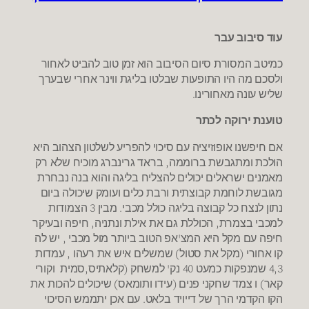
עוד סיבוב עבר
כמיטב המסורת סיום הסיבוב הוא זמן טוב להביט לאחור
ולסכם מה היו התופעות שבלטו בליגת ווינר אחרי שבערך
שליש עונה מאחורינו.
טוענת ירוקה לכתר
אם חיפשנו אופוזיציה עם סיכוי להפריע לשלטון הצהוב היא
הולכת ומתגבשת ברוממה, בראד גרינברג מוכיח שלא רק
מאמנים ישראלים יכולים להצליח בליגה והוא בנה נבחרת
מגובשת לוחמת קבוצתית ורבת כלים ועומק שיכולה ביום
נתון לנצח כל קבוצה בליגה כולל מכבי. מבין 3 הצמודות
למכבי בצמרת, הכוללת גם את אילת ונתניה, חיפה ובעיקר
חיפה עם מקל היא המצ'אפ הטוב ביותר מול מכבי , יש לה
קו אחורי (מקל את סטול) שמשלים איש את רעהו , עמדות
4,3 שמנפקות כמעט 40 נק' למשחק (קלאתיס,סמית וקורי
קאר) ו צמד שחקני פנים (עידו ותומאס) שיכולים להכות את
הקו הקדמי הרך של דייויד בלאט. עם אכן יתממש הסיכוי