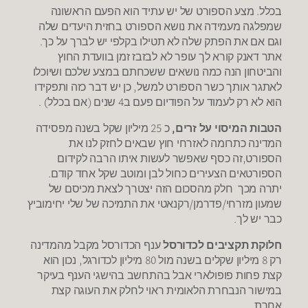
בכלל. מצע הספורט של יש עתיד הוא הפעם הראשונה
שמפלגה מעמידה את נושא הספורט בחזית היעדים שלה
וגם אם את הפתק שלה לא תטילו בקלפי יש לברך על כך.
אתר דאנק קורא לך עופר לא לבזבז זמן בוועדת החוץ
והביטחון הנה כמה נושאים ששכחתם במצע שלכם ושיוכלו
לאתגר אותך כשר הספורט למשל, כן יש דבר כזה ותפקידו
הוא לא רק לעמוד על הפודיום פעם ב4 שנים (אם בכלל) .
הטבות המיסוי על זרים,
כ 25 מיליון שקל בשנה מפסידה
המדינה כתרומה לאזרחי חוץ שבאים לחזק לנו את
הספורט,זה כסף שאפשר לעשות איתו הרבה לקידום
הספורטאים הצעירים כחול לבן ומוטב שקל אחד קודם.
יתרה מכך חלק מהסכום הזה יצטרך לצאת מכיסם של
שמעון מזרחי/פדרמן/רקנאטי את התמיכה של שלי יחימוביץ
כבר יש לך.
חלוקת תקציבים לכדורסל
ענף הכדורסל מקבל מהמדינה
רק 8 מיליון שקלים בשנה מול 80 מיליון לכדורגל, נכון הוא
קצת פחות פופולארי אבל בהתחשב בהישגי הענף בעיקר
במישור הנבחרת הלאומית ראוי לחלק את העוגה קצת
אחרת