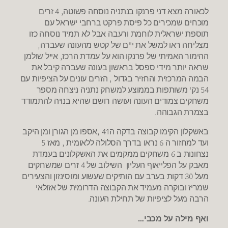
לכאורה מצא דני פרנקו בנתניה נוסחה פשוטה, 4 זרים
מוכחים שמכירים כל פיסת פרקט ברחבי ישראל עם
תוספת ישראלית לוחמת ורעבה אבל לא תמיד נוסחה כזו
מצליחה ראו למשל את י"ם של קטש מהעונה שעברה,
ההימור האמיתי של פרנקו הוא על עמדת הרכז, אייל שולמן
שראה יותר מידי ספסל בראשון בעונה שעברה קיבל את
הבמה המרכזית והחזיר בגדול , הזרים עונים על הציפיות עם
54 נק' משותפות בממוצע למשחק נתניה ניצחה מספר
משחקים צמודים העונה ועושה רושם שהיא בנויה להתמודד
בצמרת הגבוהה.
באשקלון הקימו קבוצה בדקה ה41 ,אספו מן הגורן ומן היקב
ועד למחזור ה 6 נראו בדרך הסלולה ללאומית , מאז 5
נצחונות ב 6 משחקים ממקמים את האשקלונים בעמדת
מאבק על הפלייאוף העליון השילוב של 4 זרים שמשחקים
מעל 30 דקות בערב עם הותיקים שעשוע ומוסינזון והצעירים
שמריז ובוקרה מעמיד את הקבוצה הדרומית של אזולאי
הרבה מעל לציפיות של תחילת העונה.
ואף מילה על מכבי…