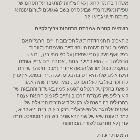
אשדוד בדומה לחולון לא הצליחה להתגבר על חסרונו של
טפירו ומגישה מדי שבוע סרט בשם געגועים לטרום עונה או
בשמה השני גביע ווינר.
כשהיינו קטנים אמרתם הבטחות צריך לקיים.
2 האכזבות המהדהדות של הסיבוב הן י"ם והרצליה אם
בהימורי טרום העונה היו השתיים מועמדות בטוחות
בפלייאוף העליון הרי שמאזנן על סף החיובי (,י"ם 5-6
הרצליה 7-4 ) הוא במילה אחת , אכזבה. י"ם עדיין אוחזת
בתקציב כפול מזו של הבאה אחריה (מכבי חיפה) ושדרת
הישראלים שלה היא הטובה בליגה על הנייר, בפועל אין עדין
לדרוקר בעל בית על הפרקט , מאיר טפירו שהיה אמור
לשאת בחלק של הנטל מתגעגע לימיו באשדוד וההבאה של
ליאור ליפשיץ לעמדת הרכז בינתיים לא מוכיחה את עצמה.
בהרצליה בנו השנה לא רק על דייג הזרים המוצלח של
אקוניס אלה גם על הישראלים ברקוביץ בן רייס וגיא לביא ,
למרות עונת שיא של שני הראשונים בשורה הסטטיסטית זה
עדיין לא מתרגם לשורת הנצחונות.
ה מ פ ת י ע ו ת