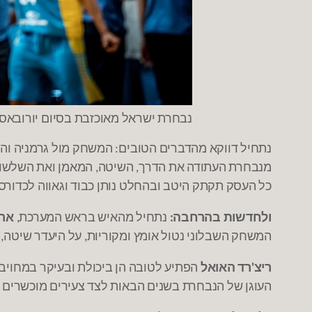
נבחרת ישראל מאוכזבת בסיום יורובאסקט 2017 בת"א. צילום: asketball
נתחיל דווקא מהדברים הטובים
המשחק מול גרמניה והר
:
מנבחרת העתודה את הדרך
השיטה
המאמן ואת השלשו
,
,
כל העסק תקתק היטב ובהחלט נותן כבוד וגאווה לכדורס
ולחדשות בהרחבה
נתחיל מהאיש בראש המערכת
ארז
,
:
המשחק השבלוני נטול אומץ ומקוריות
על היעדר שיטה
,
,
ריצ
רד האואל
הפתיע לטובה הן ביכולת ובעיקר במחויב
'
העוגן של הנבחרת בשנים הבאות לצד צעירים מוכשרים 