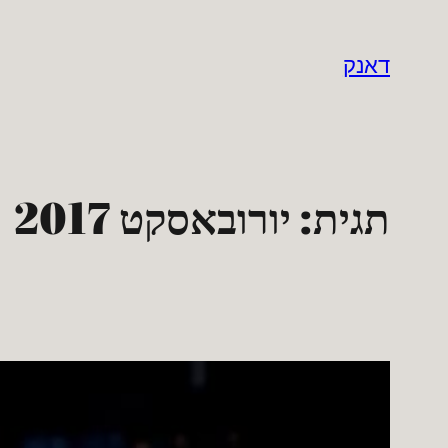
לדלג
לתוכן
דאנק
תגית:
יורובאסקט 2017