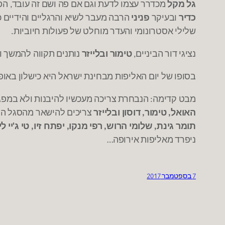
גל מקל
מכדרר עצמו לדעת וגם אם פה ושם זה עובד
הפ
,
כדיר
ובעיקר
פניני
הרבה מעבר לשיא והרגליים והידיים 
שלילי אסטרונומי והעדר מוחלט של פעולות חיוביות
.
נציגי דור הביניים
טימור ובלייזר
נותנים תקווה להמשך ו
,
בסופו של יום האליפות מבחינת ישראל היא כישלון באופ
מבט קדימה
הנבחרת צריכה מעכשיו להיבנות ולא במפג
:
האואל
טימור
דוסון ובלייזר
צריכים להישאר מהסגל הנו
,
,
תומר גינת
שלומי הרוש
רפי מנקו
יפתח זיו
טי ג
יי ל
'
,
,
,
,
ניפרד מאליפות אירופה
…
7 בספטמבר 2017