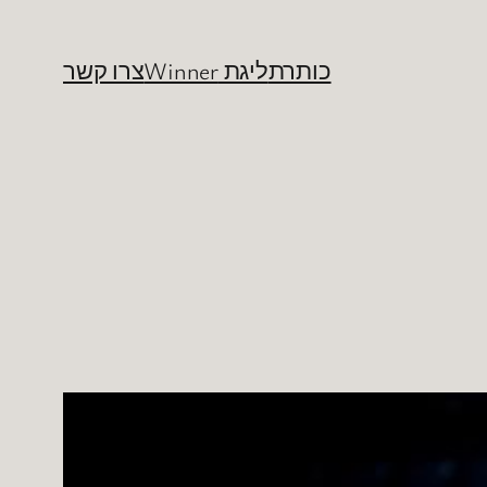
כותרת
ליגת Winner
צרו קשר