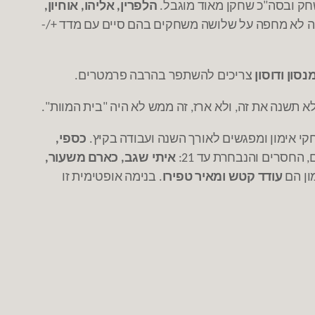
חק ובסה
כ שחקן מאוד מוגבל
הלפרין
אליהו
אוחיון
,
,
,
.
"
יה לא מחפה על שלושה משחקים בהם סיים עם מדד
+/-
נסון ודוסון
צריכים להשתפר בהרבה פרמטרים
.
א תשנה את זה
ולא ארז
זה ממש לא היה
בית המוות
".
"
,
,
י אימון ומפגשים לאורך השנה ועבודה בקיץ
כספי
,
.
החסרים והנבחרת עד
איתי שגב
כארם משעור
,
,
21:
,
ון הם
עודד קטש ומאיר טפירו
בנימה אופטימית זו
.