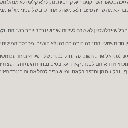
גיעה בשאר השחקנים היא קריטית
מקל לא קלעי ולא מנהל מש
.
כבר לא מה שהיה פעם
ולא
משחק אחד טוב של פניני מול גרמנ
,
.
חבל שאדלשטיין לא טרח לעשות שימוש נרחב יותר בשניהם
זלמ
.
ן חד משמעי
המטרה היתה ברורה ולא הושגה
מכבסת המילים ל
.
.
ש לפני אליפות
חשוב להתחיל לבנות שלד שירוץ ביחד עם משחק
.
כחי ויחד איתם לבנות קאדר על בסיס נבחרת העתודה
הפצועים
,
יף
יובל זוסמן ותמיר בלאט
ומי שצריך לנהל את זה בגזרת האימ
.
,