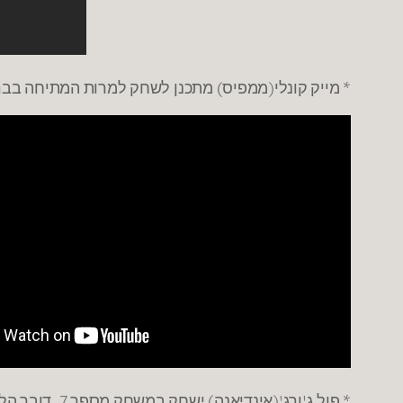
* מייק קונלי(ממפיס) מתכנן לשחק למרות המתיחה בברך י
* פול ג'ורג'(אינדיאנה) ישחק במשחק מספר 7. דובר הליגה החליט שלא להשעות אף אחד מהעומדים במשחק משחק 6.