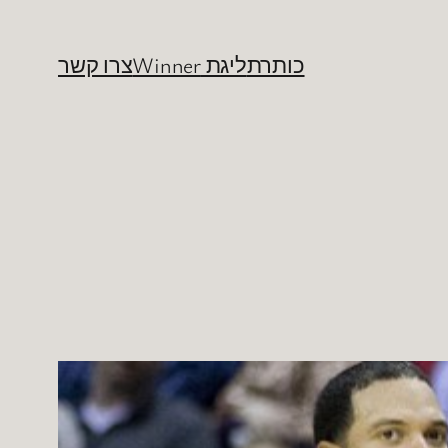
כותרת
ליגת Winner
צרו קשר