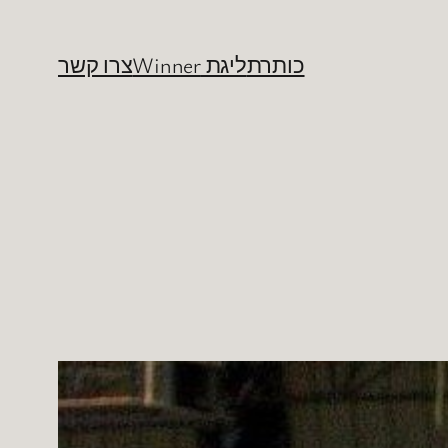
כותרת
ליגת Winner
צרו קשר