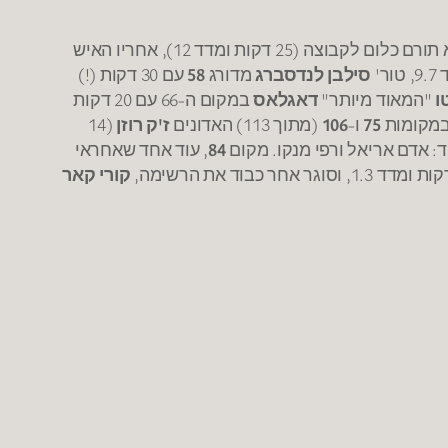
שגוזל דקות מחואקין שוכמן ולא תורם כלום לקבוצה (25 דקות ומדד 12), אחריו האיש
ר'
סילבן לנדסברג
מדורג
58
עם 30 דקות (!)
ו
"המאוד מיותר"
דאגלאס
במקום ה-66 עם 20 דקות
75
ו-
106
(מתוך 113) האדונים
ז'ק רוזן
(14
84
, עוד אחד שאחראי
קורי קאר