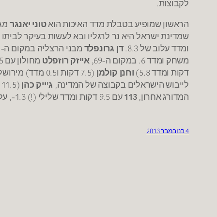
לקבוצות.
הראשון שמופיע בטבלת מדד האיכות הוא
טוני יאנגר
מגל
שמדינת ישראל היא נר לרגליו ובא לעשות בעיקר לביתו וא
ומדד עלוב של 8.3.
דן גרונפלד
מבני הרצליה במקום ה-
1
משחק ומדד 6. במקום ה-69,
אייזק רוזפלט
מחולון עם 15 דקות ששיכות לאיתי שגב המעיר ומדד מעורר רחמים של 6.7. במקומות
דקות ומדד 5.8)
וחנן קולמן
(7.5 דקות ו0.5 מדד) מירושלים שלוקחים את הדקות הכי יקרות בליגה משני שחקני דור העתיד: אדם אריאל ורפי מנקו. מקום
לייבוש הישראלים בקבוצה של המדינה,
ג'ייק כהן
(11.5 דקות ומדד 4.5).
המדורג אחרון,
113
עם 9.5 דקות ומדד שלילי (!) 1.3-, על חשבון גיל אמיתי הנהדר !
4 בנובמבר 2013