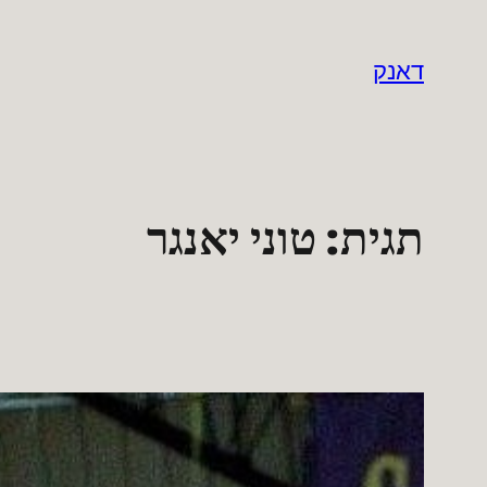
לדלג
לתוכן
דאנק
תגית:
טוני יאנגר