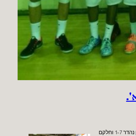
'.
נבחרת הקדטים הפסידה בגמר אליפות אירופה דרג ב' 76-73 למונטנגרו ותקבל את מדליית הכסף. הקדטים סיימו במאזן נהדר 1-7 וחלקם