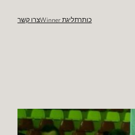
כותרת
ליגת Winner
צרו קשר