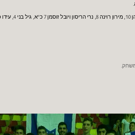
קלעו לישראל: מייקל בריסקר 14, טום ס