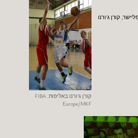
פיר 13, עומר כהן 10, מירון רוינה 8, נרי הריסון ויובל זוסמן 7 כ"א, גיל בני 4, עידו פליישר, קורן ג'ורנו
קורן ג'ורנו באליפות. FIBA
Europe/MKF