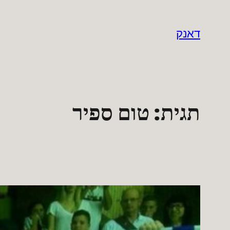
לדלג
לתוכן
דאנק
תגית:
טום ספיר