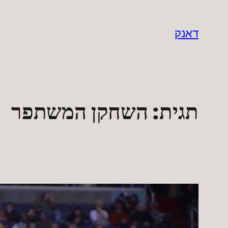
לדלג
לתוכן
דאנק
תגית:
השחקן המשתפר