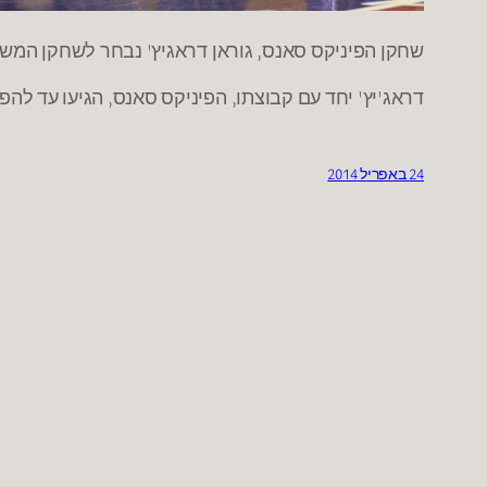
שחקן הפיניקס סאנס, גוראן דראגיץ' נבחר לשחקן המשתפר של העונה בNBA. דראג'יץ קלע העונה 20.3 נקודות, מסר 5.9 אסיסטים 
דראג'יץ' יחד עם קבוצתו, הפיניקס סאנס, הגיעו עד לה
24 באפריל 2014