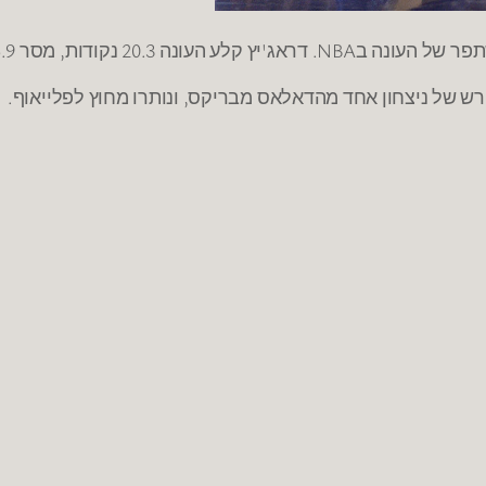
וחטף 1.4 פעמים בממוצע למשחק העונה.
פרש של ניצחון אחד מהדאלאס מבריקס, ונותרו מחוץ לפלייאוף.