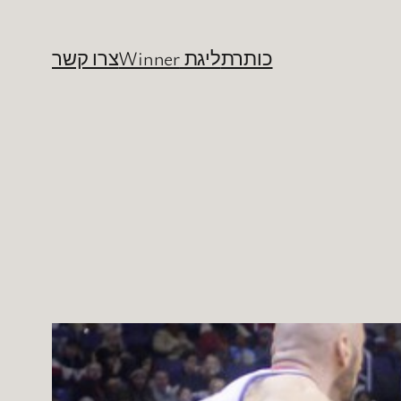
כותרת
ליגת Winner
צרו קשר