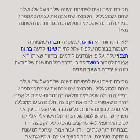
מסיבת העיתונאים לפתיחת העונה של הפועל אלטושלר
שחם גלבוע גליל , הקבוצה שמיצבה את עצמה כמספר 2
במדינה הייתה אופטימית ומלאה בהבטחות. מה השתנה
מאז?
"אזהרת רווח היא
הודעה
שמוסרת
חברה
שמניותיה
רשומות בבורסה שלפיה עלול להיות
שינוי
לרעה
ברווח
הצפוי
שלה, על פי אומדנים קודמים, בדיווח שאותו היא
אמורה למסור
במועד
קרוב. בדרך כלל התוצאה של הודעה
כזו היא
ירידה בשער המניה
".
מסיבת העיתונאים לפתיחת העונה של הפועל אלטושלר
שחם גלבוע גליל , הקבוצה שמיצבה את עצמה כמספר 2
במדינה הייתה אופטימית ומלאה בהבטחות: עמית גל אמר:
"הזרים שאמורים לחזק את הקבוצה, חלקם הגיעו ממכללה
ולא סתם קבוצות אחרות בליגה כבר שמו עליהם עין. אני
מעריך שהם יגיעו לטופ של הכדורסל הישראלי ואולי גם
לטופ האירופאי. 4-5 שחקנים מהסגל של הקבוצה יהיו
בנבחרת תוך שנתיים" . דני עטר אמר: "מחכה לנו עונה
מרתקת ומעניינת. יש פה קבוצה צעירה, שמייצגת את