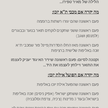
הלילה של מאיר טפירו…
מה יקרה אם מכבי ת"א יזכו:
פעם ראשונה שהם יגזרו רשתות ברוממה
פעם ראשונה ששני שחקנים לוקחים תואר בנוער ובבוגרים
(זלמנסון ושגב)
פעם ראשונה מאז החלו הסדרות/פיינל פור שמכבי ת"א
זוכה באליפות שלישית ברציפות
וקטנה לסיום: פעם ראשונה שיו"ר האיגוד יעניק לעצמו
את התואר ויילחץ לעצמו את היד…
מה יקרה אם הפועל אילת יזכו:
פעם ראשונה שהפועל אילת יזכו באליפות
פעם ראשונה ששחקן ישראלי (אפיק ניסים) זוכה באליפות
בישראל ובעוד 3 מדינות (צ'כיה, צרפת וסלובניה)