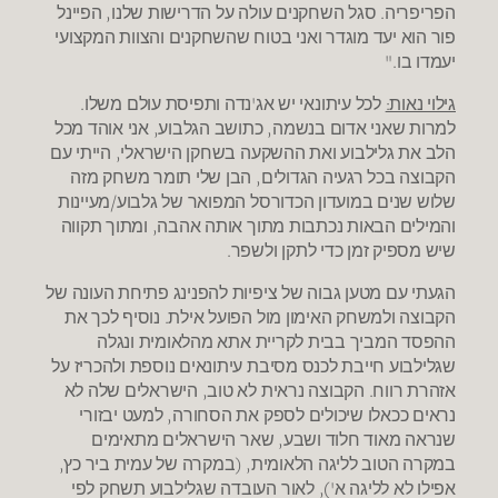
הפריפריה. סגל השחקנים עולה על הדרישות שלנו, הפיינל
פור הוא יעד מוגדר ואני בטוח שהשחקנים והצוות המקצועי
יעמדו בו."
גילוי נאות:
לכל עיתונאי יש אג'נדה ותפיסת עולם משלו.
למרות שאני אדום בנשמה, כתושב הגלבוע, אני אוהד מכל
הלב את גלילבוע ואת ההשקעה בשחקן הישראלי, הייתי עם
הקבוצה בכל רגעיה הגדולים, הבן שלי תומר משחק מזה
שלוש שנים במועדון הכדורסל המפואר של גלבוע/מעיינות
והמילים הבאות נכתבות מתוך אותה אהבה, ומתוך תקווה
שיש מספיק זמן כדי לתקן ולשפר.
הגעתי עם מטען גבוה של ציפיות להפנינג פתיחת העונה של
הקבוצה ולמשחק האימון מול הפועל אילת. נוסיף לכך את
ההפסד המביך בבית לקריית אתא מהלאומית ונגלה
שגלילבוע חייבת לכנס מסיבת עיתונאים נוספת ולהכריז על
אזהרת רווח. הקבוצה נראית לא טוב, הישראלים שלה לא
נראים ככאלו שיכולים לספק את הסחורה, למעט יבזורי
שנראה מאוד חלוד ושבע, שאר הישראלים מתאימים
במקרה הטוב לליגה הלאומית, (במקרה של עמית ביר כץ,
אפילו לא לליגה א'), לאור העובדה שגלילבוע תשחק לפי