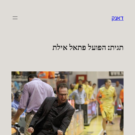
לדלג
לתוכן
דאנק
תגית:
הפועל פתאל אילת