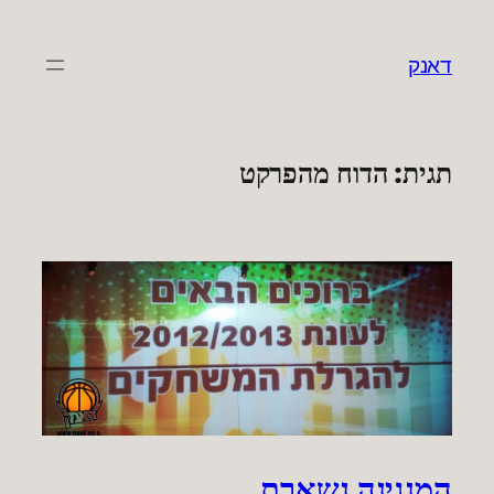
לדלג
לתוכן
דאנק
תגית:
הדוח מהפרקט
המנגינה נשארת