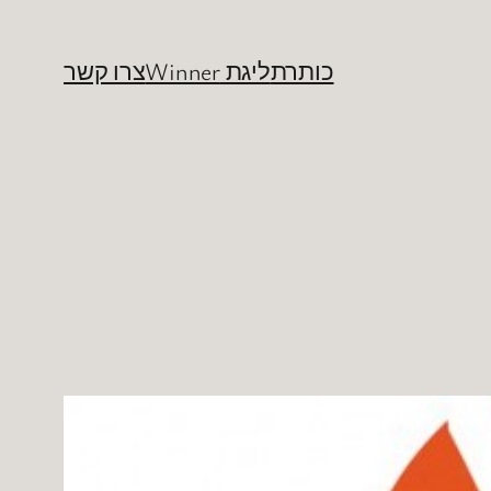
כותרת
ליגת Winner
צרו קשר