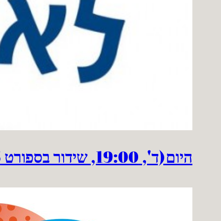
היום(ד', 19:00, שידור בספורט 5+) יתקיים אירוע אולסטאר הליגה הלאומית בכפר סבא