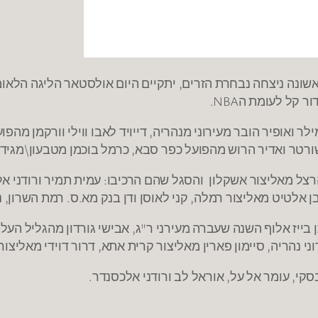
ונה ניצחה נבחרת הזרים, יתקיים היום אולסטאר הליגה הלאו
 קל לעומת הNBA.
מילר ואופיר הובר מעירוני מנהריה, דייויד לאבו ווילי וורקמן מהפו
ורטר ואדיר הרוש מהפועל כפר סבא, כרמל בוכמן מטבעון\מגידו,
הרצל מאליצור אשקלון והסגל שהם הרכיבו: עמית תמיר ורודני אלכ
 ובן אלטיט מאליצור רמלה, קני לאוסן ודן בנק מא.ס. רמת השרון, 
בייז אלוף השנה שעברה מעירני ר"ג, אבישי גורדון מהגליל העלי
י נהריה, סיימון פארין מאליצור קרית אתא, דרור דוידי מאליצור 
קי, עומר אל על, אוראל לב ורודני אלכסנדר.