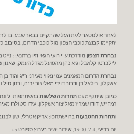
לאחר אולסטאר ליגת העל שהתקיים בבאר שבע, בו לראש
יתקיימו קבוצת כוכבי הצפון מול כוכבי הדרום, בסיבוב כדור
נבחרת הצפון
מודרכת ע"י רועי חגאי וזיו ברתנא: : נייט 
ג'ילברטו קלאבל וגיא כהן מהפועל מגדל העמק, שאנון ש
נבחרת הדרום
המאמנים עמי נאווי מעירני ר"ג והוד בן 
אשקלון, בילאל בן ודרור דוידי מאליצור יבנה, ורנון טיל
כמובן שיתקיימ גם
תחרות השלשות
בהשתתפות: ג'ונתן 
רמה"ש, דודו שמריז מאליצור אשקלון, עידו סטולרו מעירונ
ו
תחרות ההטבעות
בה ישתתפו: אריק אטרלי, שון לבנובס
יום רביעי, 2.4, 19:00, שידור ישיר בערוץ ספורט 5+ .