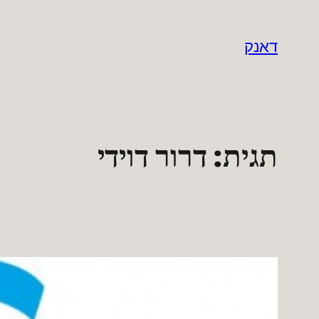
לדלג
לתוכן
דאנק
תגית:
דרור דוידי