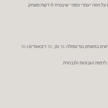
על חוזה "עמרי כספי" שיבטיח לו דקות משחק.
עונה שלישית בעמק והשנה קולע 13 נק' למשחק, 5.5 ריבאונדים, 4.5 אסיסטים (8 בליגה) ומדד 15. כולל טריפל דאבל מרשים במשחק נגד עפולה: 16 נק', 10 ריבאונדים ו-10
 לרמות הגבוהות ולנבחרת.