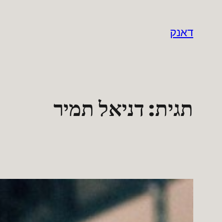
לדלג
לתוכן
דאנק
תגית:
דניאל תמיר