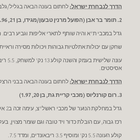
הדרך לנבחרת ישראל:
לחתום בעונה הבאה בגליל/גלבו
2. תומר בר אבן (הפועל מרנין טבעון/מגידו, בן 21, 1.96)
גדל במכבי ת"א והיה שותף לתארי אליפות וגביע רבים. 
שחקן עם יכולות אתלטיות גבוהות ויכולות מסירה וראי
אסיסטים.
הדרך לנבחרת ישראל:
לחתום בעונה הבאה בבני הרצליה
3. רום קורנליוס (מכבי קריית גת, בן 20, 1.97)
גדל במחלקת הנוער של מכבי ראשל"צ, עימה זכה ב2 אליפויות הנוער. הספיק לשחק גם בבוגרים ובנו של גרג האגדי.
רכז גבוה, עם הובלת כדור ויד טובה וגם שומר מצוין, בעל
קולע העונה 5.5 נק' ומוסיף 3.5 ריבאונדים, ומדד 7.5.