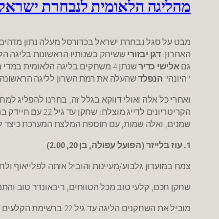
מהליגה הלאומית לנבחרת ישראל
מבט על סגל נבחרת ישראל בכדורסל מעלה נתון מדהים,
האחרון:
דגן יבזורי
ששיחק בשנותיו הראשונות בליגה הלאו
גם
אלישי כדיר
שנתן 4 משחקים בליגה הלאומית במדי מכבי ר"ג. נתון נוסף: מתוך רשימת 10 הקלעים המובילים של נבחרת ישראל, רק אחד שיחק בליגה הלאומית,
"היונה"
הנפלד
שהעלה את רמת השרון לליגה הראשונה.
ואחרי כל אלה ואולי דווקא בגלל זה, בחרנו להפליג למ
הקריטריונים לדי
שמנים, ואלה שמות, עם תוספת המלצת המערכת כיצד ל
1. עוז בלייזר (הפועל עפולה, בן 20, 2.00)
צמח במועדון גלבוע/מעיינות והוביל אותה לפלייאוף ולחצ
שחקן חכם, קלעי טוב מכל הטווחים, ריבאונדר טוב והתמ
מוביל את השחקנים הליגה עד גיל 22 ברשימת הקלעים עם 15.5 נק' למשחק, 8 ריבאונדים ומדד 20 (3 בין הישראלים), ואת הפועל עפולה לעונה טובה בצמרת הליגה.