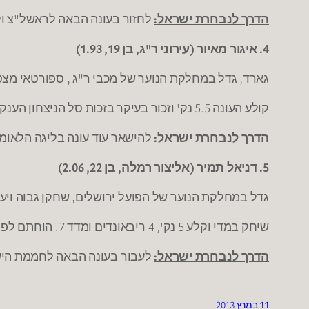
הדרך לנבחרת ישראל:
לחזור בעונה הבאה לראשל"צ ולשח
4. איגור מאיור (עירוני ר"ג, בן 19, 1.93)
גארד, גדל במחלקת הנוער של מכבי ר"ג , ספורטאי מצט
קולע העונה 5.5 נק' וזכור בעיקר בזכות סל הניצחון הענק מול נהריה במחזור ה-3 שהנחיל לה את אחד משלושת ההפסדים שלה העונה.
הדרך לנבחרת ישראל:
להישאר עוד עונה בליגה הלאומית
5. דניאל תמיר (אליצור רמלה, בן 22, 2.06)
גדל במחלקת הנוער של הפועל ירושלים, שחקן גבוה ויעי
שיחק במדי וקלע 5 נק', 4 ריבאונדים ומדד 7. הוחתם לפני שבוע כמחליפו של אורי קוקיה בהפועל ירושלים.
הדרך לנבחרת ישראל:
לעבור בעונה הבאה לחממת היש
11 במרץ 2013