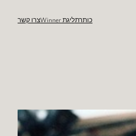
כותרת
ליגת Winner
צרו קשר