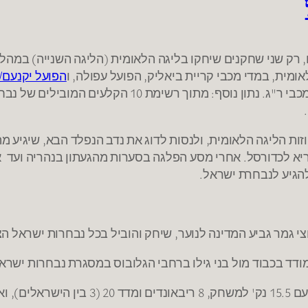
 רק שני שחקנים שיחקו בליגה הלאומית (הליגה השנייה) במהל
מית, במדי מכבי קריית ביאליק, הפועל עפולה, ו
הפועל יקנעם/
חוזות הליגה הלאומית, ולנסות לדוג את נדב הנפלד הבא, שיגיע 
יג מוצלח: שחקן עד גיל 22 עם חיידק בריא לכדורסל. אחרי מסע הפלגה בסערות מהגעת
הגיע לנבחרת ישראל.
י גמר גביע המדינה לנוער, שיחק והוביל בכל נבחרות ישראל הצע
ודד בכבוד מול בני גילו ברחבי הגלובוס במסגרת נבחרות ישרא