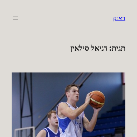
לדלג
לתוכן
דאנק
תגית:
דניאל סילאין