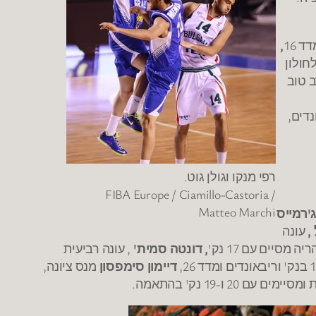
,
ונשין שנותן לחולון
 טוב
רפי מנקו וגולן גוט.
FIBA Europe / Ciamillo-Castoria /
Matteo Marchi
'רמייס
,
עונה
מסיים עם 17 נק'
, דונטה סמית'
, עונה רביעית
דיימון סימפסון
מנס ציונה,
20 ו-19 נק' בהתאמה.