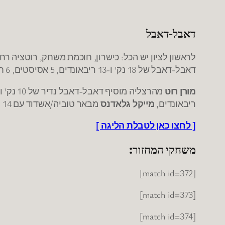
דאבל-דאבל
לראשון לציון יש הכל: כישרון, חוכמת משחק, רוטציה רח
דאבל-דאבל של 18 נק' ו-13 ריבאונדים, 5 אסיסטים, 6 חטיפות, סחט 6 עבירות ומדד 38.
מורן רוט
מהרצליה מוסיף דאבל-דאבל נדיר של 10 נק' ו-11 אסיסטים,
ריבאונדים,
מייקל גלאדנס
מבאר טוביה/אשדוד עם 14 נק' ו-17 ריבאונדים, ג'ף אלן 18 נק' ו-18 ריבאונדים.
[ לחצו כאן לטבלת הליגה ]
משחקי המחזור:
[match id=372]
[match id=373]
[match id=374]