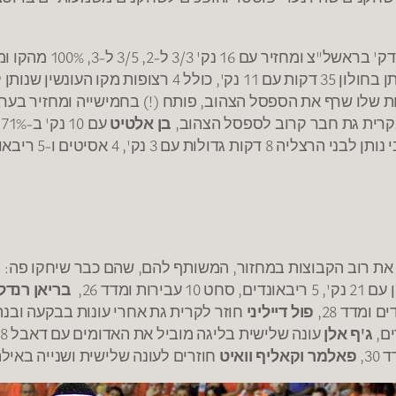
שבילה הרבה מהקריירה שלו על הספסל, נותן בחולון 35 דקות עם 11 נק', כולל 4 רצופות מקו הע
 שלו שרף את הספסל הצהוב, פותח (!) בחמישייה ומחזיר בערב
בן אלטיט
עם 10 נק' ב-71%
ת גדולות עם 3 נק', 4 אסיטים ו-5 ריבאונדים,
 את רוב הקבוצות במחזור, המשותף להם, שהם כבר שיחקו פה:
ג
ומדד 26,
בריאן רנדל
פול דייליני
חוזר לקרית גת אחרי עונות בבקעה ובנהריה 
ג'ף אלן
עונה שלישית בליגה מוביל את האדומים עם דאבל 18 בנק' וריבאונדים ומדד 26,
פאלמר וקאליף וואיט
חוזרים לעונה שלישית ושנייה באילת ומסיימים עם 