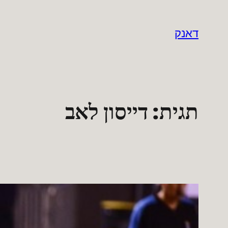
לדלג
לתוכן
דאנק
תגית:
דייסון לאב