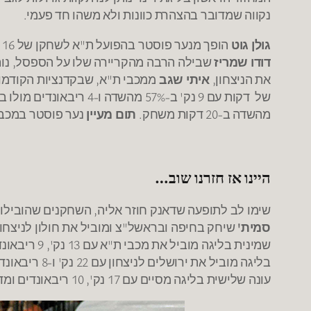
נקווה שמדובר בהצהרת כוונות ולא משהו חד פעמי.
גולן גוט
הופך מנער פוסטר בהפועל ת"א לשחקן של 16 דק' בראשל"צ ומחזיר עם 16 נק' 3/3 ל-2, 3/5 ל-3, 100% מהקו ומדד 16
דודו שמריז
את הניצחון,
איתי שגב
ממכבי ת"א, שבקדנציות הקודמות
של דקות עם 9 נק' ב-57% מהשדה ו-4 ריבאונדים מולו בקרית גת חבר קרוב לספסל הצהוב,
מהשדה ב-20 דקות משחק.
תום מעיין
נער פוסטר במכבי נותן לבני הרצליה 8 דקו
היינו אז חזרנו שוב…
שימו לב לתופעה שדאנק חוזר אליה, השחקנים שהובילו
סמית'
שיחק בחיפה ובראשל"צ ומוביל את חולון לניצחון עם 21 נק', 5 ריבאונדים, סחט 10 עבירות 
שמינית בליגה מוביל את מכבי ת"א עם 13 נק', 9 ריבאונדים ומדד 28,
בליגה מוביל את ירושלים לניצחון עם 22 נק' ו-8 ריבאונדים,
עונה שלישית בליגה מסיים עם 17 נק', 10 ריבאונדים ומדד 30,