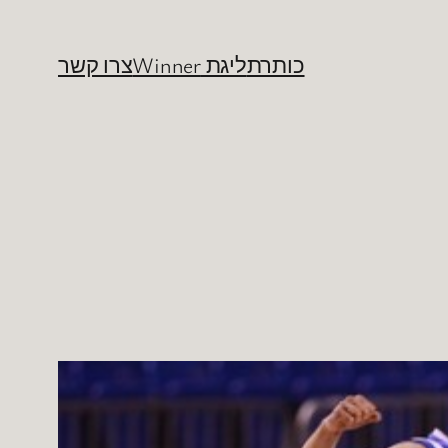
כותרת
ליגת Winner
צרו קשר