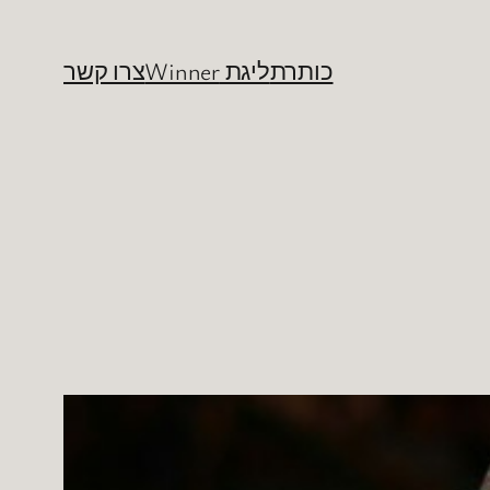
כותרת
ליגת Winner
צרו קשר