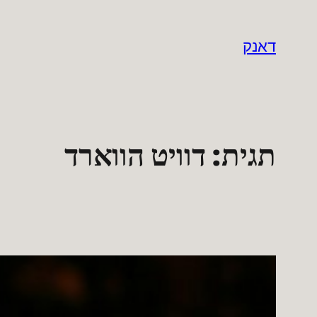
לדלג
לתוכן
דאנק
תגית:
דוויט הווארד