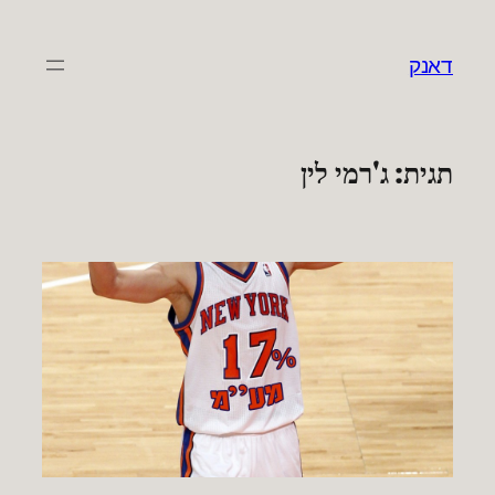
לדלג
לתוכן
דאנק
תגית:
ג'רמי לין