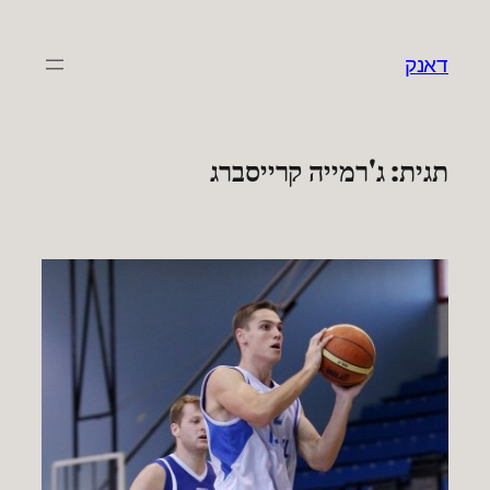
לדלג
לתוכן
דאנק
תגית:
ג'רמייה קרייסברג