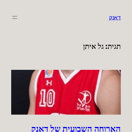
לדלג
לתוכן
דאנק
תגית:
גל איתן
הארוחה השבועית של דאנק