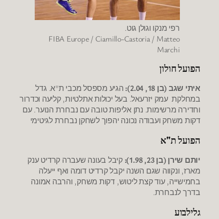
רפי מנקו וגולן גוט.
FIBA Europe / Ciamillo-Castoria / Matteo
Marchi
הפועל חולון
איתי שגב (בן 18, 2.04):
הגיע מספסל מכבי ת"א. גדל
במחלקת עמק יזרעאל. בעל יכולות אתלטיות, קליעה וכדרור
וחדירה מרשימות. נתן אליפות טובה עם נבחרת הנוער. עם
דקות משחק ועבודה נכונה יהפוך לשחקן נבחרת לגיטימי
הפועל ת"א
יותם שירן (בן 23, 1.98):
קיבל בעונה שעברה קרדיט ענק
מארז, ונקווה שגם השנה יקבל קרדיט דומה ואף ייעלה
בחמישייה, עוד קצת ליטוש, דקות משחק, והרבה אמונה
בדרך לנבחרת.
גלילבוע