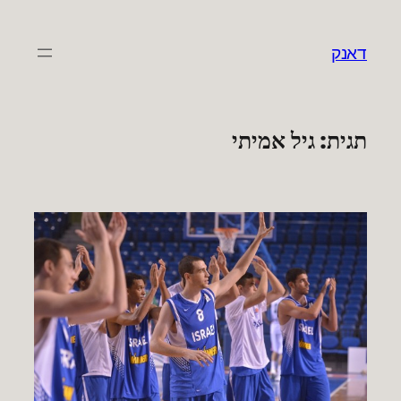
לדלג
לתוכן
דאנק
תגית:
גיל אמיתי