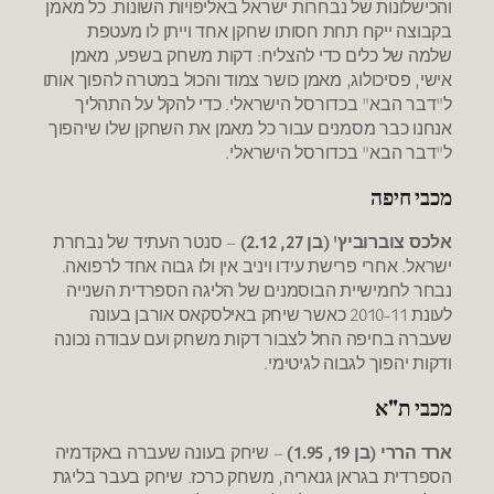
והכישלונות של נבחרות ישראל באליפויות השונות. כל מאמן
בקבוצה ייקח תחת חסותו שחקן אחד וייתן לו מעטפת
שלמה של כלים כדי להצליח: דקות משחק בשפע, מאמן
אישי, פסיכולוג, מאמן כושר צמוד והכול במטרה להפוך אותו
ל"דבר הבא" בכדורסל הישראלי. כדי להקל על התהליך
אנחנו כבר מסמנים עבור כל מאמן את השחקן שלו שיהפוך
ל"דבר הבא" בכדורסל הישראלי.
מכבי חיפה
אלכס צוברוביץ' (בן 27, 2.12)
– סנטר העתיד של נבחרת
ישראל. אחרי פרישת עידו ויניב אין ולו גבוה אחד לרפואה.
נבחר לחמישיית הבוסמנים של הליגה הספרדית השנייה
לעונת 2010-11 כאשר שיחק באילסקאס אורבן בעונה
שעברה בחיפה החל לצבור דקות משחק ועם עבודה נכונה
ודקות יהפוך לגבוה לגיטימי.
מכבי ת"א
ארד הררי (בן 19, 1.95)
– שיחק בעונה שעברה באקדמיה
הספרדית בגראן גנאריה, משחק כרכז. שיחק בעבר בליגת