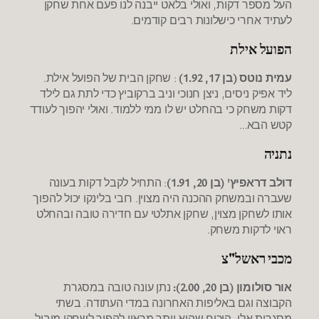
העל מספר דקות, ואולי בלאט ייבנה לנו פעם אחת שחקן
לעתיד אחרי כישלונות רבים קודמים.
הפועל אילת
עמית נוטס (בן 17, 1.92)
: שחקן הבית של הפועל אילת.
ליד אפיק ניסים, ניצן חנוכי וניב ברקוביץ כדי לתת גם לילד
דקות משחק כי בהחלט יש לו ממי ללמוד. ואולי יהפוך לעודד
קטש הבא…
נתניה
דולב דראפיץ' (בן 20, 1.91)
: התחיל לקבל דקות בעונה
שעברה ובמשחק ההכנה היה מצוין. רובי בלינקו יכול להפוך
אותו לשחקן מצוין, שחקן אתלטי עם חדירה טובה ובהחלט
ראוי לדקות משחק.
מכבי ראשל"צ
אור סולומון (בן 20, 2.00):
נתן עונה טובה במסגרת
הקבוצה וגם באליפות האחרונה במדי העתודה. בשתי
מסגרות אלו, הוכיח שהוא יותר מראוי להפוך לשחקן מוביל.