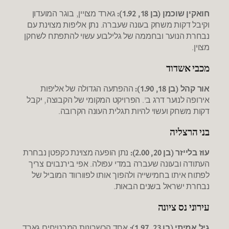
חואקין שוכמן (בן 18, 1.92):
גארד מצויין, בוגר המועדון
וקיבל דקות משחק בעונה שעברה. נתן אליפות מצוינת עם
נבחרת הנוער ובחממה של גלילבוע עשוי להתפתח לשחקן
מצוין.
מכבי אשדוד
אור קהל (בן 18, 1.90):
ההפתעה הגדולה של אליפות
אירופה לנוער דרג ב'. הפרויקט המקומי של הקבוצה, יקבל
דקות משחק ועשוי להיות תגלית העונה הקרובה.
בני הרצליה
עוז בלייזר (בן 20, 2.00):
נתן הופעה מצוינת כקפטן נבחרת
העתודה ובעונה שעברה במדי עפולה. אפי בירנבוים צריך
לפתוח איתו בחמישייה ולהפוך אותו לפוורווד המוביל של
נבחרת ישראל בשנים הבאות.
עירוני נס ציונה
גיל אמיתי (בן 23, 1.97):
אחד הכשרונות המבטיחים גארד