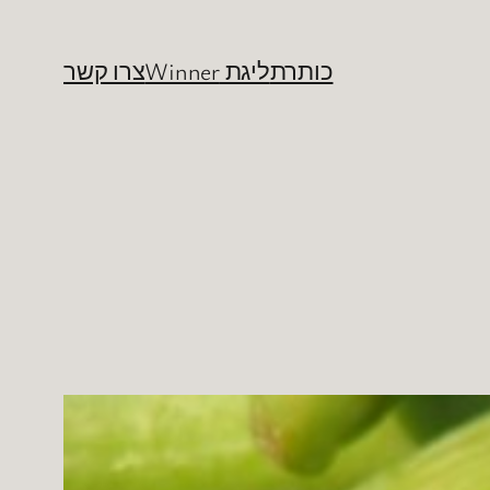
כותרת
ליגת Winner
צרו קשר