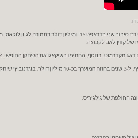
ו.
של קווין לאב לקבוצה.
דאג מקדרמוט. בנוסף, החתימו בשיקאגו את השחקן החופשי, אא
ולקר הטורקית.
נה החולפת של ג'לגיריס.
הו של השחקן בקבוצה.