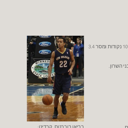
– גל חלמיש (23, 1.96) חתם חוזה ל-3 שנים בבני הרצליה. חלמיש שיחק בעונה שעברה בהפועל עפולה וקלע במהלכה 10.4 נקודות ומסר 3.4
בריאן רוברטס. קרדיט: