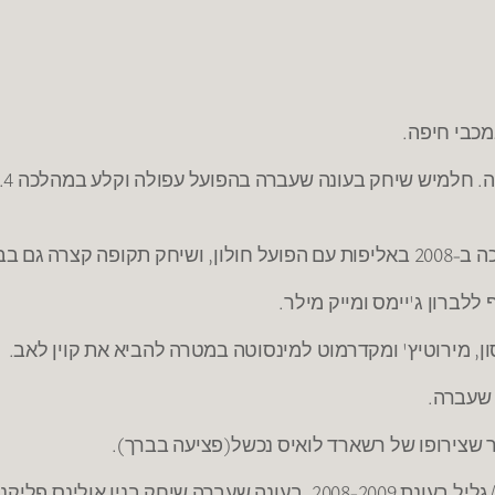
מכבי חיפה.
ללברון ג'יימס ומייק מילר.
סון, מירוטיץ' ומקדרמוט למינסוטה במטרה להביא את קוין לאב.
 שעברה.
 שצירופו של רשארד לואיס נכשל(פציעה בברך).
בניו אולינס פליקנס.