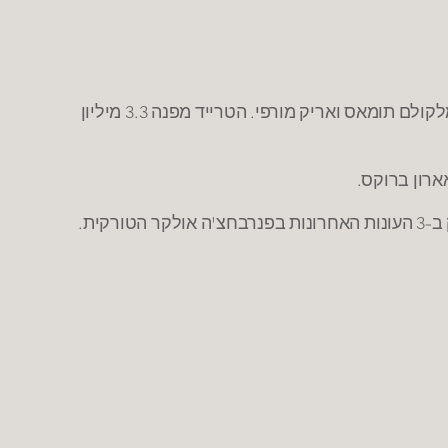
– קליבלנד שולחת בטרייד ליוטה את קאריק פליקס, בחירת סיבוב שני בדראפט 15' ומיליון דולר בתמורה לג'ון לוקאס, מלקולם תומאס ואריק מורפי. הטרייד מפנה 3.3 מיליון
רון ברוקס.