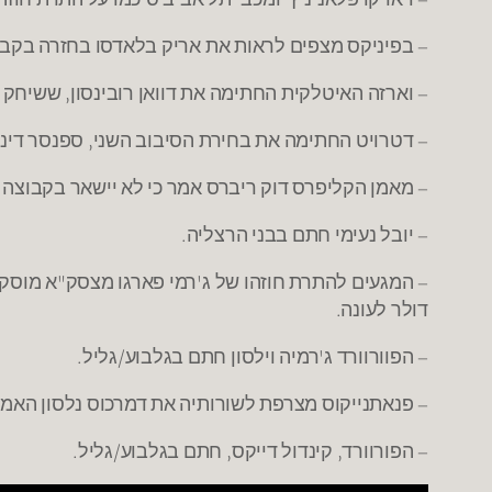
– בפיניקס מצפים לראות את אריק בלאדסו בחזרה בקב
– וארזה האיטלקית החתימה את דוואן רובינסון, ששיחק 
– דטרויט החתימה את בחירת הסיבוב השני, ספנסר דינווידי, ל
– מאמן הקליפרס דוק ריברס אמר כי לא יישאר בקבוצה 
– יובל נעימי חתם בבני הרצליה.
דולר לעונה.
– הפוורוורד ג'רמיה וילסון חתם בגלבוע/גליל.
– פנאתנייקוס מצרפת לשורותיה את דמרכוס נלסון האמר
– הפורוורד, קינדול דייקס, חתם בגלבוע/גליל.