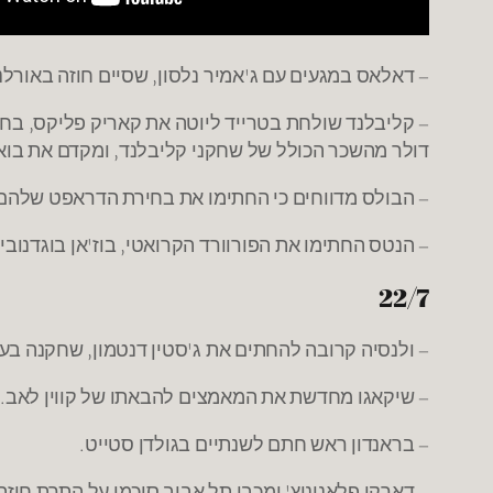
– דאלאס במגעים עם ג'אמיר נלסון, שסיים חוזה באורלנד
דולר מהשכר הכולל של שחקני קליבלנד, ומקדם את בואו 
– הבולס מדווחים כי החתימו את בחירת הדראפט שלהם 
– הנטס החתימו את הפורוורד הקרואטי, בוז'אן בוגדנוביץ', ל-3 שנים בחוזה המוערך בכ-10 מיליון דולר. בוגדנוביץ' שיחק ב-3 העונות האחרונות בפנרבחצ'ה א
22/7
– ולנסיה קרובה להחתים את ג'סטין דנטמון, שחקנה בעו
– שיקאגו מחדשת את המאמצים להבאתו של קווין לאב.
– בראנדון ראש חתם לשנתיים בגולדן סטייט.
– דארקו פלאניניץ' ומכבי תל אביב סיכמו על התרת חוז