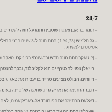
24/7
– תומר בר אבן ואנטון שוטבין חתמו על חוזה לשנתיים ב
אסיסטים למשחק.
– PJ טאקר חתם חוזה חדש ורב-עונתי בפיניקס. טאקר זכה ב-2008 באליפות עם הפועל חולון, ושיחק תקופה קצרה גם בבני השרון.
– ריי אלן צפוי להצטרף גם הוא לקליבלנד, ובכך להצטרף 
– דיווחים: הבולס מציעים טרייד בו יעבירו את טאג' גיב
– דנבר החתימה את אריק גרין, שחקנה של סיינה בעונה
– דאלאס החתימה את הפורוורד אל-פאריק אמינו, לאחר
– שארלוט החתימה את בריאן רובטרס, ששיחק בגלבוע/גליל בעונת 2008-2009. בעונה שעברה שיחק 