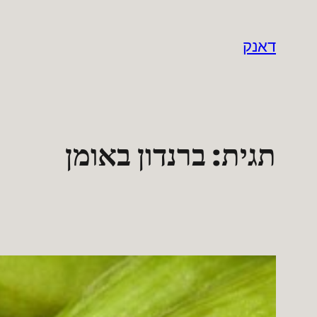
לדלג
לתוכן
דאנק
תגית:
ברנדון באומן