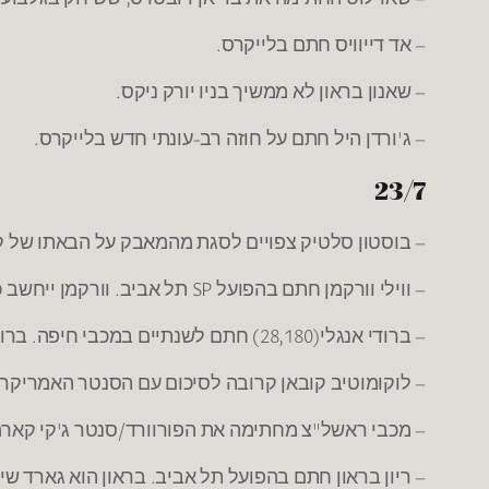
– אד דייוויס חתם בלייקרס.
– שאנון בראון לא ממשיך בניו יורק ניקס.
– ג'ורדן היל חתם על חוזה רב-עונתי חדש בלייקרס.
23/7
– בוסטון סלטיק צפויים לסגת מהמאבק על הבאתו של קו
– ווילי וורקמן חתם בהפועל SP תל אביב. וורקמן ייחשב כישראלי עקב היותו יהודי. בעונה שעברה שיחק בהפועל גליל עליון מהלאומית.
– ברודי אנגלי(28,180) חתם לשנתיים במכבי חיפה. ברודי רכז אמריקאי-מקסיקני שיחק בעבר עם אייק אופייבו.
– לוקומוטיב קובאן קרובה לסיכום עם הסנטר האמריקרא
– מכבי ראשל"צ מחתימה את הפורוורד/סנטר ג'קי קארמייקל (24, 206). בעונה שעבר שיחק 10 משחקים בבילבאו הספרדית, והמשיך
– ריון בראון חתם בהפועל תל אביב. בראון הוא גארד שיכול לשחק גם בעמדה 