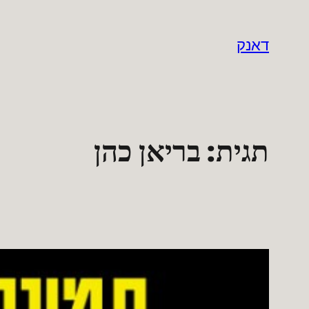
לדלג
לתוכן
דאנק
תגית:
בריאן כהן