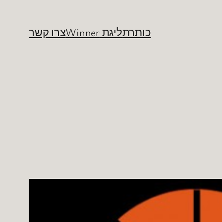
כותרת
ליגת Winner
צרו קשר