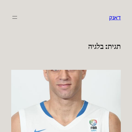
לדלג
לתוכן
דאנק
תגית:
בלגיה