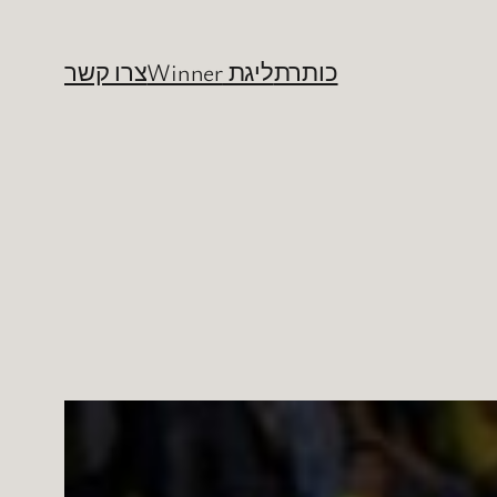
כותרת
ליגת Winner
צרו קשר