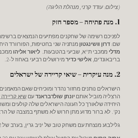
(צילום: עודד קרני, מנהלת הליגה)
1. מנת פתיחה – מספר חזק
לפניכם רשימה של שחקנים מפתיעים הנמצאים ברשימת 
שם:
דרון וושינגטון
מנתניה שני בחטיפות, הפורוורד היח
מדלי
ממכבי ת"א, שביעי בהטבעות.
ליאור אליהו
ממכבי 
בריבאונדים,
אלישי כדיר
מירושלים רביעי באחוז ל-2.
2. מנה עיקרית – שיאי קריירה של ישראלים
הישראלים נותנים מחזור נהדר ומוכיחים שאם המאמנים 
הרצליה מוביל אותם
יונתן שולדבראנד
עם
שיא קריירה
ש
היחידה שלאורך כל העונה הישראלים שלה קולעים ומשחק
נק'. לא ברור מדוע מתן חרוש לא משתף במצבה של הרצלי
גלילבוע מנצחת עם משחק טוב של יניב גרין, בערב של 12 נק' ו-5 ריבאונדים.
אפיק ניסים