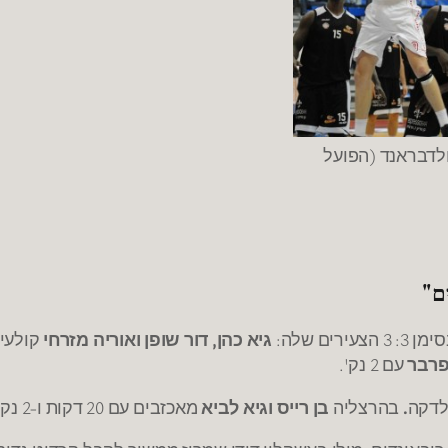
ולדבראנד (הפועל
ם שלה:
גיא כהן, דור שופן ואוריה מזרחי
קולעים כ"א 3 נק
פרבר
עם 2 נק'.
לדקה
.
בהרצליה
בן רייס וגיא
לביא
מאכזבים עם 20 דקות ו-2 נק' ביחד !