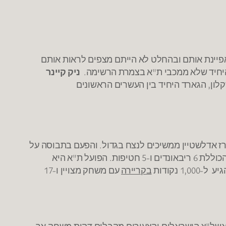
פיינת אותם ובהחלט לא הייתם מצפים לראות אותם
יחיד שלא ממכבי ת"א בצמרת הרשימה.
ניק קיינר
ון, הגארד היחיד בין העשרים הראשונים
רז אדלשטיין ממשיכים לנצח בגדול. והפעם בתבוסה על
היעיל עם הגנה ענקית הכוללת 6 ריבאונדים ו-5 חטיפות. הפועל ת"א היא
ל-1,000 נקודות
בקריירה
עם משחק מצויין ו-17
ירי אילת זוכים לדקות משחק. בראשל"צ הישראלים והצעירים מקבלים דקות משחק אך