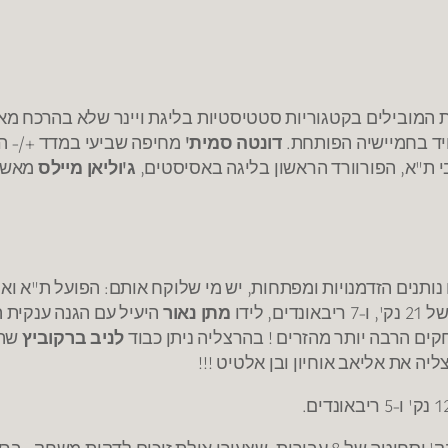
המובילים בקטגוריות סטטיסטיות בליגת ויינר שלא בהרכח מא
יד בחמיישיה הפותחת.
דונטה סמית'
מחיפה שביעי במדד +/- ה
ת"א, הפורוורד הראשון בליגה באסיסטים,
ג'וליאן מיילס
מאשקל
נותנים הזדמנויות ומפתחות, יש מי שלוקח אותם: הפועל ת"א וא
ל 21 נק', ו-7 ריבאונדים, לידו
מתן נאור
ים הרבה יותר מהזרים ! בהרצליה ניתן כבוד
לניב ברקוביץ
שהגיע 
ה את אליאב אוחיון ובן אלטיט !!!
מוביל את הפועל אילת לניצחון ענק עם 20 נק' וסחיטה של 8 עבירות, שצע