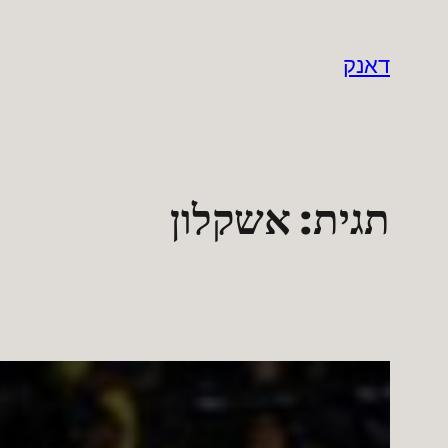
לדלג
לתוכן
דאנק
תגית:
אשקלון