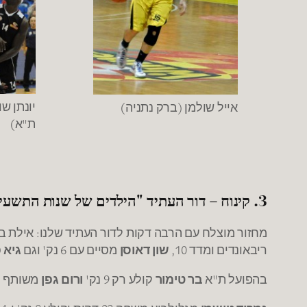
יונתן ש
אייל שולמן (ברק נתניה)
ת"א)
3. קינוח – דור העתיד "הילדים של שנות התשעים"
מחזור מוצלח עם הרבה דקות לדור העתיד שלנו: אילת בסימן 3: 3 הצעירי
ריבאונדים ומדד 10,
שון דאוסן
מסיים עם 6 נק' וגם
גיא 
בהפועל ת"א
בר טימור
קולע רק 9 נק'
ורום גפן
משותף 