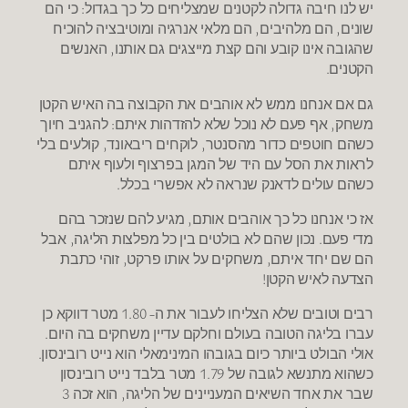
יש לנו חיבה גדולה לקטנים שמצליחים כל כך בגדול: כי הם
שונים, הם מלהיבים, הם מלאי אנרגיה ומוטיבציה להוכיח
שהגובה אינו קובע והם קצת מייצגים גם אותנו, האנשים
הקטנים.
גם אם אנחנו ממש לא אוהבים את הקבוצה בה האיש הקטן
משחק, אף פעם לא נוכל שלא להזדהות איתם: להגניב חיוך
כשהם חוטפים כדור מהסנטר, לוקחים ריבאונד, קולעים בלי
לראות את הסל עם היד של המגן בפרצוף ולעוף איתם
כשהם עולים לדאנק שנראה לא אפשרי בכלל.
אז כי אנחנו כל כך אוהבים אותם, מגיע להם שנזכר בהם
מדי פעם. נכון שהם לא בולטים בין כל מפלצות הליגה, אבל
הם שם יחד איתם, משחקים על אותו פרקט, זוהי כתבת
הצדעה לאיש הקטן!
רבים וטובים שלא הצליחו לעבור את ה- 1.80 מטר דווקא כן
עברו בליגה הטובה בעולם וחלקם עדיין משחקים בה היום.
אולי הבולט ביותר כיום בגובהו המינימאלי הוא נייט רובינסון.
כשהוא מתנשא לגובה של 1.79 מטר בלבד נייט רובינסון
שבר את אחד השיאים המעניינים של הליגה, הוא זכה 3