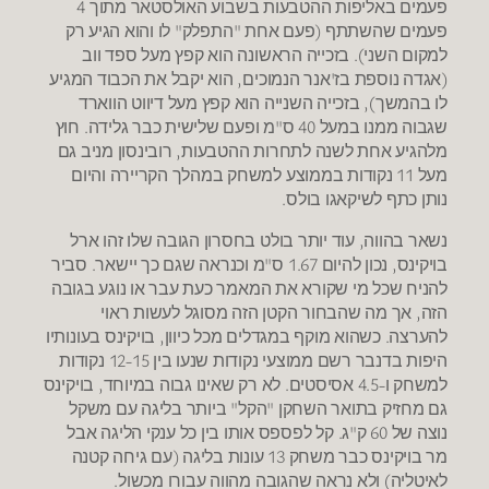
פעמים באליפות ההטבעות בשבוע האולסטאר מתוך 4
פעמים שהשתתף (פעם אחת "התפלק" לו והוא הגיע רק
למקום השני). בזכייה הראשונה הוא קפץ מעל ספד ווב
(אגדה נוספת בז'אנר הנמוכים, הוא יקבל את הכבוד המגיע
לו בהמשך), בזכייה השנייה הוא קפץ מעל דיווט הווארד
שגבוה ממנו במעל 40 ס"מ ופעם שלישית כבר גלידה. חוץ
מלהגיע אחת לשנה לתחרות ההטבעות, רובינסון מניב גם
מעל 11 נקודות בממוצע למשחק במהלך הקריירה והיום
נותן כתף לשיקאגו בולס.
נשאר בהווה, עוד יותר בולט בחסרון הגובה שלו זהו ארל
בויקינס, נכון להיום 1.67 ס"מ וכנראה שגם כך יישאר. סביר
להניח שכל מי שקורא את המאמר כעת עבר או נוגע בגובה
הזה, אך מה שהבחור הקטן הזה מסוגל לעשות ראוי
להערצה. כשהוא מוקף במגדלים מכל כיוון, בויקינס בעונותיו
היפות בדנבר רשם ממוצעי נקודות שנעו בין 12-15 נקודות
למשחק ו-4.5 אסיסטים. לא רק שאינו גבוה במיוחד, בויקינס
גם מחזיק בתואר השחקן "הקל" ביותר בליגה עם משקל
נוצה של 60 ק"ג. קל לפספס אותו בין כל ענקי הליגה אבל
מר בויקינס כבר משחק 13 עונות בליגה (עם גיחה קטנה
לאיטליה) ולא נראה שהגובה מהווה עבורו מכשול.