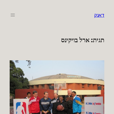
לדלג
לתוכן
דאנק
תגית:
ארל בויקינס