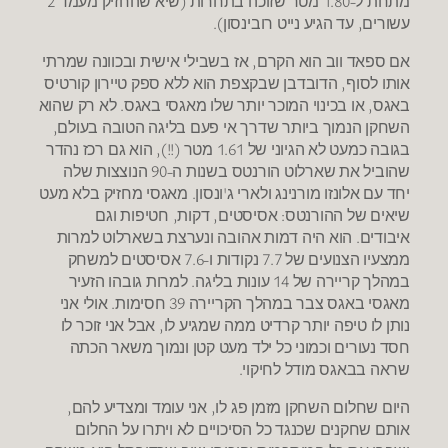
מתחת ל-1.80 מטר שזוכה בתחרות (שיא שהחזיק מעמד 2
עשורים, עד הגיע נייט רובינסון).
אם ספאד ווב הוא הקרם, אז בשבילי אישית ובכוונה שמרתי
אותו לסוף, הדובדבן שבקצפת הוא ללא ספק טיירון קורטיס
באגס, או בכינוי המוכר יותר שלו מאגסי באגס. לא רק שהוא
השחקן הנמוך ביותר שדרך אי פעם בליגה הטובה בעולם,
בגובה כמעט לא הגיוני של 1.61 מטר (!!), הוא גם רכז נהדר
שהוביל את שארלוט הורנטס בשנות ה-90 הנוצצות שלה
יחד עם אלונזו מורנינג ולארי ג'ונסון. מאגסי מחזיק בלא מעט
שיאים של ההורנטס: אסיסטים, דקות, חטיפות וגם
איבודים. הוא היה דמות אהובה ונערצת בשארלוט למרות
ממצעיו הצנועים של 7.7 נקודות ו-7.6 אסיסטים למשחק
במהלך קריירה של 14 עונות בליגה. למרות גובהו הזעיר
מאגסי באגס צבר במהלך הקריירה 39 חסימות. אולי אני
נותן לו טיפה יותר קרדיט ממה שמגיע לו, אבל אני זוכר לו
חסד נעורים וכמוני כל ילד מעט קטן ונמוך משאר הכתה
שראה בבאגס מודל לחיקוי.
היום שחלום השחקן מזמן פג לו, אני עומד ומצדיע להם,
אותם שחקנים שכנגד כל הסיכויים לא ויתרו על החלום