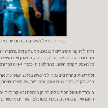
נבחרת ישראל מאוכזבת בסיום יורובאסקט 2017 בת"א. צילום: asketball
נתחיל דווקא מהדברים הטובים
המשחק מול גרמניה והר
:
מנבחרת העתודה את הדרך
השיטה
המאמן ואת השלשו
,
,
כל העסק תקתק היטב ובהחלט נותן כבוד וגאווה לכדורס
ולחדשות בהרחבה
נתחיל מהאיש בראש המערכת
ארז
,
:
המשחק השבלוני נטול אומץ ומקוריות
על היעדר שיטה
,
,
ריצ
רד האואל
הפתיע לטובה הן ביכולת ובעיקר במחויב
'
העוגן של הנבחרת בשנים הבאות לצד צעירים מוכשרים 