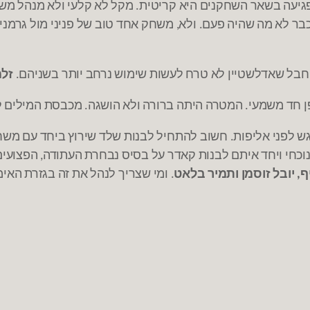
גיעה בשאר השחקנים היא קריטית
מקל לא קלעי ולא מנהל מש
.
כבר לא מה שהיה פעם
ולא
משחק אחד טוב של פניני מול גרמנ
,
.
חבל שאדלשטיין לא טרח לעשות שימוש נרחב יותר בשניהם
זלמ
.
ן חד משמעי
המטרה היתה ברורה ולא הושגה
מכבסת המילים ל
.
.
ש לפני אליפות
חשוב להתחיל לבנות שלד שירוץ ביחד עם משחק
.
כחי ויחד איתם לבנות קאדר על בסיס נבחרת העתודה
הפצועים
,
יף
יובל זוסמן ותמיר בלאט
ומי שצריך לנהל את זה בגזרת האימ
.
,