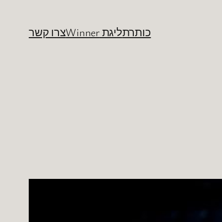
כותרת
ליגת Winner
צרו קשר