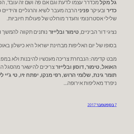
גל מקל
מכדרר עצמו לדעת וגם אם פה ושם זה עובד
הפ
,
כדיר
ובעיקר
פניני
הרבה מעבר לשיא והרגליים והידיים 
שלילי אסטרונומי והעדר מוחלט של פעולות חיוביות
.
נציגי דור הביניים
טימור ובלייזר
נותנים תקווה להמשך ו
,
בסופו של יום האליפות מבחינת ישראל היא כישלון באופ
מבט קדימה
הנבחרת צריכה מעכשיו להיבנות ולא במפג
:
האואל
טימור
דוסון ובלייזר
צריכים להישאר מהסגל הנו
,
,
תומר גינת
שלומי הרוש
רפי מנקו
יפתח זיו
טי ג
יי ל
'
,
,
,
,
ניפרד מאליפות אירופה
…
7 בספטמבר 2017