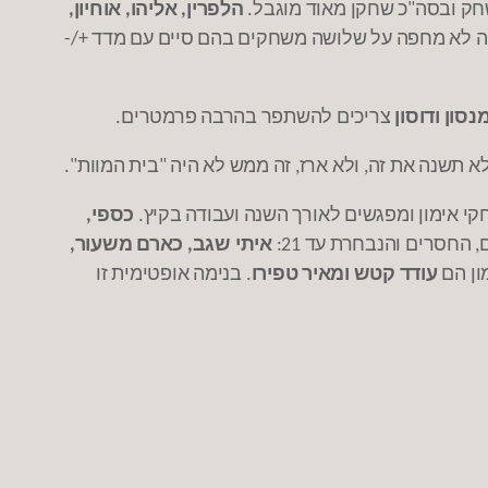
חק ובסה
כ שחקן מאוד מוגבל
הלפרין
אליהו
אוחיון
,
,
,
.
"
יה לא מחפה על שלושה משחקים בהם סיים עם מדד
+/-
נסון ודוסון
צריכים להשתפר בהרבה פרמטרים
.
א תשנה את זה
ולא ארז
זה ממש לא היה
בית המוות
".
"
,
,
י אימון ומפגשים לאורך השנה ועבודה בקיץ
כספי
,
.
החסרים והנבחרת עד
איתי שגב
כארם משעור
,
,
21:
,
ון הם
עודד קטש ומאיר טפירו
בנימה אופטימית זו
.