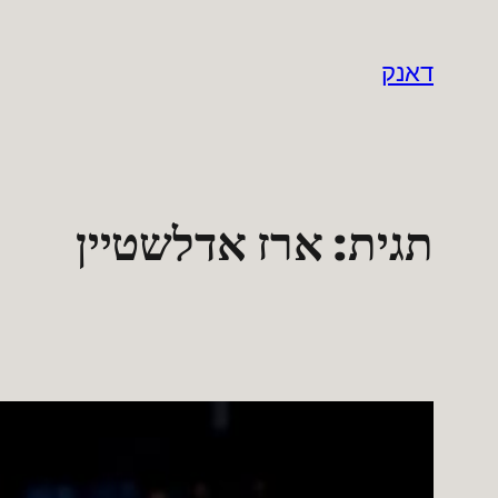
לדלג
לתוכן
דאנק
תגית:
ארז אדלשטיין