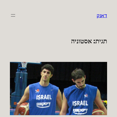
לדלג
לתוכן
דאנק
תגית:
אסטוניה