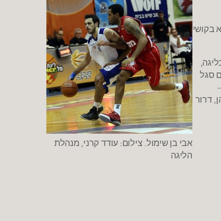
-9 אסי' ו-28 נק' מדד. לא בקושי
ליגה,
ם סגל
ן, דרור
אבי בן שימול. צילום: עודד קרני, מנהלת
הליגה