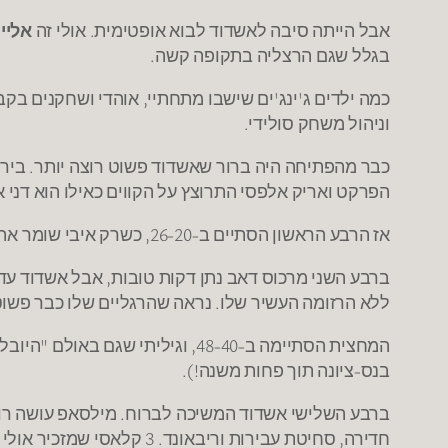
אבל הייתה סיבה לאשדוד לבוא אופטימית. אולי זה
אליי
בגלל שגם הרצליה בתקופה קשה.
כמה ילדים ג'ינג'ים שישבו מתחתיי, אוהדי ושחקנים בקב
וניהול משחק סולידי.
כבר מהפתיחה היה ברור שאשדוד פשוט רוצה יותר. ביר-כ
הפרקט ואריק אלפסי התרוצץ על הקווים כאילו הוא דני 
אז הרבע הראשון הסתיים ב-26-20, כשרק איבי שומר את הרצליה בתמונה.
ברבע השני מרכוס דאב נתן דקות טובות, אבל אשדוד עד
ללא הרזומה העשיר שלו. נראה שהרגליים שלו כבר פשוט
המחצית הסתיימה ב-48-40, וגילית
בנס-ציונה תוך פחות משנה!).
ברבע השלישי אשדוד המשיכה לברוח. מילסאפ עושה רו
חדירה, סחיטת עבירות וריבא