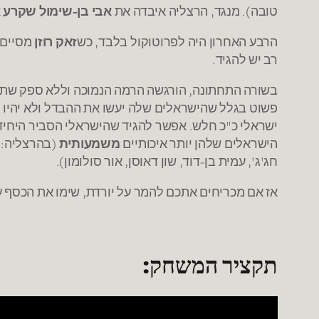
טובה). מנגד, הרצליה איבדה את
אבי בן-שימול שקרע 
הרבע האחרון היה לפרוטוקול בלבד, כש
זאק רוזן
רב יש להגיד.
בשורה התחתונה, הורגשה הרמה הנמוכה וללא ספק שתי ה
פשוט בגלל שהישראלים שלה יעשו את ההבדל ולא יהיו 
ישראלי כ"כ חלש. אפשר להגיד שהישראלי הסביר היחידי
הישראלים שלהן יותר איכותיים
משמעותית
(בהרצליה: גר
חג'ג', עמית בן-דוד, שון דאוסן, אור סולומון).
אז אם מכריחים אתכם להמר על יורדת, שימו את הכסף ע
תקציר המשחק: