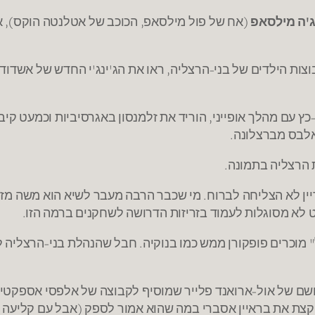
ג'ה מילסאפ
(אח של פול מילסאפ, הכוכב של אטלנטה הוקס), אול
וצות הילדים של בני-הרצליה, ראו את הג'ינג'י החדש של אשדוד
ץ עם מהלך אופייני, הוריד את זלמנסון באגרסיביות וכמעט קיב
אלבס מברצלונה.
יין לא הצליחה לברוח. מי שכבר הרבה מעבר לשיא הוא משה מזר
 לא מסוגלות לעמוד בזריזות הדרושה לשחקנים ברמה הזו.
י שגם באולם "היובל" מוכרים פופקורן ממש כמו בנוקיה. חבל שהנהלת בני-
שם של אול-ארואנד פלייר שמוסיף לקבוצה של אלפסי אספקטי
ונד. 3 קלאסי שמזכיר אולי קצת את בראיין אסברי במה שהוא אמור לספק (אבל עם קליע