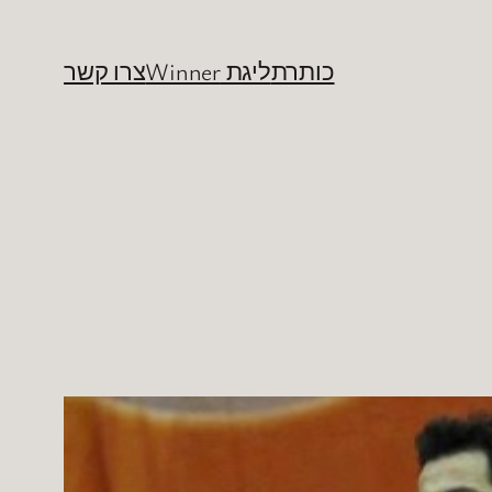
כותרת
ליגת Winner
צרו קשר