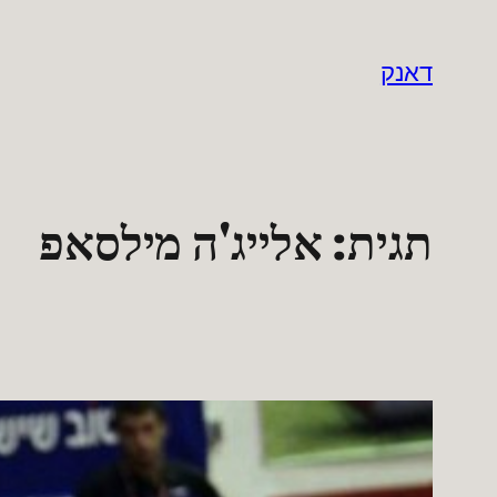
לדלג
לתוכן
דאנק
תגית:
אלייג'ה מילסאפ