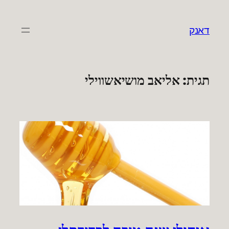
לדלג
לתוכן
דאנק
תגית:
אליאב מושיאשווילי