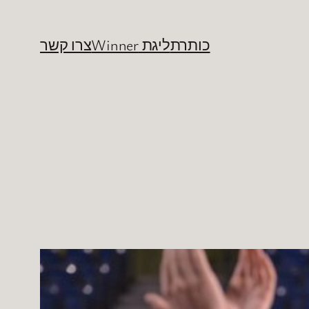
כותרת
ליגת Winner
צרו קשר