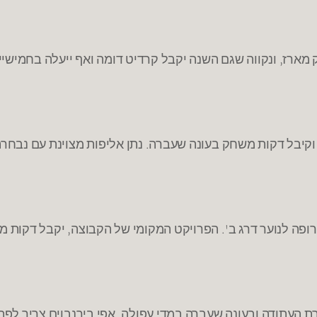
מארז, ונקווה שגם השנה יקבל קרדיט דומה ואף ייעלה בחמישייה
ן וקיבל דקות משחק בעונה שעברה. נתן אליפות מצוינת עם נבחרת
פה לנוער דרג ב'. הפרויקט המקומי של הקבוצה, יקבל דקות 
 העתודה ובעונה שעברה במדי עפולה. אפי בירנבוים צריך לפתו