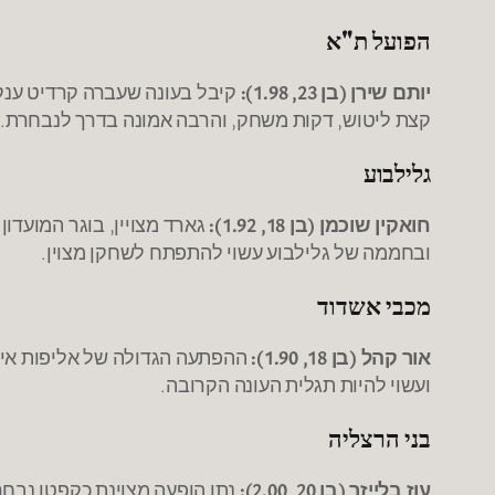
הפועל ת"א
יותם שירן (בן 23, 1.98):
קיבל בעונה שעברה קרדיט ענק 
קצת ליטוש, דקות משחק, והרבה אמונה בדרך לנבחרת.
גלילבוע
חואקין שוכמן (בן 18, 1.92):
גארד מצויין, בוגר המועדו
ובחממה של גלילבוע עשוי להתפתח לשחקן מצוין.
מכבי אשדוד
אור קהל (בן 18, 1.90):
ההפתעה הגדולה של אליפות אירו
ועשוי להיות תגלית העונה הקרובה.
בני הרצליה
עוז בלייזר (בן 20, 2.00):
נתן הופעה מצוינת כקפטן נבחרת