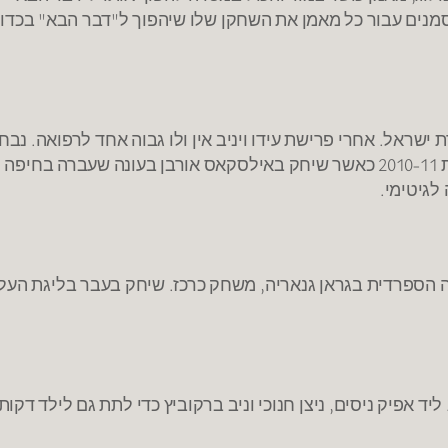
סמנים עבור כל מאמן את השחקן שלו שיהפוך ל"דבר הבא" בכדו
שראל. אחרי פרישת עידו ויניב אין ולו גבוה אחד לרפואה. נבח
לחמישיית הבוסמנים של הליגה הספרדית השנייה לעונת 2010-11 כאשר שיחק באילסקאס אורבן בעונה שעברה בח
לגיטימי.
הספרדית בגראן גנאריה, משחק כרכז. שיחק בעבר בליגת העל מ
יד אפיק ניסים, ניצן חנוכי וניב ברקוביץ כדי לתת גם לילד דקו