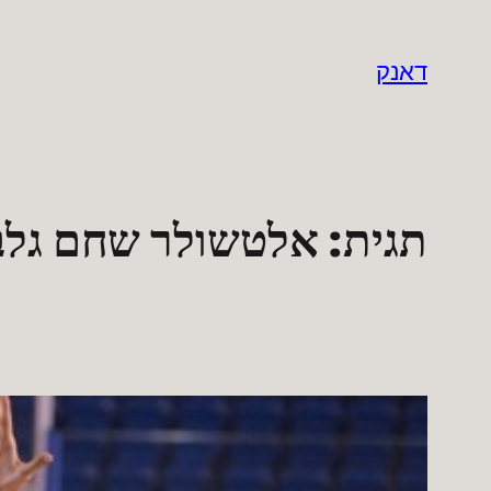
לדלג
לתוכן
דאנק
תגית:
אלטשולר שחם גלבו